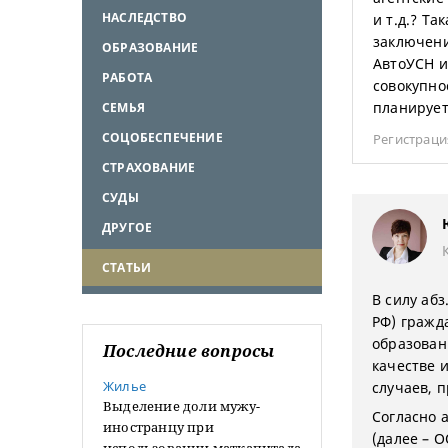
НАСЛЕДСТВО
и т.д.? Та
заключени
ОБРАЗОВАНИЕ
АвтоУСН и
РАБОТА
совокупно
планирует
СЕМЬЯ
СОЦОБЕСПЕЧЕНИЕ
Регистраци
СТРАХОВАНИЕ
СУДЫ
ДРУГОЕ
СТАТЬИ
В силу абз
РФ) гражд
образован
Последние вопросы
качестве 
Жилье
случаев, п
Выделение доли мужу-
Согласно а
иностранцу при
(далее – 