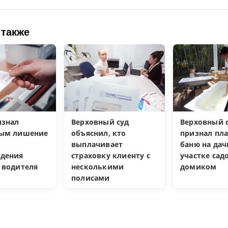
 также
изнал
Верховный суд
Верховный с
ным лишение
объяснил, кто
признал пл
выплачивает
баню на да
дения
страховку клиенту с
участке са
 водителя
несколькими
домиком
полисами