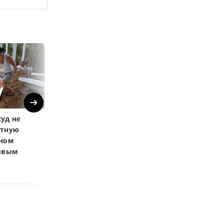
Next
уд не
Верховный суд
Верховный суд
атную
запретил
Купленная пос
чном
приватизировать
развода маши
довым
здание кинотеатра
общей не счит