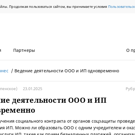
айлы. Продолжая пользоваться сайтом, вы принимаете условия
Пользовательс
и
Партнеры
О п
знес
Ведение деятельности ООО и ИП одновременно
спенское)
23.01.2025
Рубр
ие деятельности ООО и ИП
временно
учения социального контракта от органов соцзащиты провед
ия ИП. Можно ли образовать ООО с одним учредителем и ока
 услуги ИП, такие как прием безналичных платежей, организа