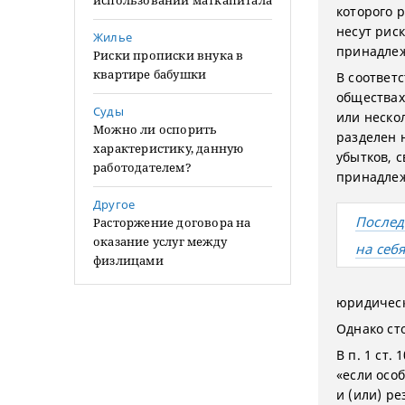
использовании маткапитала
которого 
несут рис
Жилье
принадлеж
Риски прописки внука в
квартире бабушки
В соответс
обществах
Суды
или неско
Можно ли оспорить
разделен 
характеристику, данную
убытков, 
работодателем?
принадлеж
Другое
Послед
Расторжение договора на
оказание услуг между
на себ
физлицами
юридическ
Однако ст
В п. 1 ст.
«если осо
и (или) р