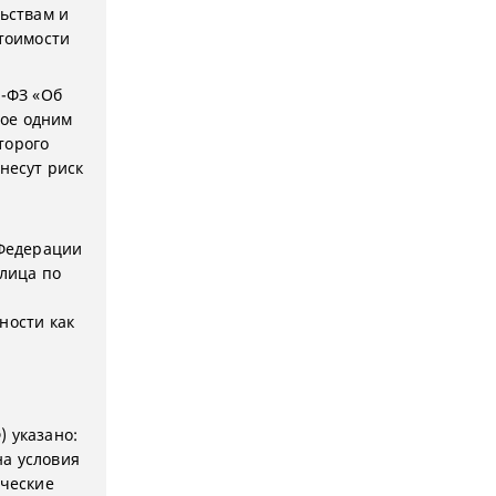
льствам и
стоимости
4-ФЗ «Об
ное одним
торого
несут риск
 Федерации
лица по
ности как
) указано:
на условия
ические