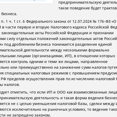
предпринимательскую деятель
такое поведение будет трактов
 бизнеса.
у п. 1 ч. 1 ст. 6 Федерального закона от 12.07.2024 № 176-ФЗ «
 в части первую и вторую Налогового кодекса Российской Фе
 законодательные акты Российской Федерации и признании
ми силу отдельных положений законодательных актов Россий
» под дроблением бизнеса понимается разделение единой
мательской деятельности между несколькими формально
ельными лицами (организациями, ИП), в отношении которых
яется контроль одними и теми же лицами, направленное
льно или преимущественно на занижение сумм налогов путе
я специальных налоговых режимов с превышением предусм
НК РФ пределов осуществления прав по исчислению налоговой 
ы налогов.
едует отметить, что если ИП и ООО как взаимосвязанные лица
принимательскую деятельность и такая форма ведения бизне
яется не с целью уменьшения налоговой базы, сделки между
яются исключительно на рыночных условиях, то ведение так
сти не запрещено законом.