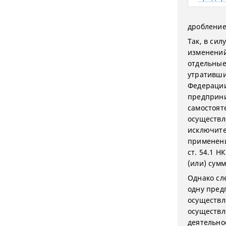
дробление
Так, в сил
изменений
отдельные
утративши
Федерации
предприни
самостоят
осуществл
исключите
применени
ст. 54.1 
(или) сумм
Однако сл
одну пред
осуществл
осуществл
деятельно