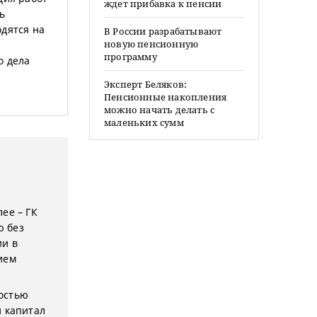
ждет прибавка к пенсии
ь
одятся на
В России разрабатывают
новую пенсионную
программу
о дела
Эксперт Беляков:
Пенсионные накопления
можно начать делать с
маленьких сумм
лее – ГК
ю без
ии в
ием
ностью
й капитал