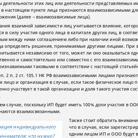
ы деятельности этих лиц или деятельности представляемых и
 в настоящем пункте лица признаются взаимозависимыми дл
ожения (далее – взаимозависимые лица).
ания взаимной зависимости лиц учитывается влияние, котор
я в силу участия одного лица в капитале других лиц, в соотве
ым между ними соглашением либо при наличии иной возмо
ца определять решения, принимаемые другими лицами. При э
читывается независимо от того, может ли оно оказываться о
твенно и самостоятельно или совместно с его взаимозависи
ризнаваемыми таковыми в соответствии с настоящей статьей»
пп. 2 п. 2 ст. 105.1 НК РФ взаимозависимыми лицами признаю
е лицо и организация в случае, если такое физическое лицо 
енно участвует в такой организации и доля такого участия со
.
ем случае, поскольку ИП будет иметь 100% доли участия в ОО
наются взаимосвязанными.
Также стоит обратить внимание
рация индивидуального
что в случае, если зарегистр
одним лицом ИП и ООО будут в
инимателя: что нужно?