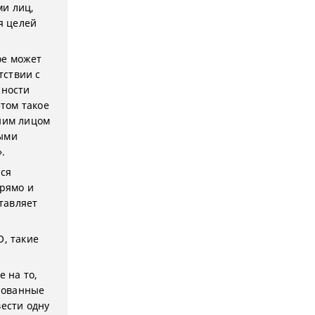
ми лиц,
я целей
ое может
тствии с
жности
том такое
дним лицом
мыми
.
тся
прямо и
ставляет
О, такие
 на то,
ированные
ести одну