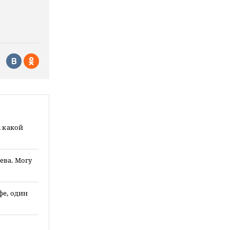
, какой
ева. Могу
фе, один