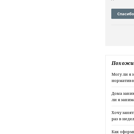
Спасибо
Похожи
Могу ли я 
нормативн
Дома зани
ли я заним
Хочу занят
раз в неде
Как оформ