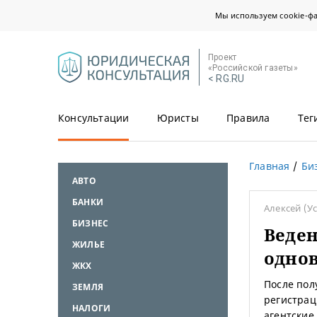
Мы используем cookie-ф
Проект
«Российской газеты»
< RG.RU
Консультации
Юристы
Правила
Тег
Главная
Би
АВТО
БАНКИ
Алексей
(У
БИЗНЕС
Веден
ЖИЛЬЕ
одно
ЖКХ
После пол
ЗЕМЛЯ
регистрац
НАЛОГИ
агентские