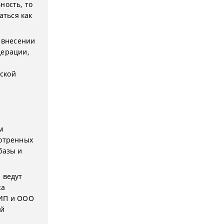
ность, то
аться как
О внесении
дерации,
ской
м
отренных
базы и
 ведут
са
 ИП и ООО
ой