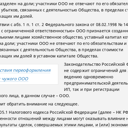
разделен на доли; участники ООО не отвечают по его обязате
к убытков, связанных с деятельностью Общества, в пределах 
ащих им долей.
твии с абз. 1 п. 1 ст. 2 Федерального закона от 08.02.1998 № 1
 с ограниченной ответственностью» ООО признается создан
лькими лицами хозяйственное общество, уставный капитал ко
на доли; участники ООО не отвечают по его обязательствам и 
связанных с деятельностью Общества, в пределах стоимости
ащих им долей в уставном капитале Общества.
Законодательство Российской
ствия переоформления
не содержит ограничений для 
ведению одновременно
я чужого ООО
предпринимательской деятель
ИП, так и при регистрации
ого лица, в данном случае – ООО.
оит обратить внимание на следующее.
 105.1 Налогового кодекса Российской Федерации (далее – НК РФ
бенности отношений между лицами могут оказывать влияние 
езультаты сделок, совершаемых этими лицами, и (или) эконом