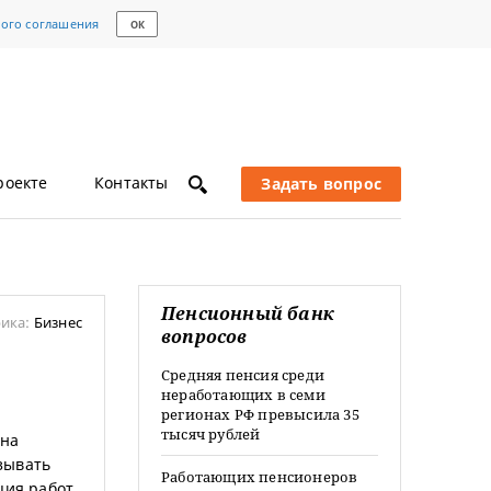
кого соглашения
ОК
роекте
Контакты
Задать вопрос
Пенсионный банк
ика:
Бизнес
вопросов
Средняя пенсия среди
неработающих в семи
регионах РФ превысила 35
тысяч рублей
ена
зывать
Работающих пенсионеров
ция работ