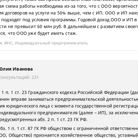
кая схема работы необходима из-за того, что с ООО вероятност
я договоров на услуги на 50% выше, чем с ИП. ООО и ИП нах
 подходят под условия программы. Годовой доход ООО и ИП в
сти не превысит 60 млн руб. В дальнейшем с развитием своег
ся, что ООО уже будет иметь стаж.
я
,
ФНС
,
Индивидуальный предприниматель
Юлия Иванова
Консультаций: 231
. 1 п. 1 ст. 23 Гражданского кодекса Российской Федерации (да
анин вправе заниматься предпринимательской деятельность
ия юридического лица с момента государственной регистрац
индивидуального предпринимателя (далее – ИП), за исключен
редусмотренных абз. 2 п. 1 ст. 23 ГК РФ.
бз. 1 п. 1 ст. 87 ГК РФ обществом с ограниченной ответствен
ООО, Общество) признается хозяйственное общество, уставны