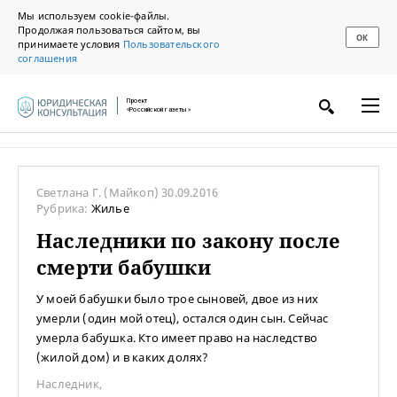
Мы используем cookie-файлы.
Продолжая пользоваться сайтом, вы
ОК
принимаете условия
Пользовательского
соглашения
Проект
«Российской газеты»
Светлана Г.
(Майкоп)
30.09.2016
Рубрика:
Жилье
Наследники по закону после
смерти бабушки
У моей бабушки было трое сыновей, двое из них
умерли (один мой отец), остался один сын. Сейчас
умерла бабушка. Кто имеет право на наследство
(жилой дом) и в каких долях?
Наследник
,