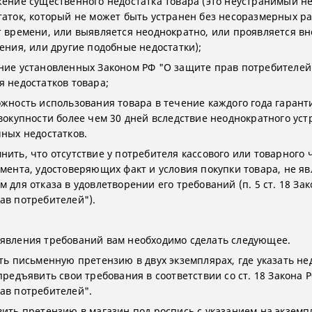
жение существенного недостатка товара (это неустранимый н
таток, который не может быть устранен без несоразмерных р
т времени, или выявляется неоднократно, или проявляется вн
нения, или другие подобные недостатки);
ние установленных Законом РФ "О защите прав потребителей
я недостатков товара;
ожность использования товара в течение каждого года гарант
овокупности более чем 30 дней вследствие неоднократного ус
чных недостатков.
нить, что отсутствие у потребителя кассового или товарного 
умента, удостоверяющих факт и условия покупки товара, не яв
 для отказа в удовлетворении его требований (п. 5 ст. 18 За
ав потребителей").
явления требований вам необходимо сделать следующее.
ить письменную претензию в двух экземплярах, где указать не
предъявить свои требования в соответствии со ст. 18 Закона 
ав потребителей".
вить претензию в магазин под роспись с указанием на экземп