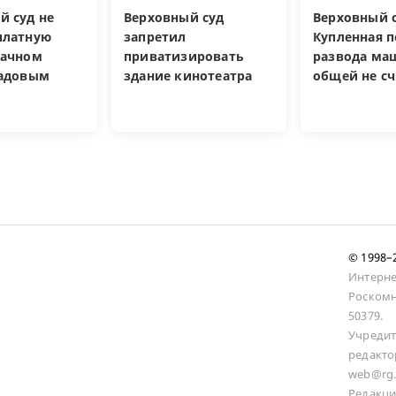
й суд не
Верховный суд
Верховный с
платную
запретил
Купленная п
дачном
приватизировать
развода ма
садовым
здание кинотеатра
общей не сч
© 1998
Интерне
Роскомн
50379.
Учредит
редакто
web@rg.
Редакци