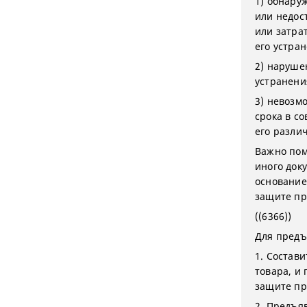
1) обнару
или недос
или затра
его устра
2) наруше
устранени
3) невозм
срока в с
его разли
Важно пом
иного док
основанием
защите пр
((6366))
Для предъ
1. Состав
товара, и 
защите пр
2. Предъя