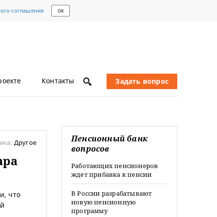
кого соглашения
ОК
роекте
Контакты
Задать вопрос
Пенсионный банк
ика:
Другое
вопросов
ара
Работающих пенсионеров
ждет прибавка к пенсии
В России разрабатывают
и, что
новую пенсионную
ой
программу