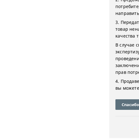
потребите
направить
3. Переда
товар нен
качества 
В случае 
экспертиз
проведени
заключение
прав потр
4. Продав
вы можете
Спасибо