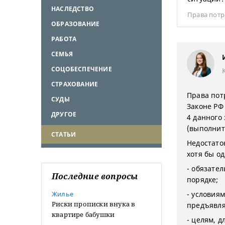
НАСЛЕДСТВО
Права потр
ОБРАЗОВАНИЕ
РАБОТА
СЕМЬЯ
СОЦОБЕСПЕЧЕНИЕ
СТРАХОВАНИЕ
Права пот
СУДЫ
Законе РФ 
ДРУГОЕ
4 данного
(выполнить
СТАТЬИ
Недостаток
хотя бы од
- обязате
Последние вопросы
порядке;
Жилье
- условия
Риски прописки внука в
предъявля
квартире бабушки
- целям, д