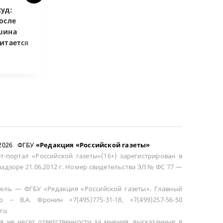
уд:
ВС РФ объяснил, как
Верховный суд
осле
возмещать разницу в
запретил копи
шина
цене при возврате
приговоры
итается
сложного товара
–2026 ФГБУ
«Редакция «Российской газеты»
т-портал «Российской газеты»(16+) зарегистрирован в
адзоре 21.06.2012 г. Номер свидетельства ЭЛ № ФС 77 —
ель — ФГБУ «Редакция «Российской газеты». Главный
р – В.А. Фронин +7(495)775-31-18, +7(499)257-56-50
ru
я не несет ответственности за мнения, высказанные в