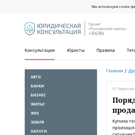
Мы используем cookie-ф
Проект
«Российской газеты»
< RG.RU
Консультации
Юристы
Правила
Тег
Главная
Др
АВТО
БАНКИ
О. Чериче
БИЗНЕС
Поряд
ЖИЛЬЕ
прод
ЖКХ
Купила те
ЗЕМЛЯ
произошло
НАЛОГИ
ситуации?