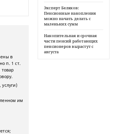
Эксперт Беляков:
Пенсионные накопления
можно начать делать с
маленьких сумм
Накопительная и срочная
части пенсий работающих
пенсионеров вырастут с
августа
лены в
о п. 1 ст.
 товар
овору.
 услуги)
вленном им
ется;