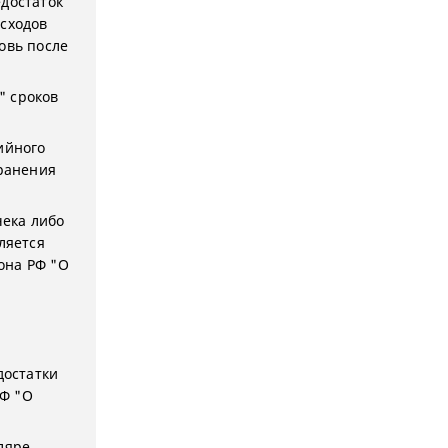
едостаток
асходов
овь после
" сроков
ийного
транения
чека либо
ляется
кона РФ "О
достатки
РФ "О
ляре