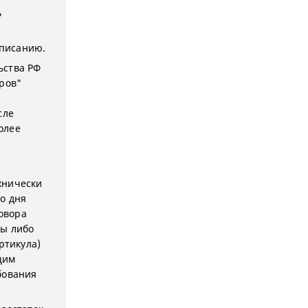
ь
описанию.
ьства РФ
ров"
сле
олее
ехнически
о дня
говора
мы либо
ртикула)
щим
бования