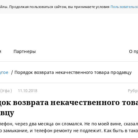
айлы. Продолжая пользоваться сайтом, вы принимаете условия
Пользовательс
и
Партнеры
О п
угое
Порядок возврата некачественного товара продавцу
н
(Уфа )
11.10.2018
Рубр
ок возврата некачественного тов
авцу
лефон, через два месяца он сломался. Не по моей вине, сказал
 замыкание, и телефон ремонту не подлежит. Как быть в так