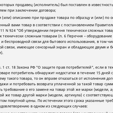
о которых продавец (исполнитель) был поставлен в известност
лем при заключении договора;
 и (или) описанию при продаже товара по образцу и (или) по 
нный вами товар в соответствии с постановлением Правител
2011 N 924 "Об утверждении перечня технически сложных това
 к технически сложным товарам (п. 6 Перечня – оборудование
 и беспроводной связи для бытового использования, в том чи
ой связи, имеющее сенсорный экран и обладающее двумя и б
).
. 1 ст. 18 Закона РФ "О защите прав потребителей", если в т
оваре потребитель обнаружит недостатки в течение 15 дней с
ему такого товара, то он вправе отказаться от исполнения до
дажи и потребовать возврата уплаченной за такой товар сум
ь требование о его замене на товар этой же марки (модели, а
кой же товар другой марки (модели, артикула) с соответствую
том покупной цены. По истечении этого срока указанные тре
удовлетворению в одном из следующих случаев: