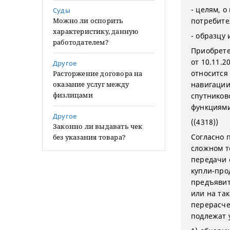
- целям, 
Суды
Можно ли оспорить
потребите
характеристику, данную
- образцу
работодателем?
Приобрете
от 10.11.
Другое
относится
Расторжение договора на
оказание услуг между
навигации
физлицами
спутников
функциями
Другое
((4318))
Законно ли выдавать чек
Согласно п
без указания товара?
сложном т
передачи 
купли-про
предъявит
или на та
перерасче
подлежат 