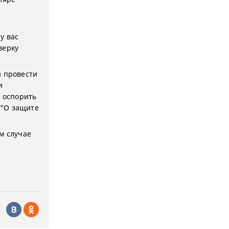
у вас
верку
н провести
и
и оспорить
 "О защите
м случае