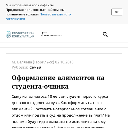
Мы используем cookie-файлы.
Продолжая пользоваться сайтом, вы
ОК
принимаете условия
Пользовательского
соглашения
Проект
«Российской газеты»
М. Беляева
(Норильск)
02.10.2018
Рубрика:
Семья
Оформление алиментов на
студента-очника
Сыну исполнилось 18 лет, он студент первого курса
дневного отделения вуза. Как оформить на него
алименты? Составить нотариальное соглашение с
отцом или подать в суд на продолжение выплат? На
чье имя будут идти выплаты по исполнительному
листу в случае с судом? Что реально гарантирует