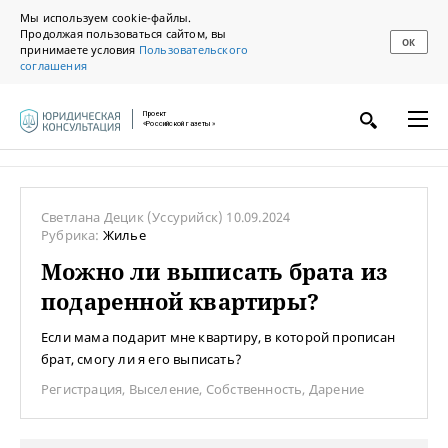
Мы используем cookie-файлы.
Продолжая пользоваться сайтом, вы
ОК
принимаете условия
Пользовательского
соглашения
Проект
«Российской газеты»
Светлана Децик
(Уссурийск)
10.09.2024
Рубрика:
Жилье
Можно ли выписать брата из
подаренной квартиры?
Если мама подарит мне квартиру, в которой прописан
брат, смогу ли я его выписать?
Регистрация
,
Выселение
,
Собственность
,
Дарение