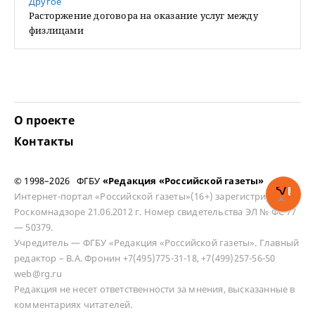
Другое
Расторжение договора на оказание услуг между
физлицами
О проекте
Контакты
© 1998–2026 ФГБУ
«Редакция «Российской газеты»
Интернет-портал «Российской газеты»(16+) зарегистрирован в
Роскомнадзоре 21.06.2012 г. Номер свидетельства ЭЛ № ФС 77
— 50379.
Учредитель — ФГБУ «Редакция «Российской газеты». Главный
редактор – В.А. Фронин +7(495)775-31-18, +7(499)257-56-50
web@rg.ru
Редакция не несет ответственности за мнения, высказанные в
комментариях читателей.