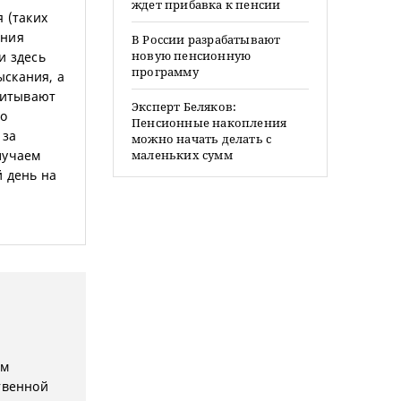
ждет прибавка к пенсии
 (таких
ения
В России разрабатывают
новую пенсионную
и здесь
программу
ыскания, а
читывают
Эксперт Беляков:
но
Пенсионные накопления
 за
можно начать делать с
лучаем
маленьких сумм
й день на
ым
твенной