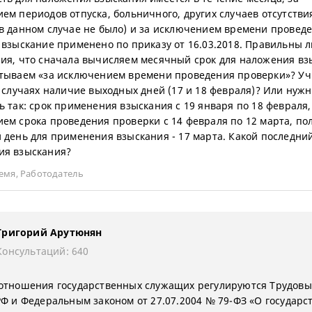
ем периодов отпуска, больничного, других случаев отсутствия
в данном случае не было) и за исключением времени провед
 взыскание применено по приказу от 16.03.2018. Правильны л
ия, что сначала вычисляем месячный срок для наложения вз
тываем «за исключением времени проведения проверки»? У
х случаях наличие выходных дней (17 и 18 февраля)? Или нуж
ь так: срок применения взыскания с 19 января по 18 февраля,
ем срока проведения проверки с 14 февраля по 12 марта, по
 день для применения взыскания - 17 марта. Какой последни
ия взыскания?
ремя
,
Работодатель
Григорий Арутюнян
Консультаций: 640
отношения государственных служащих регулируются Трудов
РФ и Федеральным законом от 27.07.2004 № 79-ФЗ «О государс