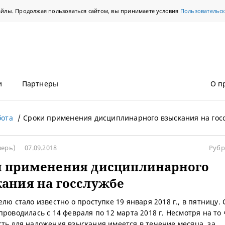
айлы. Продолжая пользоваться сайтом, вы принимаете условия
Пользовательс
и
Партнеры
О п
бота
Сроки применения дисциплинарного взыскания на гос
верь)
07.09.2018
Рубр
и применения дисциплинарного
ания на госслужбе
елю стало известно о проступке 19 января 2018 г., в пятницу.
проводилась с 14 февраля по 12 марта 2018 г. Несмотря на то 
ть для наложения взыскания имеется в течение месяца, за