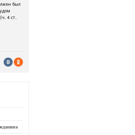
олжен был
судом
ч. 4 ст.
ажданина