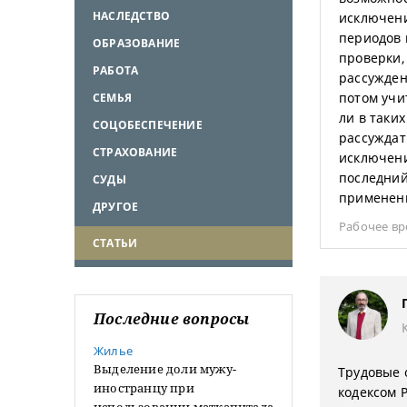
НАСЛЕДСТВО
исключени
периодов 
ОБРАЗОВАНИЕ
проверки,
РАБОТА
рассужден
потом учи
СЕМЬЯ
ли в таки
СОЦОБЕСПЕЧЕНИЕ
рассуждат
СТРАХОВАНИЕ
исключени
последний
СУДЫ
применен
ДРУГОЕ
Рабочее в
СТАТЬИ
Последние вопросы
Жилье
Выделение доли мужу-
Трудовые 
иностранцу при
кодексом 