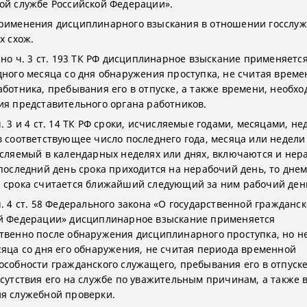
ой службе Российской Федерации».
рименения дисциплинарного взыскания в отношении госслу
х схож.
асно ч. 3 ст. 193 ТК РФ дисциплинарное взыскание применяетс
дного месяца со дня обнаружения проступка, не считая време
аботника, пребывания его в отпуске, а также времени, необхо
ия представительного органа работников.
. 3 и 4 ст. 14 ТК РФ сроки, исчисляемые годами, месяцами, не
в соответствующее число последнего года, месяца или недели 
исляемый в календарных неделях или днях, включаются и нер
 последний день срока приходится на нерабочий день, то дне
 срока считается ближайший следующий за ним рабочий ден
ч. 4 ст. 58 Федерального закона «О государственной гражданс
й Федерации» дисциплинарное взыскание применяется
твенно после обнаружения дисциплинарного проступка, но н
сяца со дня его обнаружения, не считая периода временной
особности гражданского служащего, пребывания его в отпуске
тсутствия его на службе по уважительным причинам, а также
я служебной проверки.