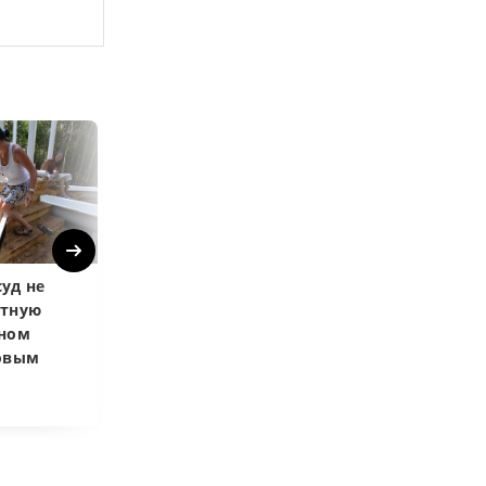
Next
уд не
Верховный суд
Верховный суд
атную
запретил
Купленная пос
чном
приватизировать
развода маши
довым
здание кинотеатра
общей не счит