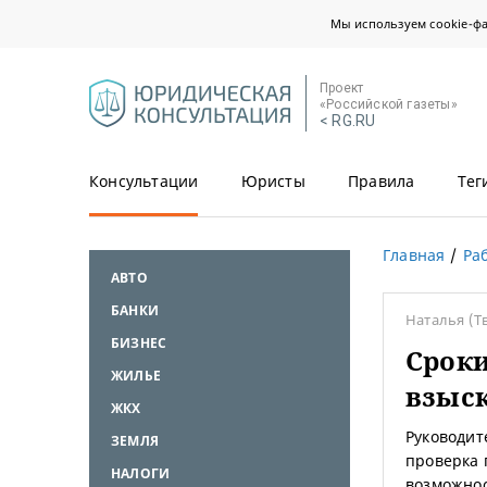
Мы используем cookie-ф
Проект
«Российской газеты»
< RG.RU
Консультации
Юристы
Правила
Тег
Главная
Ра
АВТО
БАНКИ
Наталья
(Т
БИЗНЕС
Срок
ЖИЛЬЕ
взыск
ЖКХ
Руководит
ЗЕМЛЯ
проверка 
НАЛОГИ
возможнос