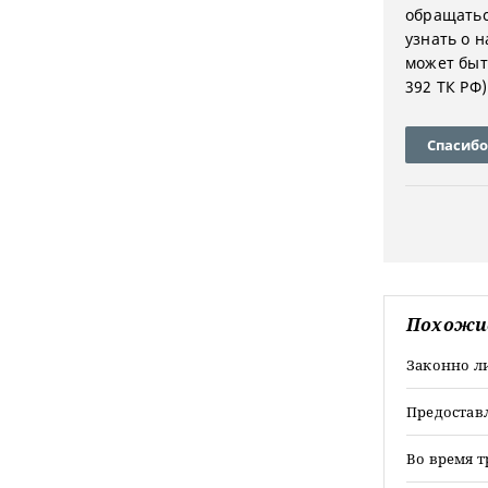
обращатьс
узнать о н
может быт
392 ТК РФ)
Спасибо
Похожи
Законно л
Предоставл
Во время т