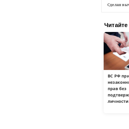
Сделан выч
Читайте
ВС РФ пр
незакон
прав без
подтверж
личности