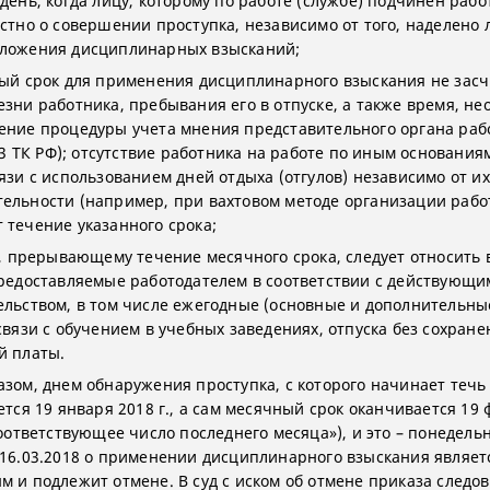
день, когда лицу, которому по работе (службе) подчинен рабо
естно о совершении проступка, независимо от того, наделено 
ложения дисциплинарных взысканий;
ный срок для применения дисциплинарного взыскания не зас
езни работника, пребывания его в отпуске, а также время, н
ение процедуры учета мнения представительного органа раб
193 ТК РФ); отсутствие работника на работе по иным основаниям
язи с использованием дней отдыха (отгулов) независимо от их
ельности (например, при вахтовом методе организации работ
 течение указанного срока;
ку, прерывающему течение месячного срока, следует относить 
предоставляемые работодателем в соответствии с действующи
ельством, в том числе ежегодные (основные и дополнительные
связи с обучением в учебных заведениях, отпуска без сохране
й платы.
азом, днем обнаружения проступка, с которого начинает теч
ется 19 января 2018 г., а сам месячный срок оканчивается 19
соответствующее число последнего месяца»), и это – понедель
 16.03.2018 о применении дисциплинарного взыскания являет
м и подлежит отмене. В суд с иском об отмене приказа следо