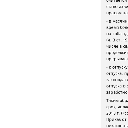
считается 
стало изв
правом на
- в месяч
время бол
на соблюд
(ч. 3 ст. 
числе в св
продолжит
прерывает
- к отпус
отпуска, 
законодат
отпуска в 
заработно
Таким обр
срок, явля
2018 г. («
Приказ от
незаконны