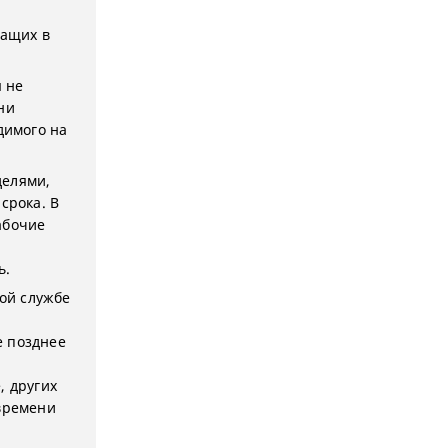
жащих в
я не
ни
димого на
делями,
срока. В
абочие
м
ь.
кой службе
е позднее
, других
 времени