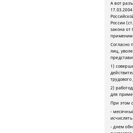
А вот раз
17.03.200
Российско
России (ст
закона от
применимы
Согласно 
лиц, уволе
представи
1) соверш
действите
трудового 
2) работо
для приме
При этом с
- месячны
исчислять
- днем об