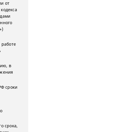
ии от
 кодекса
удами
онного
»)
а работе
ь
ию, в
ржения
РФ сроки
мо
о срока,