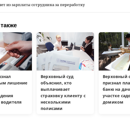
ет из зарплаты сотрудника за переработку
 также
изнал
Верховный суд
Верховный с
ным лишение
объяснил, кто
признал пл
выплачивает
баню на да
дения
страховку клиенту с
участке са
 водителя
несколькими
домиком
полисами