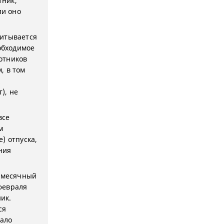
тник,
ли оно
читывается
еобходимое
отников
, в том
), не
все
м
) отпуска,
ния
ь месячный
 февраля
ник.
ся
вало