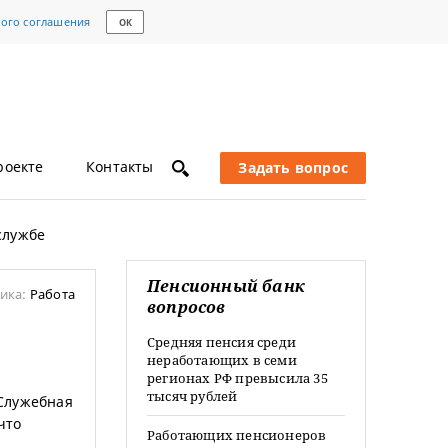
кого соглашения
ОК
роекте
Контакты
Задать вопрос
службе
Пенсионный банк
ика:
Работа
вопросов
Средняя пенсия среди
неработающих в семи
регионах РФ превысила 35
тысяч рублей
 Служебная
что
Работающих пенсионеров