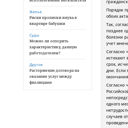
использовании маткапитала
гражданск
Порядок п
Жилье
обоих акта
Риски прописки внука в
квартире бабушки
Так, согл
позднее о
Суды
болезни р
Можно ли оспорить
учет мнен
характеристику, данную
Согласно ч
работодателем?
истекают 
срок, исч
Другое
Расторжение договора на
дни. Если
оказание услуг между
окончания
физлицами
Согласно 
Российско
непосредс
одного ме
нетрудосп
случаев о
проведени