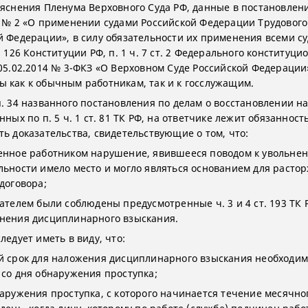
ъяснения Пленума Верховного Суда РФ, данные в постановлен
4 № 2 «О применении судами Российской Федерации Трудового
й Федерации», в силу обязательности их применения всеми с
. 126 Конституции РФ, п. 1 ч. 7 ст. 2 Федерального конституци
 05.02.2014 № 3-ФКЗ «О Верховном Суде Российской Федерации
 как к обычным работникам, так и к госслужащим.
п. 34 названного постановления по делам о восстановлении н
нных по п. 5 ч. 1 ст. 81 ТК РФ, на ответчике лежит обязанност
ть доказательства, свидетельствующие о том, что:
енное работником нарушение, явившееся поводом к увольнен
льности имело место и могло являться основанием для расто
договора;
дателем были соблюдены предусмотренные ч. 3 и 4 ст. 193 ТК 
нения дисциплинарного взыскания.
ледует иметь в виду, что:
й срок для наложения дисциплинарного взыскания необходи
 со дня обнаружения проступка;
наружения проступка, с которого начинается течение месячног