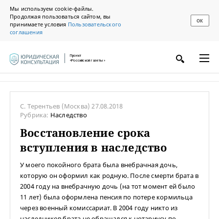
Мы используем cookie-файлы.
Продолжая пользоваться сайтом, вы
ОК
принимаете условия
Пользовательского
соглашения
Проект
«Российской газеты»
С. Терентьев
(Москва)
27.08.2018
Рубрика:
Наследство
Восстановление срока
вступления в наследство
У моего покойного брата была внебрачная дочь,
которую он оформил как родную. После смерти брата в
2004 году на внебрачную дочь (на тот момент ей было
11 лет) была оформлена пенсия по потере кормильца
через военный комиссариат. В 2004 году никто из
наследников брата не обращался к нотариусу по