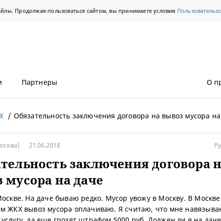
айлы. Продолжая пользоваться сайтом, вы принимаете условия
Пользовательс
и
Партнеры
О п
Х
Обязательность заключения договора на вывоз мусора на
осква)
21.06.2018
Р
тельность заключения договора 
 мусора на даче
Москве. На даче бываю редко. Мусор увожу в Москву. В Москве
м ЖКХ вывоз мусора оплачиваю. Я считаю, что мне навязыва
услугу, да еще грозят штрафом 5000 руб. Должен ли я на дач