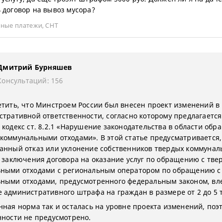
 договор на вывоз мусора?
ные платежи
,
СНТ
Дмитрий Бурняшев
Консультаций: 156
етить, что Минстроем России был внесен проект изменений в
стративной ответственности, согласно которому предлагается
 кодекс ст. 8.2.1 «Нарушение законодательства в области обр
коммунальными отходами». В этой статье предусматривается,
анный отказ или уклонение собственников твердых коммунал
т заключения договора на оказание услуг по обращению с тв
ными отходами с региональным оператором по обращению с
ными отходами, предусмотренного федеральным законом, вл
 административного штрафа на граждан в размере от 2 до 5 т
нная норма так и осталась на уровне проекта изменений, поэ
нности не предусмотрено.