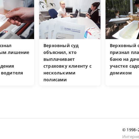
изнал
Верховный суд
Верховный с
ным лишение
объяснил, кто
признал пл
выплачивает
баню на да
дения
страховку клиенту с
участке са
 водителя
несколькими
домиком
полисами
© 1998
Интерне