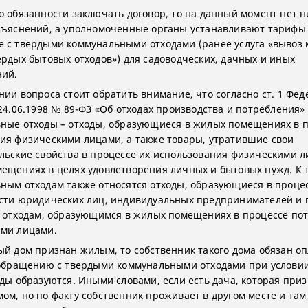
о обязанности заключать договор, то на данный момент нет н
зъяснений, а уполномоченные органы устанавливают тарифы
 с твердыми коммунальными отходами (ранее услуга «вывоз 
ердых бытовых отходов») для садоводческих, дачных и иных
ний.
нии вопроса стоит обратить внимание, что согласно ст. 1 Фе
 24.06.1998 № 89-ФЗ «Об отходах производства и потребления»
ные отходы – отходы, образующиеся в жилых помещениях в 
ия физическими лицами, а также товары, утратившие свои
льские свойства в процессе их использования физическими л
ещениях в целях удовлетворения личных и бытовых нужд. К
ным отходам также относятся отходы, образующиеся в проце
сти юридических лиц, индивидуальных предпринимателей и
у отходам, образующимся в жилых помещениях в процессе по
ми лицами.
ый дом признан жилым, то собственник такого дома обязан о
 обращению с твердыми коммунальными отходами при условии
оды образуются. Иными словами, если есть дача, которая при
ом, но по факту собственник проживает в другом месте и там