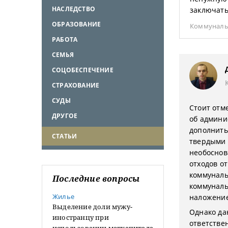
НАСЛЕДСТВО
заключать
ОБРАЗОВАНИЕ
Коммуналь
РАБОТА
СЕМЬЯ
СОЦОБЕСПЕЧЕНИЕ
СТРАХОВАНИЕ
СУДЫ
Стоит отм
ДРУГОЕ
об админи
дополнить
СТАТЬИ
твердыми 
необоснов
отходов о
коммуналь
Последние вопросы
коммуналь
Жилье
наложение
Выделение доли мужу-
Однако да
иностранцу при
ответстве