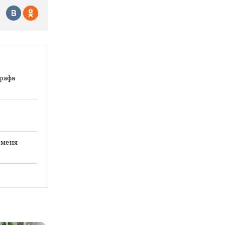
графа
 меня