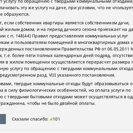
т услугу по обращению с твердыми коммунальными отходами,
ачивать эту же услугу на даче, при условии, что не «пользуе
не образуются.
т, если собственник квартиры является собственником дачи,
й жилым домом, и на период дачного сезона приезжает на дач
вии с п. 148(44) Правил предоставления коммунальных услуг
икам и пользователям помещений в многоквартирных домах 
вержденных постановлением Правительства РФ от 06.05.2011 
, т.е. более пяти полных календарных дней подряд, отсутств
ля в жилом помещении осуществляется перерасчет размера 
ную услугу по обращению с твердыми коммунальными отхода
предусмотренном разд. VIII указанного постановления.
вами, твердые коммунальные отходы будут образовываться о
а в силу физиологических особенностей, но оплата услуги по
 с твердыми бытовыми отходами может осуществляться в од
 гражданина, чтобы не было двойной оплаты.
Сказали спасибо:
101