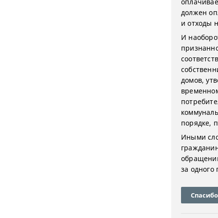
оплачивае
должен опл
и отходы 
И наоборо
признанно
соответст
собственн
домов, ут
временном
потребите
коммуналь
порядке, 
Иными сло
гражданин
обращению
за одного
Спасибо