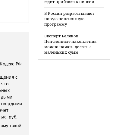
ждет прибавка к пенсии
В России разрабатывают
новую пенсионную
программу
Эксперт Беляков:
Пенсионные накопления
можно начать делать с
маленьких сумм
 Кодекс РФ
ащения с
 что
ьных
ердыми
 твердыми
ечет
ыс. руб.
тому такой