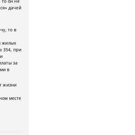
 то он не
тся» дачей
у, то в
и жилых
№ 354, при
ии
платы за
ми в
т жизни
ном месте