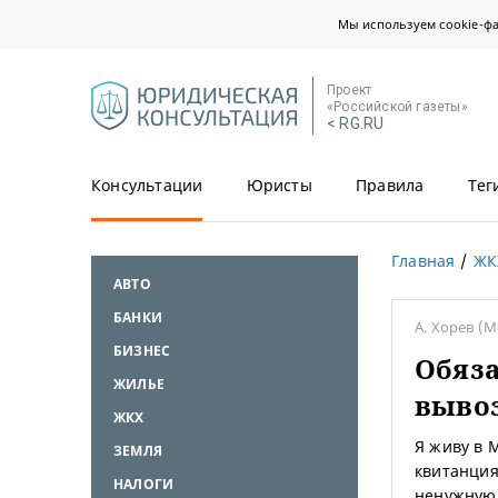
Мы используем cookie-ф
Проект
«Российской газеты»
< RG.RU
Консультации
Юристы
Правила
Тег
Главная
ЖК
АВТО
БАНКИ
А. Хорев
(М
БИЗНЕС
Обяза
ЖИЛЬЕ
вывоз
ЖКХ
Я живу в 
ЗЕМЛЯ
квитанция
НАЛОГИ
ненужную 