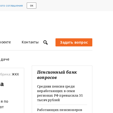
кого соглашения
ОК
роекте
Контакты
Задать вопрос
 даче
Пенсионный банк
убрика:
ЖКХ
вопросов
на
Средняя пенсия среди
неработающих в семи
регионах РФ превысила 35
тысяч рублей
 я по
ют
Работающих пенсионеров
е