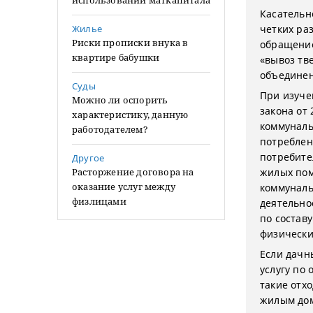
использовании маткапитала
Касательн
Жилье
четких ра
Риски прописки внука в
обращение
квартире бабушки
«вывоз тв
объедине
Суды
При изуче
Можно ли оспорить
закона от
характеристику, данную
коммуналь
работодателем?
потреблен
потребите
Другое
Расторжение договора на
жилых пом
оказание услуг между
коммуналь
физлицами
деятельно
по состав
физически
Если дачн
услугу по
такие отх
жилым дом