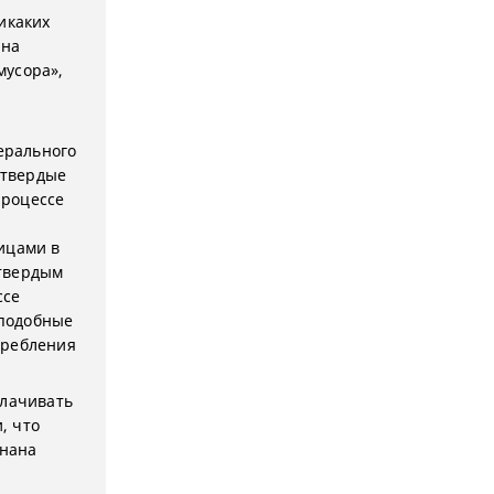
икаких
 на
мусора»,
дерального
 твердые
процессе
ицами в
 твердым
ссе
 подобные
требления
плачивать
, что
знана