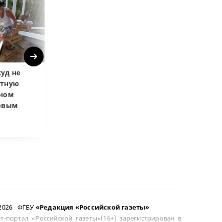
Next
уд не
Верховный суд
Верховный суд
атную
запретил
Купленная пос
чном
приватизировать
развода маши
довым
здание кинотеатра
общей не счит
–2026 ФГБУ
«Редакция «Российской газеты»
т-портал «Российской газеты»(16+) зарегистрирован в