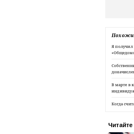
Похожи
Я получил 
«Общедомов
Собственн
доначисле
В марте в 
индивидуал
Когда счит
Читайте