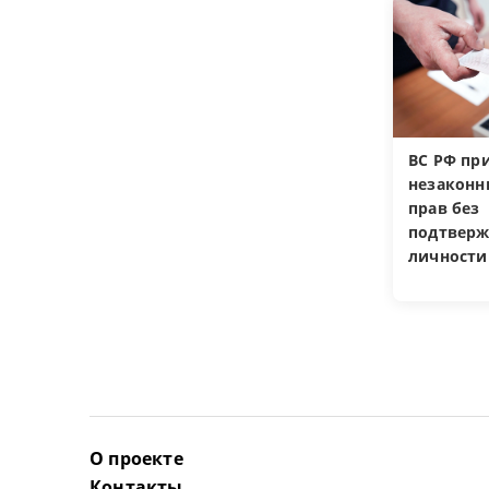
ВС РФ пр
незакон
прав без
подтверж
личности
О проекте
Контакты