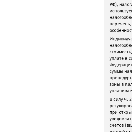
РФ), нало
используе
налогообл
перечень, 
особенност
Индивиду
налогообл
стоимость
уплате в 
Федерации
суммы нал
процедуры
зоны в Ка
уплачиваем
В силу ч. 
регулиров
при откры
уведомлят
счетов (вк
данной ст