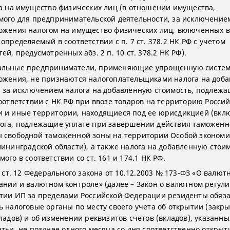
га на имущество физических лиц (в отношении имущества,
мого для предпринимательской деятельности, за исключение
ожения налогом на имущество физических лиц, включенных 
определяемый в соответствии с п. 7 ст. 378.2 НК РФ с учетом
ей, предусмотренных абз. 2 п. 10 ст. 378.2 НК РФ).
альные предприниматели, применяющие упрощенную систем
ожения, не признаются налогоплательщиками налога на доб
, за исключением налога на добавленную стоимость, подлежа
соответствии с НК РФ при ввозе товаров на территорию Росси
 и иные территории, находящиеся под ее юрисдикцией (вкл
ога, подлежащие уплате при завершении действия таможенн
 свободной таможенной зоны на территории Особой экономи
лининградской области), а также налога на добавленную стоим
ого в соответствии со ст. 161 и 174.1 НК РФ.
2 ст. 12 Федерального закона от 10.12.2003 № 173-ФЗ «О валют
ании и валютном контроле» (далее – Закон о валютном регул
тии ИП за пределами Российской Федерации резиденты обяз
ь налоговые органы по месту своего учета об открытии (закр
ладов) и об изменении реквизитов счетов (вкладов), указанных
атьи, не позднее одного месяца со дня соответственно открыт