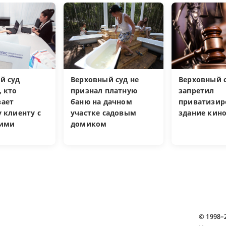
й суд
Верховный суд не
Верховный 
, кто
признал платную
запретил
ает
баню на дачном
приватизир
 клиенту с
участке садовым
здание кин
кими
домиком
и
© 1998