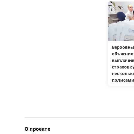
Верховны
объяснил
выплачив
страховку
несколь
полисам
О проекте