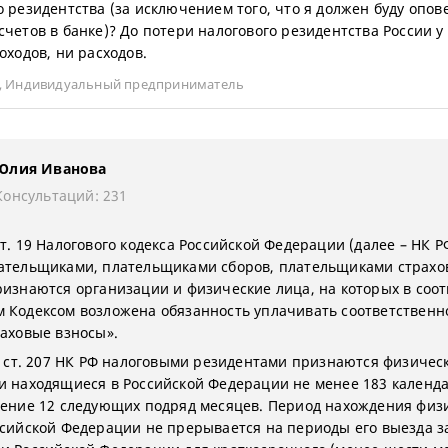
о резидентства (за исключением того, что я должен буду опов
счетов в банке)? До потери налогового резидентства России у
оходов, ни расходов.
,
Индивидуальный предприниматель
Юлия Иванова
Консультаций: 231
т. 19 Налогового кодекса Российской Федерации (далее – НК Р
ательщиками, плательщиками сборов, плательщиками страхо
ризнаются организации и физические лица, на которых в соот
 Кодексом возложена обязанность уплачивать соответственно
раховые взносы».
 2 ст. 207 НК РФ налоговыми резидентами признаются физичес
и находящиеся в Российской Федерации не менее 183 календ
чение 12 следующих подряд месяцев. Период нахождения физ
ссийской Федерации не прерывается на периоды его выезда з