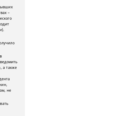
крывших
вах –
еского
ходит
и).
получило
в
уведомить
, а также
дента
нин,
ом, не
ивать