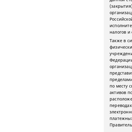
(закрытия
организац
Российско
исполните
налогов и 
Также в с
физически
учреждени
Федерации
организац
представи
пределами
по месту 
активов п
расположе
переводах
электронн
платежных
Правитель