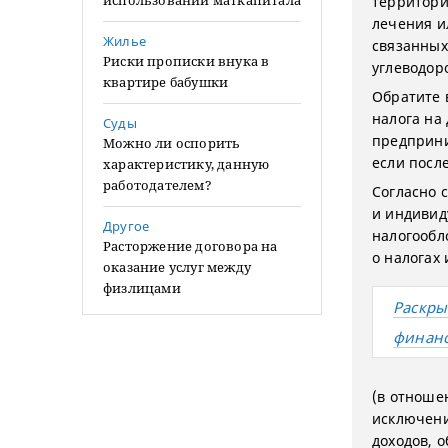
использовании маткапитала
территори
лечения и
Жилье
связанных
Риски прописки внука в
углеводор
квартире бабушки
Обратите 
налога на
Суды
предприни
Можно ли оспорить
если посл
характеристику, данную
работодателем?
Согласно 
и индивид
Другое
налогообл
Расторжение договора на
о налогах 
оказание услуг между
физлицами
Раскры
финанс
(в отноше
исключени
доходов, о