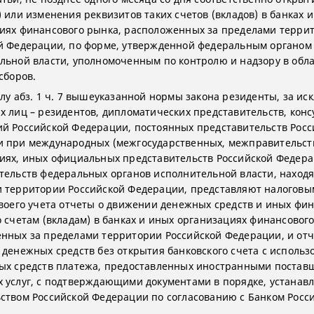
) или изменения реквизитов таких счетов (вкладов) в банках 
иях финансового рынка, расположенных за пределами терри
й Федерации, по форме, утвержденной федеральным органом
льной власти, уполномоченным по контролю и надзору в обл
сборов.
илу абз. 1 ч. 7 вышеуказанной нормы закона резиденты, за и
х лиц – резидентов, дипломатических представительств, конс
й Российской Федерации, постоянных представительств Росс
 при международных (межгосударственных, межправительст
иях, иных официальных представительств Российской Федера
тельств федеральных органов исполнительной власти, наход
 территории Российской Федерации, представляют налоговы
своего учета отчеты о движении денежных средств и иных фи
о счетам (вкладам) в банках и иных организациях финансовог
нных за пределами территории Российской Федерации, и отч
 денежных средств без открытия банковского счета с исполь
ых средств платежа, предоставленных иностранными постав
 услуг, с подтверждающими документами в порядке, устанав
ством Российской Федерации по согласованию с Банком Росси