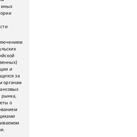
и иных
тории
асти
сключением
ульских
ийской
венных)
ции и
ящихся за
м органам
нансовых
о рынка,
еты о
зованием
щиками
ливаемом
и.