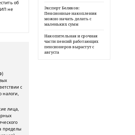
естить об
Эксперт Беляков:
 ИП не
Пенсионные накопления
можно начать делать с
маленьких сумм
Накопительная и срочная
части пенсий работающих
пенсионеров вырастут с
августа
Ф)
вых
ветствии с
 налоги,
кие лица,
арных
ического
а пределы