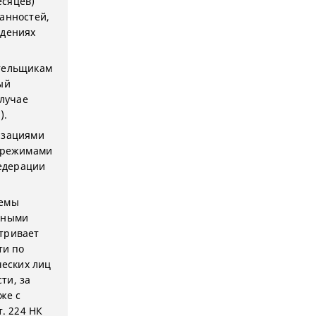
есяцев)
анностей,
ждениях
ательщикам
ый
случае
).
изациями
 режимами
едерации
темы
ьными
тривает
ти по
ческих лиц
ти, за
же с
. 224 НК