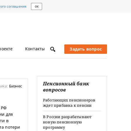
кого соглашения
ОК
роекте
Контакты
Задать вопрос
Пенсионный банк
ика:
Бизнес
вопросов
Работающих пенсионеров
ждет прибавка к пенсии
 РФ
ии для
В России разрабатывают
ти в
новую пенсионную
та потери
программу