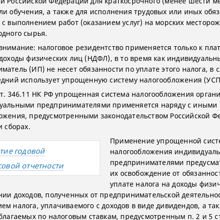
и Российской Федерации для краткосрочного (менее шести м
ли обучения, а также для исполнения трудовых или иных обяз
 с выполнением работ (оказанием услуг) на морских месторо
одного сырья.
внимание: налоговое резидентство применяется только к пл
 доходы физических лиц (НДФЛ), в то время как индивидуальн
матель (ИП) не несет обязанности по уплате этого налога, в 
едний использует упрощенную систему налогообложения (УСП
ст. 346.11 НК РФ упрощенная система налогообложения орган
уальными предпринимателями применяется наряду с иными
ожения, предусмотренными законодательством Российской Ф
и сборах.
Применение упрощенной сис
тие годовой
налогообложения индивидуал
предпринимателями предусма
овой отчетности
их освобождение от обязаннос
уплате налога на доходы физи
нии доходов, полученных от предпринимательской деятельнос
ем налога, уплачиваемого с доходов в виде дивидендов, а так
благаемых по налоговым ставкам, предусмотренным п. 2 и 5 ст