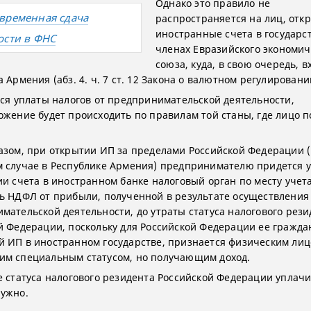
Однако это правило не
временная сдача
распространяется на лиц, от
иностранные счета в государст
ости в ФНС
членах Евразийского экономич
союза, куда, в свою очередь, в
 Армения (абз. 4. ч. 7 ст. 12 Закона о валютном регулировани
тся уплаты налогов от предпринимательской деятельности,
ожение будет происходить по правилам той станы, где лицо 
азом, при открытии ИП за пределами Российской Федерации (
 случае в Республике Армения) предпринимателю придется 
ии счета в иностранном банке налоговый орган по месту учета
ь НДФЛ от прибыли, полученной в результате осуществления
мательской деятельности, до утраты статуса налогового рези
й Федерации, поскольку для Российской Федерации ее гражда
 ИП в иностранном государстве, признается физическим лиц
м специальным статусом, но получающим доход.
е статуса налогового резидента Российской Федерации уплач
ужно.