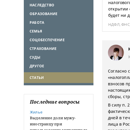
налоговог
НАСЛЕДСТВО
открытии 
ОБРАЗОВАНИЕ
будет ни д
РАБОТА
НДФЛ
,
ФНС
СЕМЬЯ
СОЦОБЕСПЕЧЕНИЕ
СТРАХОВАНИЕ
СУДЫ
ДРУГОЕ
Согласно с
«налогопл
СТАТЬИ
взносов п
настоящим
сборы, ст
Последние вопросы
В силу п.
фактическ
Жилье
дней в те
Выделение доли мужу-
иностранцу при
лица в Ро