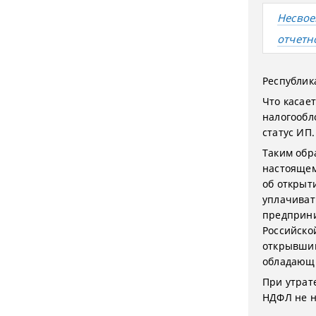
Несвое
отчетн
Республика
Что касае
налогообл
статус ИП.
Таким обр
настоящем
об открыт
уплачиват
предприни
Российско
открывший
обладающи
При утрат
НДФЛ не н