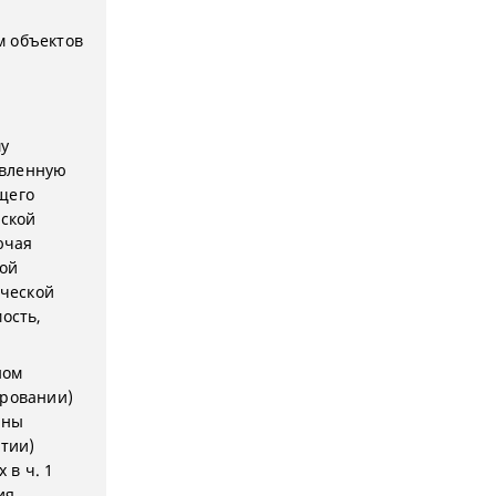
м объектов
в
у
авленную
щего
йской
ючая
ой
ческой
ость,
ном
ировании)
аны
ытии)
 в ч. 1
ия