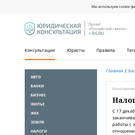
Мы используем cookie-ф
Проект
«Российской газеты»
< RG.RU
Консультации
Юристы
Правила
Тег
Главная
Би
АВТО
БАНКИ
Константи
БИЗНЕС
Налог
ЖИЛЬЕ
С 17 дека
ЖКХ
заканчива
ЗЕМЛЯ
работы с 
отношении
НАЛОГИ