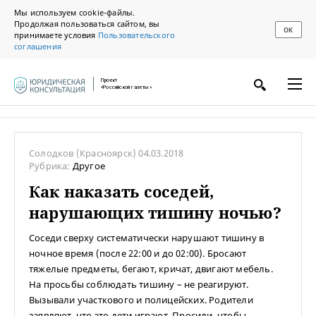
Мы используем cookie-файлы.
Продолжая пользоваться сайтом, вы
ОК
принимаете условия
Пользовательского
соглашения
Проект
«Российской газеты»
Солодков
(Красноярск)
04.03.2018
Рубрика:
Другое
Как наказать соседей,
нарушающих тишину ночью?
Соседи сверху систематически нарушают тишину в
ночное время (после 22:00 и до 02:00). Бросают
тяжелые предметы, бегают, кричат, двигают мебель.
На просьбы соблюдать тишину – не реагируют.
Вызывали участкового и полицейских. Родители
заявляют, что это дети играют. Просили, чтобы