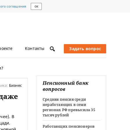
кого соглашения
ОК
роекте
Контакты
Задать вопрос
и?
Пенсионный банк
ика:
Бизнес
вопросов
одаже
Средняя пенсия среди
неработающих в семи
регионах РФ превысила 35
тысяч рублей
чее). В
щади.
Работающих пенсионеров
основной