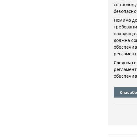
сопровожд
безопаснос
Помимо до
требовани
находящая
должна со
обеспечив
регламент
Следовате
регламент
обеспечив
Спасибо