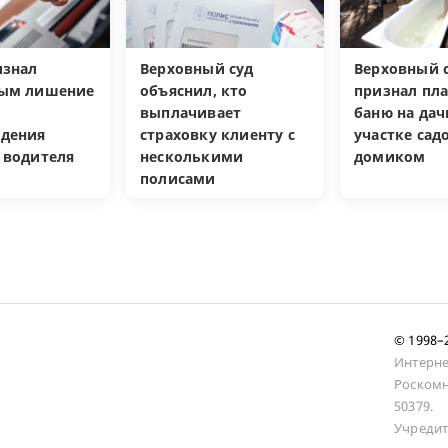
изнал
Верховный суд
Верховный с
ным лишение
объяснил, кто
признал пл
выплачивает
баню на да
дения
страховку клиенту с
участке са
 водителя
несколькими
домиком
полисами
© 1998
Интерне
Роскомн
50379.
Учредит