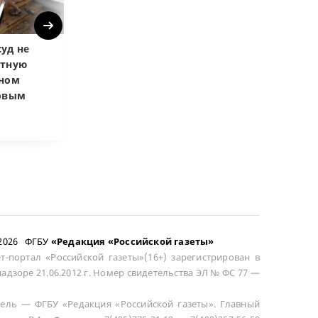
Next
уд не
Верховный суд
Верховный суд
атную
запретил
Купленная пос
чном
приватизировать
развода маши
довым
здание кинотеатра
общей не счит
–2026 ФГБУ
«Редакция «Российской газеты»
т-портал «Российской газеты»(16+) зарегистрирован в
адзоре 21.06.2012 г. Номер свидетельства ЭЛ № ФС 77 —
ель — ФГБУ «Редакция «Российской газеты». Главный