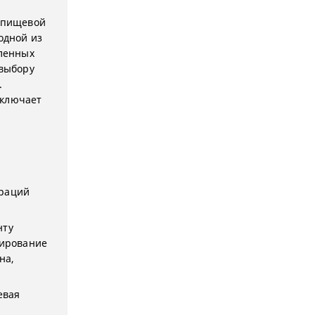
 пищевой
одной из
вленных
 выбору
.
включает
араций
нту
рирование
на,
евая