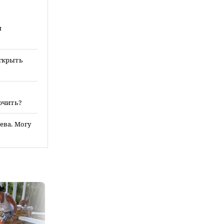
и
ткрыть
ючить?
ева. Могу