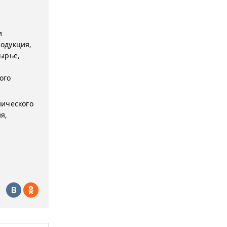
и
одукция,
ырье,
ого
нического
я,