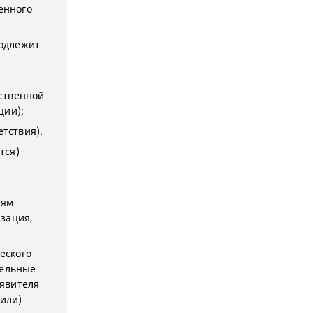
енного
одлежит
ственной
ции);
етствия).
тся)
иям
зация,
еского
дельные
явителя
(или)