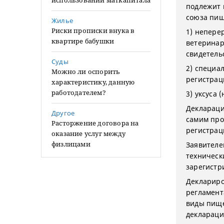
использовании маткапитала
подлежит 
союза пищ
Жилье
Риски прописки внука в
1) непере
квартире бабушки
ветеринар
свидетельс
Суды
2) специа
Можно ли оспорить
регистрац
характеристику, данную
работодателем?
3) уксуса
Деклараци
Другое
самим про
Расторжение договора на
регистрац
оказание услуг между
физлицами
Заявителе
техническ
зарегистр
Деклариро
регламент
виды пище
деклараци