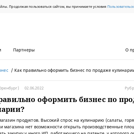
айлы. Продолжая пользоваться сайтом, вы принимаете условия
Пользовательс
и
Партнеры
О п
знес
Как правильно оформить бизнес по продаже кулинари
Оренбург)
02.06.2022
Рубр
равильно оформить бизнес по пр
нарии?
агазин продуктов. Высокий спрос на кулинарию (салаты, горя
 магазина нет возможности открыть производственные пло
ать закупку у иного ИП, работающего на патенте, у которого 