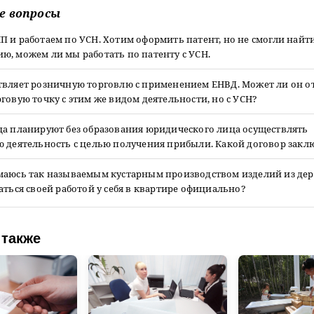
е вопросы
 и работаем по УСН. Хотим оформить патент, но не смогли найт
ю, можем ли мы работать по патенту с УСН.
твляет розничную торговлю с применением ЕНВД. Может ли он о
говую точку с этим же видом деятельности, но с УСН?
ца планируют без образования юридического лица осуществлять
ю деятельность с целью получения прибыли. Какой договор закл
маюсь так называемым кустарным производством изделий из дер
аться своей работой у себя в квартире официально?
 также