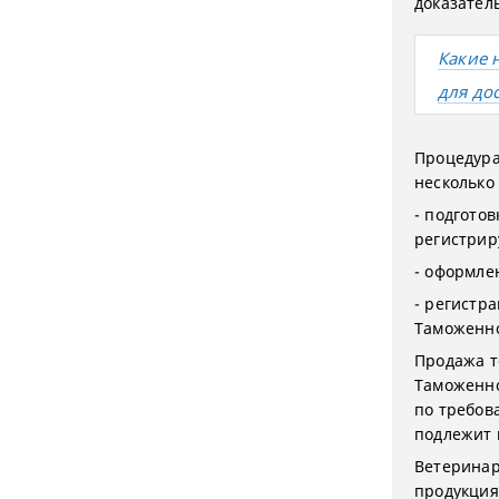
доказател
Какие 
для до
Процедура
несколько 
- подготов
регистрир
- оформле
- регистр
Таможенно
Продажа т
Таможенно
по требов
подлежит 
Ветеринар
продукция