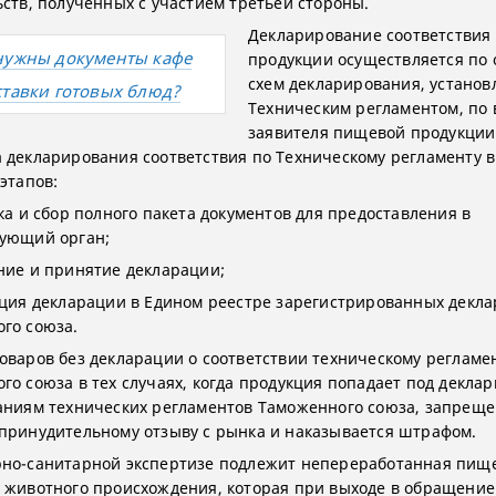
ьств, полученных с участием третьей стороны.
Декларирование соответствия
нужны документы кафе
продукции осуществляется по 
схем декларирования, устано
ставки готовых блюд?
Техническим регламентом, по
заявителя пищевой продукции
 декларирования соответствия по Техническому регламенту 
этапов:
ка и сбор полного пакета документов для предоставления в
ующий орган;
ние и принятие декларации;
ация декларации в Едином реестре зарегистрированных декл
го союза.
оваров без декларации о соответствии техническому регламе
го союза в тех случаях, когда продукция попадает под декла
аниям технических регламентов Таможенного союза, запреще
принудительному отзыву с рынка и наказывается штрафом.
но-санитарной экспертизе подлежит непереработанная пищ
 животного происхождения, которая при выходе в обращение