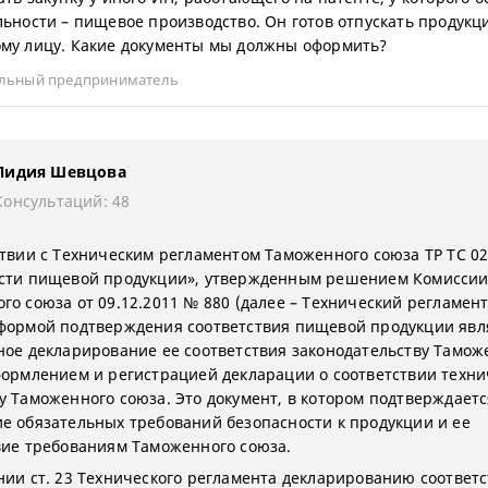
льности – пищевое производство. Он готов отпускать продук
му лицу. Какие документы мы должны оформить?
льный предприниматель
Лидия Шевцова
Консультаций: 48
ствии с Техническим регламентом Таможенного союза ТР ТС 02
сти пищевой продукции», утвержденным решением Комисси
го союза от 09.12.2011 № 880 (далее – Технический регламент
формой подтверждения соответствия пищевой продукции явл
ное декларирование ее соответствия законодательству Тамож
формлением и регистрацией декларации о соответствии техн
у Таможенного союза. Это документ, в котором подтверждаетс
е обязательных требований безопасности к продукции и ее
вие требованиям Таможенного союза.
нии ст. 23 Технического регламента декларированию соответ