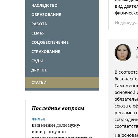
НАСЛЕДСТВО
вид деяте
физическо
ОБРАЗОВАНИЕ
Индивидуа
РАБОТА
СЕМЬЯ
СОЦОБЕСПЕЧЕНИЕ
СТРАХОВАНИЕ
СУДЫ
ДРУГОЕ
В соответ
безопасно
СТАТЬИ
Таможенно
основной 
обязатель
союза с о
Последние вопросы
регламент
Жилье
соблюдени
Выделение доли мужу-
соответст
иностранцу при
На основа