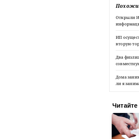
Похожи
Открыли ИП
информаци
ИП осущес
вторую тор
Два физли
совместну
Дома зани
ли я заним
Читайте