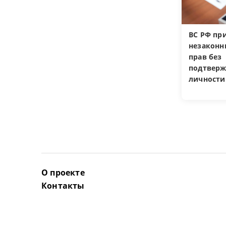
ВС РФ пр
незакон
прав без
подтверж
личности
О проекте
Контакты