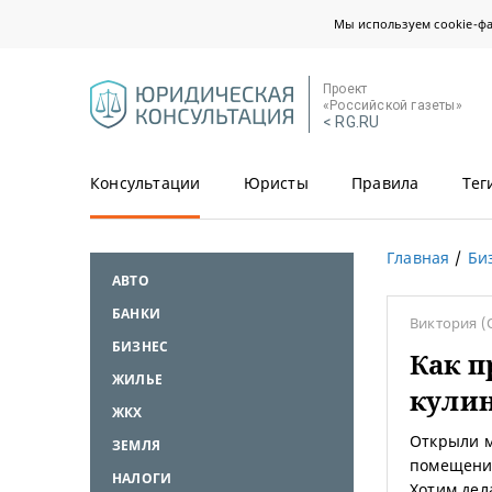
Мы используем cookie-ф
Проект
«Российской газеты»
< RG.RU
Консультации
Юристы
Правила
Тег
Главная
Би
АВТО
БАНКИ
Виктория
(
БИЗНЕС
Как п
ЖИЛЬЕ
кули
ЖКХ
Открыли м
ЗЕМЛЯ
помещении
НАЛОГИ
Хотим дел