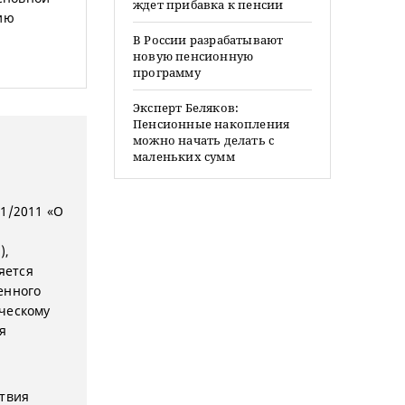
ждет прибавка к пенсии
цию
В России разрабатывают
новую пенсионную
программу
Эксперт Беляков:
Пенсионные накопления
можно начать делать с
маленьких сумм
1/2011 «О
и
),
яется
енного
ическому
я
ствия