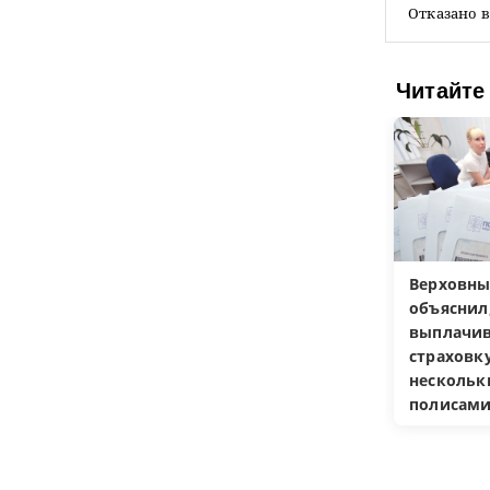
Отказано в
Читайте
Верховны
объяснил
выплачив
страховку
несколь
полисам