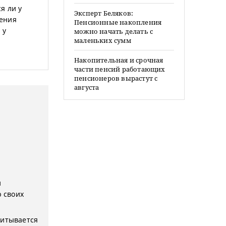
я ли у
Эксперт Беляков:
дения
Пенсионные накопления
 у
можно начать делать с
маленьких сумм
Накопительная и срочная
части пенсий работающих
пенсионеров вырастут с
августа
и
 своих
читывается