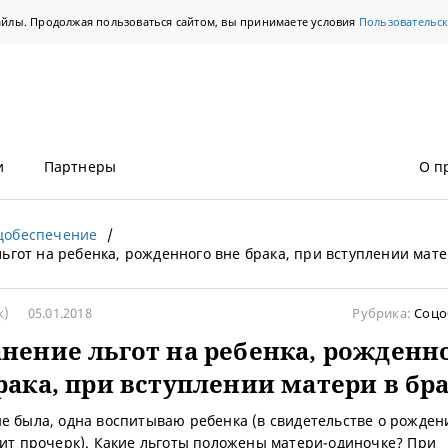
айлы. Продолжая пользоваться сайтом, вы принимаете условия
Пользовательс
и
Партнеры
О п
цобеспечение
ьгот на ребенка, рожденного вне брака, при вступлении мате
к)
05.01.2018
Рубрика:
Соцо
нение льгот на ребенка, рожденн
рака, при вступлении матери в бр
е была, одна воспитываю ребенка (в свидетельстве о рожден
оит прочерк). Какие льготы положены матери-одиночке? При