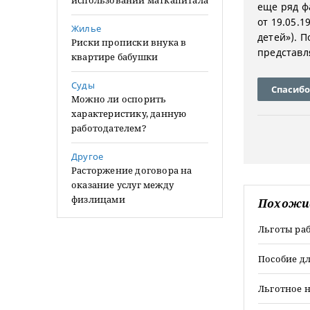
использовании маткапитала
еще ряд ф
от 19.05.
Жилье
детей»). 
Риски прописки внука в
представл
квартире бабушки
Суды
Спасибо
Можно ли оспорить
характеристику, данную
работодателем?
Другое
Расторжение договора на
оказание услуг между
физлицами
Похожи
Льготы ра
Пособие д
Льготное 