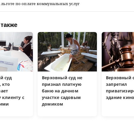
 льготе по оплате коммунальных услуг
 также
й суд
Верховный суд не
Верховный 
, кто
признал платную
запретил
ает
баню на дачном
приватизир
 клиенту с
участке садовым
здание кин
кими
домиком
и