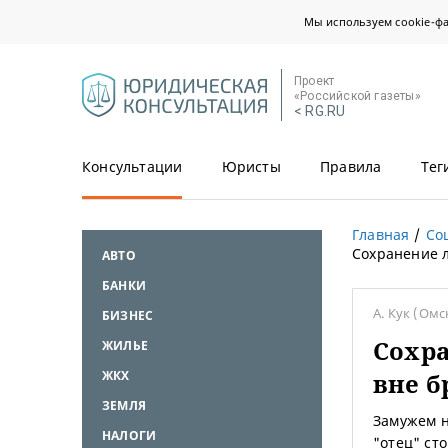
Мы используем cookie-ф
Проект
«Российской газеты»
< RG.RU
Консультации
Юристы
Правила
Тег
Главная
Со
Сохранение л
АВТО
БАНКИ
А. Кук
(Омс
БИЗНЕС
Сохра
ЖИЛЬЕ
ЖКХ
вне б
ЗЕМЛЯ
Замужем н
НАЛОГИ
"отец" ст