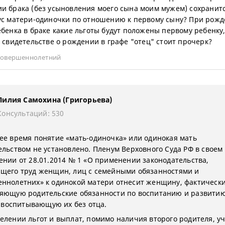
и брака (без усыновления моего сына моим мужем) сохранитс
ус матери-одиночки по отношению к первому сыну? При рож
ебенка в браке какие льготы будут положены первому ребенку,
в свидетельстве о рождении в графе "отец" стоит прочерк?
совершеннолетний
Лилия Самохина (Григорьева)
Консультаций: 530
ее время понятие «мать-одиночка» или одинокая мать
ельством не установлено. Пленум Верховного Суда РФ в своем
ении от 28.01.2014 № 1 «О применении законодательства,
щего труд женщин, лиц с семейными обязанностями и
ннолетних» к одинокой матери отнесит женщину, фактическ
яющую родительские обязанности по воспитанию и развитию
. воспитывающую их без отца.
елении льгот и выплат, помимо наличия второго родителя, у