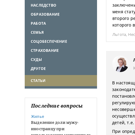
заключени
НАСЛЕДСТВО
меня стат
ОБРАЗОВАНИЕ
второго р
РАБОТА
которого 
СЕМЬЯ
Льгота
,
Не
СОЦОБЕСПЕЧЕНИЕ
СТРАХОВАНИЕ
СУДЫ
ДРУГОЕ
СТАТЬИ
В настоящ
законодат
постановл
регулирую
Последние вопросы
несоверше
осуществл
Жилье
Выделение доли мужу-
детей, т.е
иностранцу при
При опред