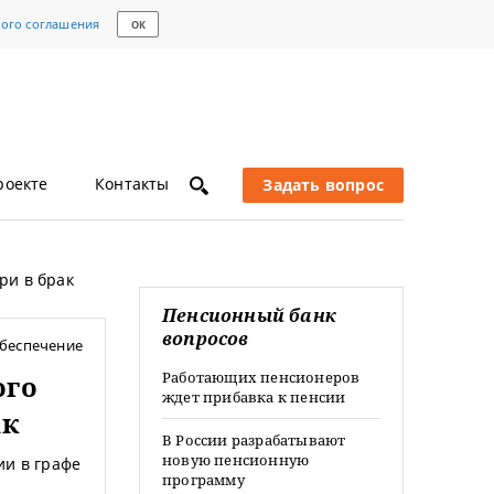
кого соглашения
ОК
роекте
Контакты
Задать вопрос
ри в брак
Пенсионный банк
вопросов
беспечение
Работающих пенсионеров
ого
ждет прибавка к пенсии
ак
В России разрабатывают
новую пенсионную
ии в графе
программу