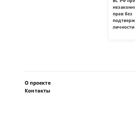
ВС РФ пр
незакон
прав без
подтверж
личности
О проекте
Контакты