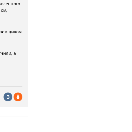
овленного
ном,
 заемщиком
учили, а