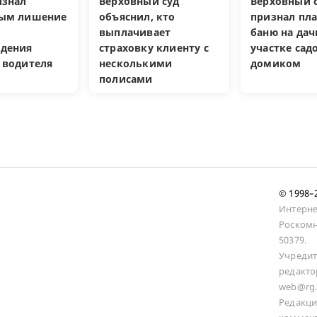
изнал
Верховный суд
Верховный с
ным лишение
объяснил, кто
признал пл
выплачивает
баню на да
дения
страховку клиенту с
участке са
 водителя
несколькими
домиком
полисами
© 1998
Интерне
Роскомн
50379.
Учредит
редакто
web@rg.
Редакци