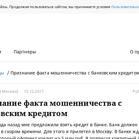
айлы. Продолжая пользоваться сайтом, вы принимаете условия
Пользовательс
и
Партнеры
О п
ды
Признание факта мошенничества с банковским кредито
а
(Москва)
15.12.2017
Ру
нание факта мошенничества с
овским кредитом
ода назад мне предложили взять кредит в банке. Банк должен
 в скором времени. Для этого я прилетел в Москву. В банке жд
который оформил кредит на 5 млн руб. Я подписал кредитный 