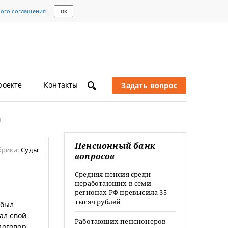
кого соглашения
ОК
роекте
Контакты
Задать вопрос
м
Пенсионный банк
брика:
Суды
вопросов
Средняя пенсия среди
неработающих в семи
регионах РФ превысила 35
тысяч рублей
 был
ал свой
Работающих пенсионеров
договор.