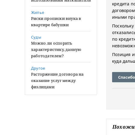
использовании маткапитала
кредита п
договором
Жилье
иными пра
Риски прописки внука в
квартире бабушки
Поскольку
отказалис
Суды
по кредитн
Можно ли оспорить
невозможн
характеристику, данную
Позиция ис
работодателем?
куда даль
Другое
Расторжение договора на
Спасибо
оказание услуг между
физлицами
Похожи