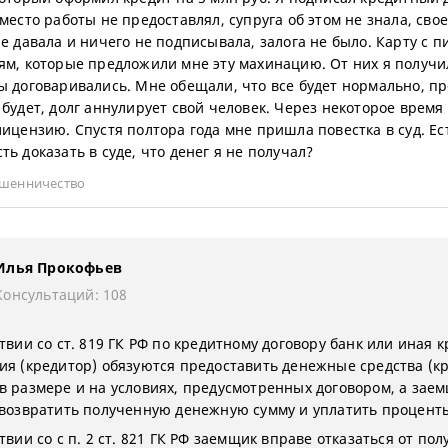
место работы не предоставлял, супруга об этом не знала, свое
не давала и ничего не подписывала, залога не было. Карту с п
ям, которые предложили мне эту махинацию. От них я получил
ы договаривались. Мне обещали, что все будет нормально, пр
 будет, долг аннулирует свой человек. Через некоторое время 
лицензию. Спустя полтора года мне пришла повестка в суд. Ес
ь доказать в суде, что денег я не получал?
шенничество
Илья Прокофьев
Консультаций: 108
твии со ст. 819 ГК РФ по кредитному договору банк или иная 
ия (кредитор) обязуются предоставить денежные средства (к
в размере и на условиях, предусмотренных договором, а зае
 возвратить полученную денежную сумму и уплатить проценты
твии со с п. 2 ст. 821 ГК РФ заемщик вправе отказаться от по