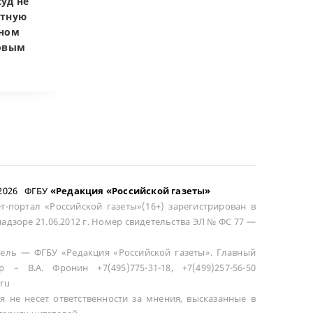
уд не
Верховный суд
Верховный суд
атную
запретил
Купленная пос
чном
приватизировать
развода маши
довым
здание кинотеатра
общей не счит
–2026 ФГБУ
«Редакция «Российской газеты»
т-портал «Российской газеты»(16+) зарегистрирован в
адзоре 21.06.2012 г. Номер свидетельства ЭЛ № ФС 77 —
ель — ФГБУ «Редакция «Российской газеты». Главный
р – В.А. Фронин +7(495)775-31-18, +7(499)257-56-50
ru
я не несет ответственности за мнения, высказанные в