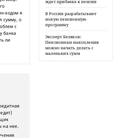
ждет прибавка к пенсии
го
ин-кодом я
В России разрабатывают
новую пенсионную
 сумму, о
программу
облем с
у банка
Эксперт Беляков:
ть ли
Пенсионные накопления
можно начать делать с
маленьких сумм
кредитная
редит)
мщик
 на нее.
лучения