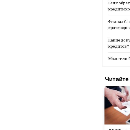
Банк обрат
кредитного
Филиал ба
краткосроч
Какие доку
кредитов?
Может ли б
Читайте