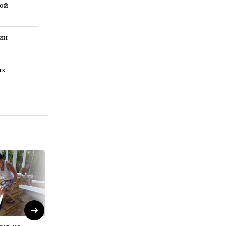
ной
ии
ых
Next