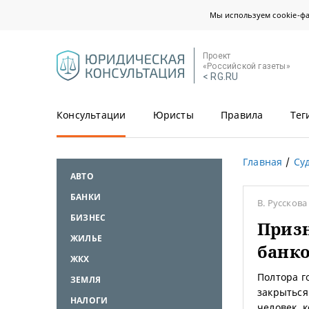
Мы используем cookie-ф
Проект
«Российской газеты»
< RG.RU
Консультации
Юристы
Правила
Тег
Главная
Су
АВТО
БАНКИ
В. Руссков
БИЗНЕС
Приз
ЖИЛЬЕ
банк
ЖКХ
Полтора г
ЗЕМЛЯ
закрыться
НАЛОГИ
человек, 