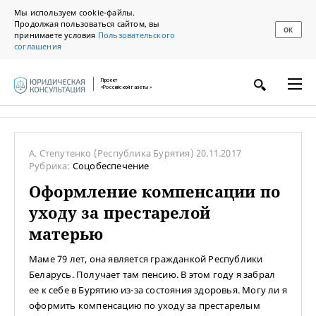
Мы используем cookie-файлы.
Продолжая пользоваться сайтом, вы
ОК
принимаете условия
Пользовательского
соглашения
Проект
«Российской газеты»
А. Степутенко
(Республика Бурятия)
20.11.2017
Рубрика:
Соцобеспечение
Оформление компенсации по
уходу за престарелой
матерью
Маме 79 лет, она является гражданкой Республики
Беларусь. Получает там пенсию. В этом году я забрал
ее к себе в Бурятию из-за состояния здоровья. Могу ли я
оформить компенсацию по уходу за престарелым