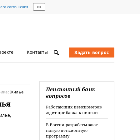
кого соглашения
ОК
роекте
Контакты
Задать вопрос
Пенсионный банк
рика:
Жилье
вопросов
лья
Работающих пенсионеров
ждет прибавка к пенсии
илье,
В России разрабатывают
новую пенсионную
программу