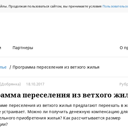
айлы. Продолжая пользоваться сайтом, вы принимаете условия
Пользовательс
и
Партнеры
О п
лье
Программа переселения из ветхого жилья
(Добрянка)
18.10.2017
Руб
амма переселения из ветхого жи
мме переселения из ветхого жилья предлагают переехать в ж
е устраивает. Можно ли получить денежную компенсацию для
ельного приобретения жилья? Как рассчитывается размер
ции?