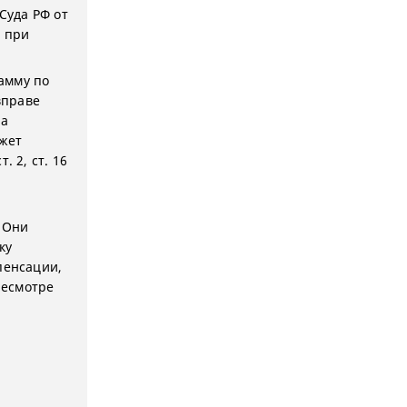
Суда РФ от
е при
амму по
вправе
на
жет
 2, ст. 16
 Они
ку
пенсации,
ресмотре