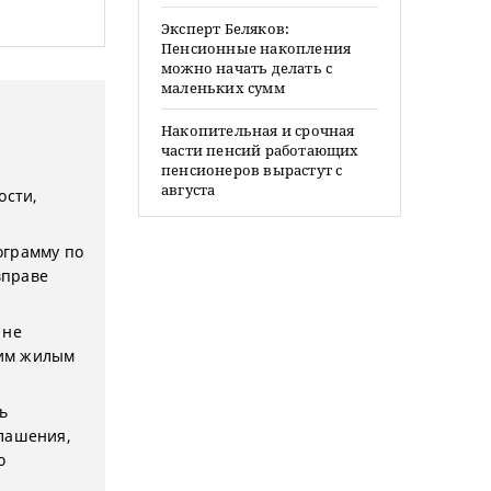
Эксперт Беляков:
Пенсионные накопления
можно начать делать с
маленьких сумм
Накопительная и срочная
части пенсий работающих
пенсионеров вырастут с
августа
ости,
ограмму по
вправе
 не
гим жилым
ь
глашения,
о