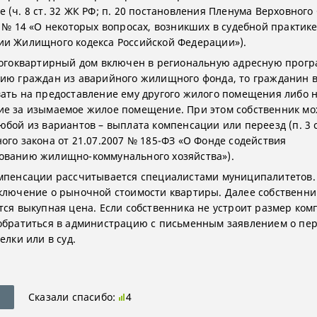
(ч. 8 ст. 32 ЖК РФ; п. 20 постановления Пленума Верховного 
9 № 14 «О некоторых вопросах, возникших в судебной практик
и Жилищного кодекса Российской Федерации»).
ногоквартирный дом включен в региональную адресную прогр
ию граждан из аварийного жилищного фонда, то гражданин 
ать на предоставление ему другого жилого помещения либо 
е за изымаемое жилое помещение. При этом собственник мо
бой из вариантов – выплата компенсации или переезд (п. 3 ст.
ого закона от 21.07.2007 № 185-ФЗ «О Фонде содействия
ванию жилищно-коммунального хозяйства»).
мпенсации рассчитывается специалистами муниципалитетов.
ключение о рыночной стоимости квартиры. Далее собственни
тся выкупная цена. Если собственника не устроит размер ком
обратиться в администрацию с письменным заявлением о пе
елки или в суд.
Сказали спасибо:
4