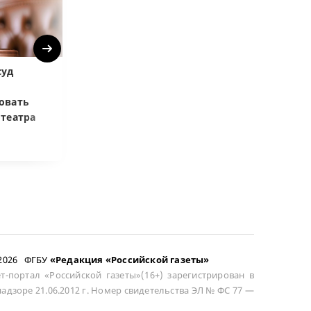
Next
суд
Верховный суд:
ВС РФ объясни
Купленная после
возмещать ра
овать
развода машина
цене при возв
отеатра
общей не считается
сложного това
–2026 ФГБУ
«Редакция «Российской газеты»
т-портал «Российской газеты»(16+) зарегистрирован в
адзоре 21.06.2012 г. Номер свидетельства ЭЛ № ФС 77 —