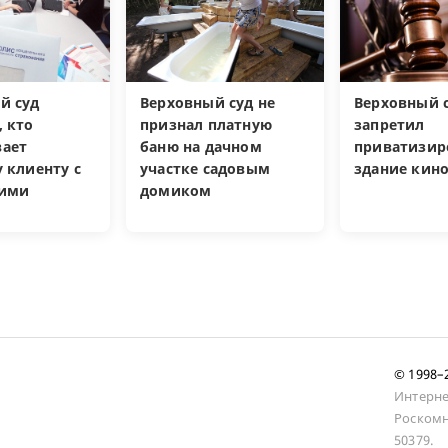
й суд
Верховный суд не
Верховный 
, кто
признал платную
запретил
ает
баню на дачном
приватизир
 клиенту с
участке садовым
здание кин
кими
домиком
и
© 1998
Интерне
Роскомн
50379.