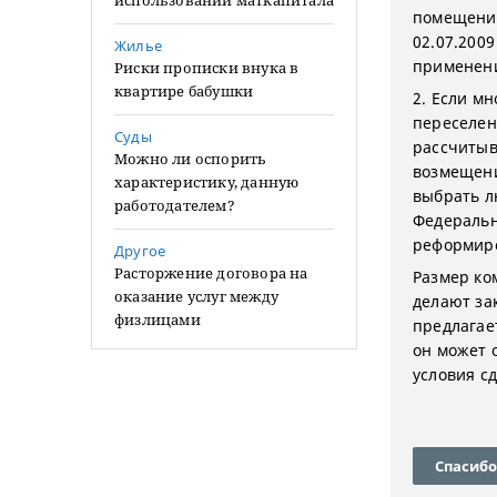
использовании маткапитала
помещение 
02.07.200
Жилье
применени
Риски прописки внука в
квартире бабушки
2. Если м
переселен
Суды
рассчитыв
Можно ли оспорить
возмещени
характеристику, данную
выбрать лю
работодателем?
Федеральн
реформиро
Другое
Расторжение договора на
Размер ко
оказание услуг между
делают за
физлицами
предлагае
он может 
условия сд
Спасибо