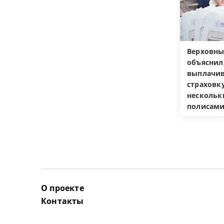
Верховны
объяснил
выплачив
страховку
несколь
полисам
О проекте
Контакты