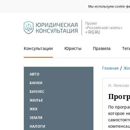
Мы используем cookie-ф
Проект
«Российской газеты»
< RG.RU
Консультации
Юристы
Правила
Тег
Главная
Жи
АВТО
БАНКИ
И. Ленкова
БИЗНЕС
Прогр
ЖИЛЬЕ
По програ
ЖКХ
которое н
ЗЕМЛЯ
самостоят
компенса
НАЛОГИ