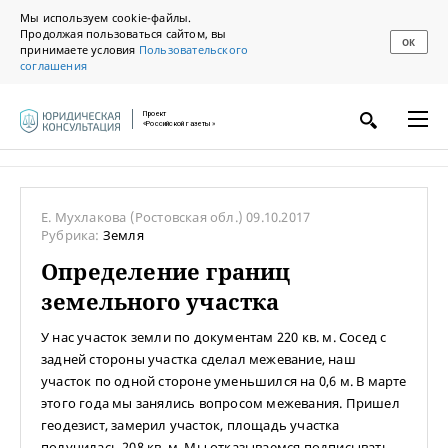
Мы используем cookie-файлы.
Продолжая пользоваться сайтом, вы
ОК
принимаете условия
Пользовательского
соглашения
Проект
«Российской газеты»
Е. Мухлакова
(Ростовская обл.)
09.10.2017
Рубрика:
Земля
Определение границ
земельного участка
У нас участок земли по документам 220 кв. м. Сосед с
задней стороны участка сделал межевание, наш
участок по одной стороне уменьшился на 0,6 м. В марте
этого года мы занялись вопросом межевания. Пришел
геодезист, замерил участок, площадь участка
получилась 208 кв. м. Мы отказываемся подписывать