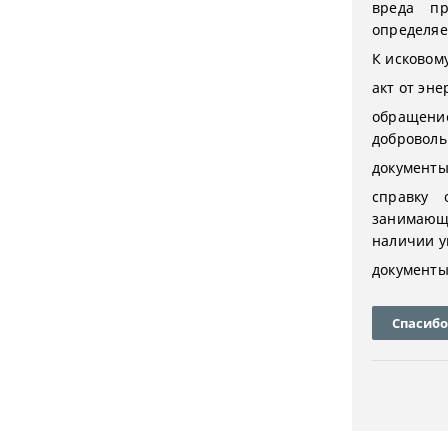
вреда п
определяе
К исковом
акт от эн
обращение
доброволь
документы
справку 
занимающ
наличии у
документы
Спасибо