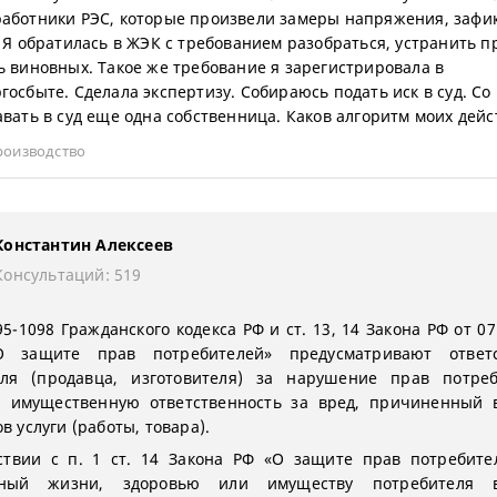
аботники РЭС, которые произвели замеры напряжения, зафи
. Я обратилась в ЖЭК с требованием разобраться, устранить 
ь виновных. Такое же требование я зарегистрировала в
госбыте. Сделала экспертизу. Собираюсь подать иск в суд. Со
авать в суд еще одна собственница. Каков алгоритм моих дей
роизводство
Константин Алексеев
Консультаций: 519
5-1098 Гражданского кодекса РФ и ст. 13, 14 Закона РФ от 0
О защите прав потребителей» предусматривают ответс
еля (продавца, изготовителя) за нарушение прав потреб
, имущественную ответственность за вред, причиненный 
в услуги (работы, товара).
ствии с п. 1 ст. 14 Закона РФ «О защите прав потребите
ный жизни, здоровью или имуществу потребителя в