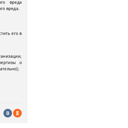
го вреда
го вреда.
тить его в
анизации,
пертизы о
ательно);