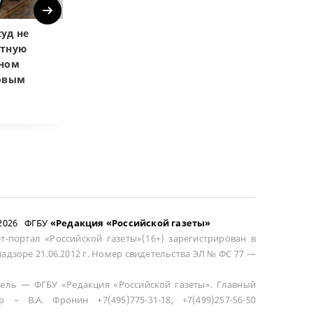
Next
уд не
Верховный суд
Верховный суд
атную
запретил
Купленная пос
чном
приватизировать
развода маши
довым
здание кинотеатра
общей не счит
–2026 ФГБУ
«Редакция «Российской газеты»
т-портал «Российской газеты»(16+) зарегистрирован в
адзоре 21.06.2012 г. Номер свидетельства ЭЛ № ФС 77 —
ель — ФГБУ «Редакция «Российской газеты». Главный
р – В.А. Фронин +7(495)775-31-18, +7(499)257-56-50