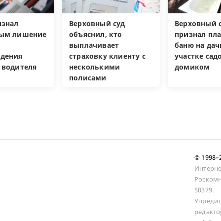
изнал
Верховный суд
Верховный с
ным лишение
объяснил, кто
признал пл
выплачивает
баню на да
дения
страховку клиенту с
участке са
 водителя
несколькими
домиком
полисами
© 1998
Интерне
Роскомн
50379.
Учредит
редакто