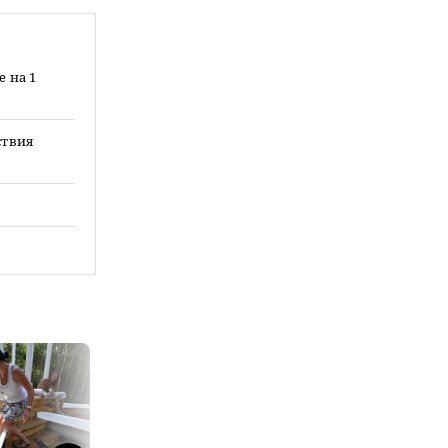
 на 1
ствия