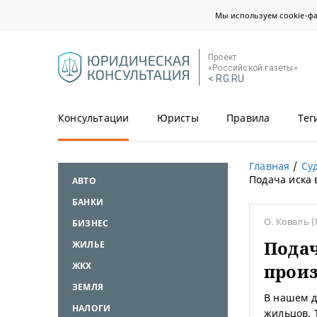
Мы используем cookie-ф
Проект
«Российской газеты»
< RG.RU
Консультации
Юристы
Правила
Тег
Главная
Су
Подача иска 
АВТО
БАНКИ
О. Коваль
(
БИЗНЕС
Подач
ЖИЛЬЕ
ЖКХ
прои
ЗЕМЛЯ
В нашем д
НАЛОГИ
жильцов. 