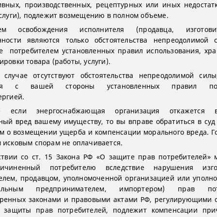
ивных, производственных, рецептурных или иных недостат
услуги), подлежит возмещению в полном объеме.
ием освобождения исполнителя (продавца, изготови
енности являются только обстоятельства непреодолимой 
е потребителем установленных правил использования, хра
ировки товара (работы, услуги).
 случае отсутствуют обстоятельства непреодолимой силы
ия с вашей стороны установленных правил пол
оэнергией.
е если энергоснабжающая организация откажется во
ый вред вашему имуществу, то вы вправе обратиться в суд
м о возмещении ущерба и компенсации морального вреда. 
 исковым спорам не оплачивается.
ствии со ст. 15 Закона РФ «О защите прав потребителей»
ичиненный потребителю вследствие нарушения изго
елем, продавцом, уполномоченной организацией или упол
уальным предпринимателем, импортером) прав потр
тренных законами и правовыми актами РФ, регулирующими 
и защиты прав потребителей, подлежит компенсации при