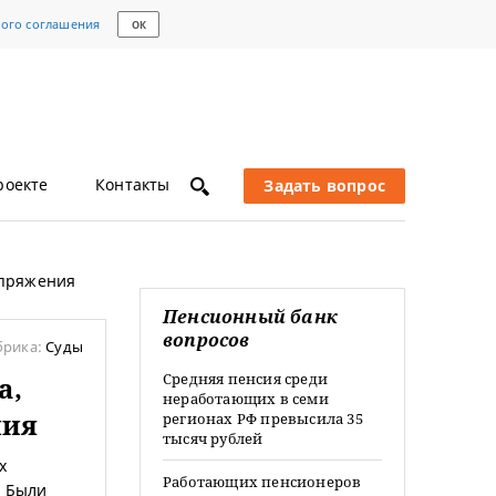
кого соглашения
ОК
роекте
Контакты
Задать вопрос
апряжения
Пенсионный банк
вопросов
брика:
Суды
Средняя пенсия среди
а,
неработающих в семи
ния
регионах РФ превысила 35
тысяч рублей
х
Работающих пенсионеров
. Были