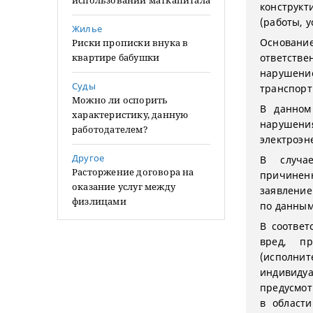
использовании маткапитала
конструкт
(работы, 
Жилье
Основан
Риски прописки внука в
квартире бабушки
ответств
нарушени
Суды
транспорт
Можно ли оспорить
В данном
характеристику, данную
нарушен
работодателем?
электр
Другое
В случа
Расторжение договора на
причиненн
оказание услуг между
заявление
физлицами
по данным
В соответ
вред, пр
(исполнит
индивид
предусмо
в област