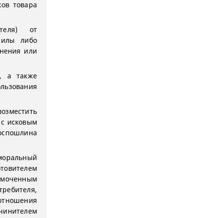
ков товара
теля) от
силы либо
нения или
, а также
ьзования
зместить
 с исковым
Госпошлина
 моральный
товителем
номоченным
ебителя,
отношения
чинителем