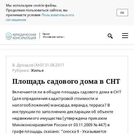
Мы используем cookie-файлы.
Продолжая пользоваться сайтом, вы
ОК
принимаете условия
Пользовательского
соглашения
Проект
«Российской газеты»
В. Дроздов
(МО)
31.08.2017
Рубрика:
Жилье
Площадь садового дома в СНТ
Включаются ли в общую площадь садового дома в СНТ
(для определения кадастровой стоимости и
налогообложения) мансарда, веранда, терраса? В
инструкции по заполнению декларации об объекте
недвижимого имущества (утверждена приказом
Минэкономразвития России от 03.11.2009 № 447) в
графе площадь сказано: "сноска 9 - Указывается