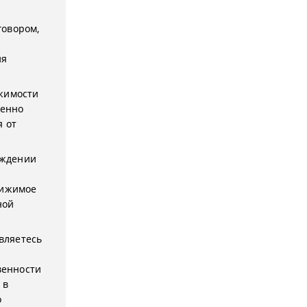
говором,
ия
ижимости
венно
я от
уждении
вижимое
ной
вляетесь
й
венности
 в
о