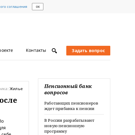
кого соглашения
ОК
роекте
Контакты
Задать вопрос
Пенсионный банк
рика:
Жилье
вопросов
осле
Работающих пенсионеров
ждет прибавка к пенсии
В России разрабатывают
По
новую пенсионную
для
программу
 себе