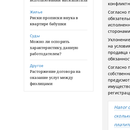
использовании маткапитала
конфликтн
Жилье
Согласно п
Риски прописки внука в
обязатель
квартире бабушки
исполненн
сторонами
Суды
Уклонение
Можно ли оспорить
на услови
характеристику, данную
продавца 
работодателем?
обязаннос
Другое
Согласно 
Расторжение договора на
собственн
оказание услуг между
предусмот
физлицами
имущество
регистрац
Налог 
сколько
платит