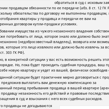
обратиться в суд с исковым з
нии продавцом обязанности по ее передаче (абз. 8 ст. 12 ГК Р
оскольку обязательства по договору не выполнены продавцом,
 отобрания квартиры у продавца и передачи ее вам на
ренных договором купли-продажи условиях.
бовании имущества из чужого незаконного владения собстве
же потребовать от лица, которое знало или должно было знат
незаконно (недобросовестный владелец), возврата или возм
дов, которые это лицо извлекло или должно было извлечь за в
ст. 303 ГК РФ).
о, в конкретной ситуации у вас есть возможность решить это
порядке. Но, пока будет проходить судебная процедура, ваш 
 себе новую квартиру и уедет из вашей, физически освободив 
 данной ситуации будет практичнее мирно договориться с пр
 предложив выплатить вам денежную компенсацию за
ванный период пребывания продавца в вашей квартире (арен
 продавцу незаконность его действий и правовые последствия
ращения в суд и взыскания с него всех судебных расходов.
то продавцы не догадываются