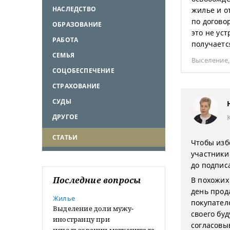
НАСЛЕДСТВО
жилье и о
по договор
ОБРАЗОВАНИЕ
это не ус
РАБОТА
получаетс
СЕМЬЯ
Выселение
СОЦОБЕСПЕЧЕНИЕ
СТРАХОВАНИЕ
СУДЫ
ДРУГОЕ
СТАТЬИ
Чтобы изб
участники
до подпис
Последние вопросы
В похожих 
день прод
Жилье
покупател
Выделение доли мужу-
своего бу
иностранцу при
согласовы