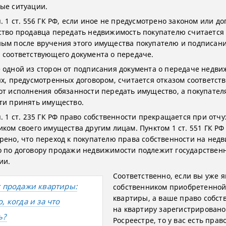
ые ситуации.
. 1 ст. 556 ГК РФ, если иное не предусмотрено законом или до
ство продавца передать недвижимость покупателю считается
ым после вручения этого имущества покупателю и подписан
 соответствующего документа о передаче.
 одной из сторон от подписания документа о передаче недв
ях, предусмотренных договором, считается отказом соответст
от исполнения обязанности передать имущество, а покупател
ти принять имущество.
п. 1 ст. 235 ГК РФ право собственности прекращается при отч
иком своего имущества другим лицам. Пунктом 1 ст. 551 ГК РФ
рено, что переход к покупателю права собственности на нед
 по договору продажи недвижимости подлежит государствен
ии.
Соответственно, если вы уже я
с продажи квартиры:
собственником приобретенно
квартиры, а ваше право собст
, когда и за что
на квартиру зарегистрировано
ь?
Росреестре, то у вас есть прав