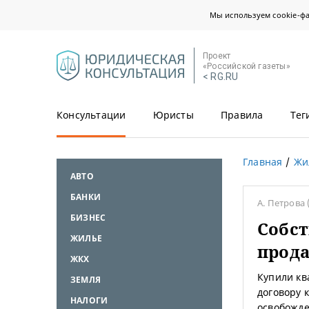
Мы используем cookie-ф
Проект
«Российской газеты»
< RG.RU
Консультации
Юристы
Правила
Тег
Главная
Жи
АВТО
БАНКИ
А. Петрова
БИЗНЕС
Собст
ЖИЛЬЕ
прод
ЖКХ
Купили кв
ЗЕМЛЯ
договору 
НАЛОГИ
освобожде