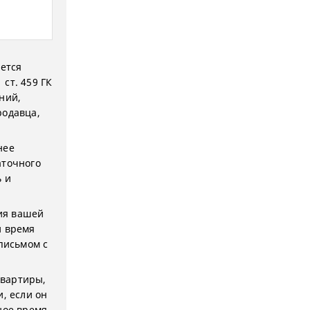
ается
ст. 459 ГК
ний,
родавца,
нее
аточного
ь и
ия вашей
и время
письмом с
квартиры,
, если он
ное время