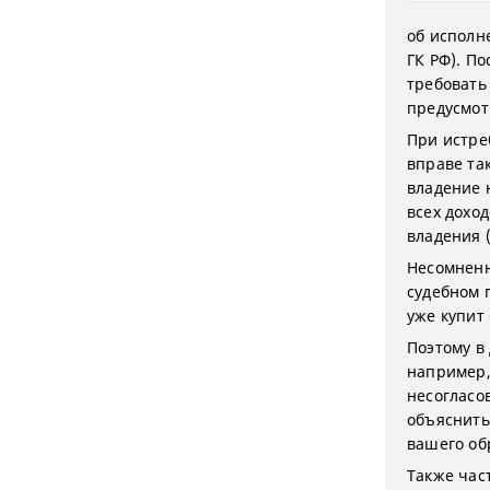
об исполне
ГК РФ). П
требовать
предусмот
При истре
вправе так
владение 
всех дохо
владения (
Несомненн
судебном 
уже купит
Поэтому в
например,
несогласо
объяснить
вашего об
Также час