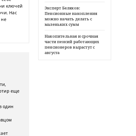
ачи ключей
Эксперт Беляков:
ючи. Нас
Пенсионные накопления
можно начать делать с
 не
маленьких сумм
Накопительная и срочная
части пенсий работающих
пенсионеров вырастут с
августа
ти,
артир еще
в один
авцом
жает