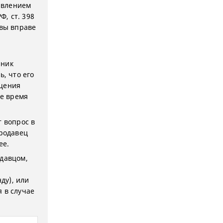
аявлением
Ф, ст. 398
 вы вправе
нник
ь, что его
ещения
се время
т вопрос в
продавец
ее.
одавцом,
ду), или
 в случае