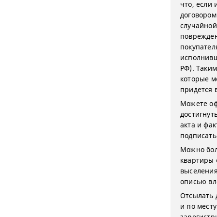
что, если
договором
случайной
поврежден
покупател
исполнивш
РФ). Таки
которые м
придется 
Можете оф
достигнут
акта и фа
подписать
Можно бол
квартиры 
выселения
описью вл
Отсылать 
и по мест
зарегистр