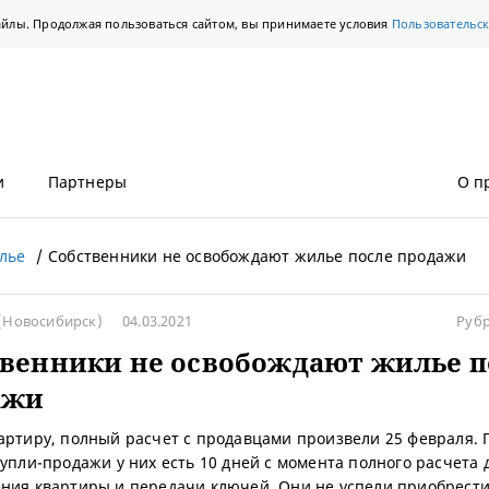
айлы. Продолжая пользоваться сайтом, вы принимаете условия
Пользовательс
и
Партнеры
О п
лье
Собственники не освобождают жилье после продажи
(Новосибирск)
04.03.2021
Руб
венники не освобождают жилье п
ажи
артиру, полный расчет с продавцами произвели 25 февраля. 
купли-продажи у них есть 10 дней с момента полного расчета 
ния квартиры и передачи ключей. Они не успели приобрести