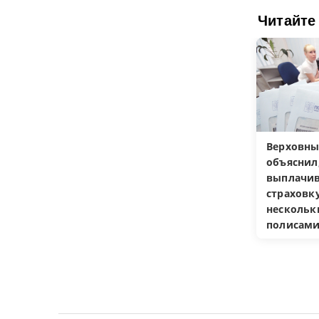
Читайте
Верховны
объяснил
выплачив
страховку
несколь
полисам