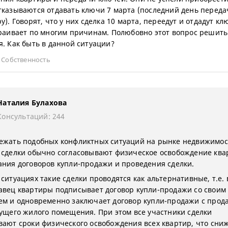
тказываются отдавать ключи 7 марта (последний день перед
у). Говорят, что у них сделка 10 марта, переедут и отдадут кл
траивает по многим причинам. Полюбовно этот вопрос решить
я. Как быть в данной ситуации?
,
Собственность
Наталия Булахова
Консультаций: 244
ежать подобных конфликтных ситуаций на рынке недвижимос
 сделки обычно согласовывают физическое освобождение кв
ания договоров купли-продажи и проведения сделки.
ситуациях такие сделки проводятся как альтернативные, т.е. 
авец квартиры подписывает договор купли-продажи со своим
ем и одновременно заключает договор купли-продажи с прод
дущего жилого помещения. При этом все участники сделки
вают сроки физического освобождения всех квартир, что сни