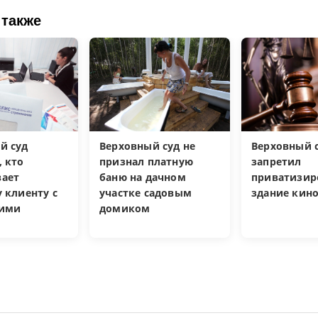
 также
й суд
Верховный суд не
Верховный 
, кто
признал платную
запретил
ает
баню на дачном
приватизир
 клиенту с
участке садовым
здание кин
кими
домиком
и