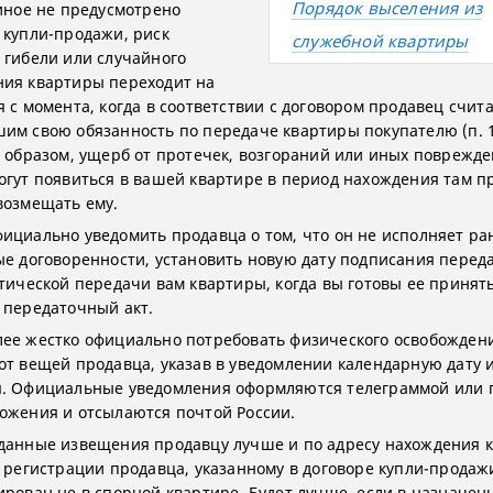
Порядок выселения из
 иное не предусмотрено
 купли-продажи, риск
служебной квартиры
 гибели или случайного
ия квартиры переходит на
я с момента, когда в соответствии с договором продавец счит
им свою обязанность по передаче квартиры покупателю (п. 1 
м образом, ущерб от протечек, возгораний или иных поврежде
огут появиться в вашей квартире в период нахождения там п
возмещать ему.
ициально уведомить продавца о том, что он не исполняет ра
ые договоренности, установить новую дату подписания перед
ктической передачи вам квартиры, когда вы готовы ее принят
 передаточный акт.
ее жестко официально потребовать физического освобожден
от вещей продавца, указав в уведомлении календарную дату 
. Официальные уведомления оформляются телеграммой или 
ожения и отсылаются почтой России.
данные извещения продавцу лучше и по адресу нахождения 
у регистрации продавца, указанному в договоре купли-продажи
ирован не в спорной квартире. Будет лучше, если в назначен