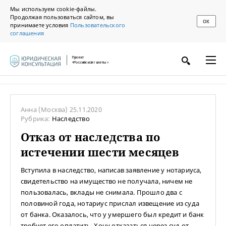
Мы используем cookie-файлы.
Продолжая пользоваться сайтом, вы
ОК
принимаете условия
Пользовательского
соглашения
Проект
«Российской газеты»
Анна
(Москва)
25.11.2020
Рубрика:
Наследство
Отказ от наследства по
истечении шести месяцев
Вступила в наследство, написав заявление у нотариуса,
свидетельство на имущество не получала, ничем не
пользовалась, вклады не снимала. Прошло два с
половиной года, нотариус прислал извещение из суда
от банка. Оказалось, что у умершего был кредит и банк
требует его оплатить. Хочу отказаться через суд от