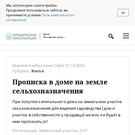
Мы используем cookie-файлы.
Продолжая пользоваться сайтом, вы
ОК
принимаете условия
Пользовательского
соглашения
Проект
«Российской газеты»
Марина Хайбуллина
(Уфа)
21.10.2020
Рубрика:
Жилье
Прописка в доме на земле
сельхозназначения
При покупке капитального дома на земельном участке
сельхозназначения для ведения садоводства (дом и
участок в собственности у продавца) можно ли будет в
нем прописаться?
Регистрация
,
Земельный участок
,
СНТ