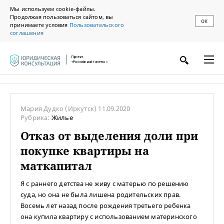
Мы используем cookie-файлы.
Продолжая пользоваться сайтом, вы
ОК
принимаете условия
Пользовательского
соглашения
Проект
«Российской газеты»
Мария Дудко
(Иркутск)
11.09.2020
Рубрика:
Жилье
Отказ от выделения доли при
покупке квартиры на
маткапитал
Я с раннего детства не живу с матерью по решению
суда, но она не была лишена родительских прав.
Восемь лет назад после рождения третьего ребенка
она купила квартиру с использованием материнского