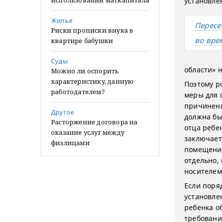
использовании маткапитала
установле
Жилье
Пересе
Риски прописки внука в
во вре
квартире бабушки
Суды
области» 
Можно ли оспорить
характеристику, данную
Поэтому р
работодателем?
меры для 
причинени
Другое
должна бы
Расторжение договора на
отца ребе
оказание услуг между
заключает
физлицами
помещении
отдельно, 
носителем 
Если поря
установле
ребенка о
требовани