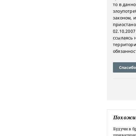
то в данн
злоупотре
законом, и
приостано
02.10.200
ссылаясь н
территори
обязаннос
Спасибо
Похожи
Будучи в б
приватизир