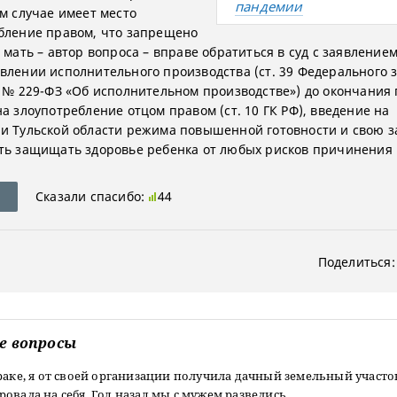
пандемии
ом случае имеет место
бление правом, что запрещено
 мать – автор вопроса – вправе обратиться в суд с заявлением
влении исполнительного производства (ст. 39 Федерального з
7 № 229-ФЗ «Об исполнительном производстве») до окончания
а злоупотребление отцом правом (ст. 10 ГК РФ), введение на
и Тульской области режима повышенной готовности и свою 
ть защищать здоровье ребенка от любых рисков причинения 
Сказали спасибо:
44
Поделиться:
е вопросы
раке, я от своей организации получила дачный земельный участо
овала на себя. Год назад мы с мужем развелись.