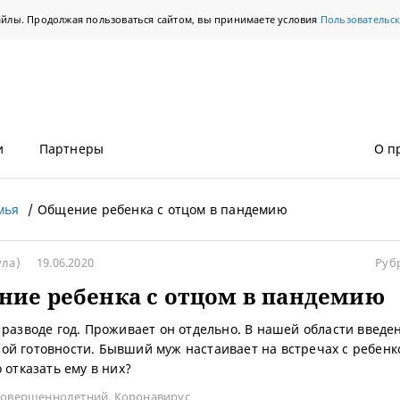
айлы. Продолжая пользоваться сайтом, вы принимаете условия
Пользовательс
и
Партнеры
О п
мья
Общение ребенка с отцом в пандемию
ула)
19.06.2020
Руб
ие ребенка с отцом в пандемию
 разводе год. Проживает он отдельно. В нашей области введ
й готовности. Бывший муж настаивает на встречах с ребен
 отказать ему в них?
совершеннолетний
,
Коронавирус