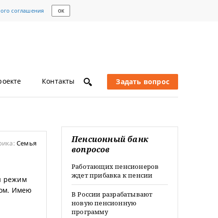
кого соглашения
ОК
роекте
Контакты
Задать вопрос
Пенсионный банк
рика:
Семья
вопросов
Работающих пенсионеров
ждет прибавка к пенсии
ен режим
ком. Имею
В России разрабатывают
новую пенсионную
программу