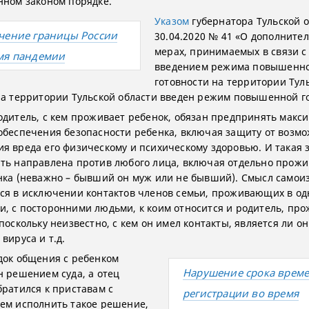
нном законом порядке.
Указом
губернатора Тульской о
чение границы России
30.04.2020 № 41 «О дополните
мерах, принимаемых в связи с
мя пандемии
введением режима повышенн
готовности на территории Тул
на территории Тульской области введен режим повышенной г
одитель, с кем проживает ребенок, обязан предпринять макс
обеспечения безопасности ребенка, включая защиту от возм
я вреда его физическому и психическому здоровью. И такая
ть направлена против любого лица, включая отдельно прож
нка (неважно – бывший он муж или не бывший). Смысл самои
ся в исключении контактов членов семьи, проживающих в о
, с посторонними людьми, к коим относится и родитель, п
поскольку неизвестно, с кем он имел контакты, является ли он
вируса и т.д.
док общения с ребенком
Нарушение срока врем
н решением суда, а отец
братился к приставам с
регистрации во время
ем исполнить такое решение,