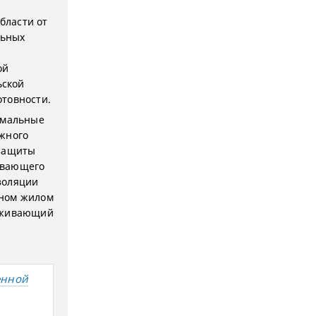
бласти от
льных
ой
ьской
отовности.
имальные
ожного
 защиты
ивающего
золяции
дном жилом
роживающий
енной