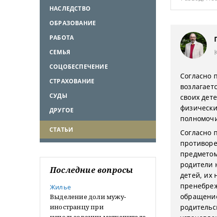
НАСЛЕДСТВО
ОБРАЗОВАНИЕ
РАБОТА
СЕМЬЯ
СОЦОБЕСПЕЧЕНИЕ
Согласно п
СТРАХОВАНИЕ
возлагает
СУДЫ
своих дет
физически
ДРУГОЕ
полномоч
СТАТЬИ
Согласно п
противоре
предметом
родители 
Последние вопросы
детей, их
пренебреж
Жилье
обращение
Выделение доли мужу-
иностранцу при
родительс