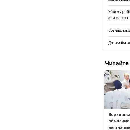
Моему ребе
алименты. 
Соглашение
Долги быв
Читайте
Верховны
объяснил
выплачив