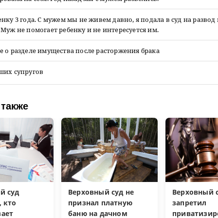
нку 3 года. С мужем мы не живем давно, я подала в суд на развод 
Муж не помогает ребенку и не интересуется им.
 о разделе имущества после расторжения брака
ших супругов
 также
й суд
Верховный суд не
Верховный 
, кто
признал платную
запретил
ает
баню на дачном
приватизир