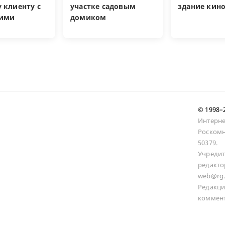
 клиенту с
участке садовым
здание кин
кими
домиком
и
© 1998
Интерне
Роскомн
50379.
Учредит
редакто
web@rg.
Редакци
коммент