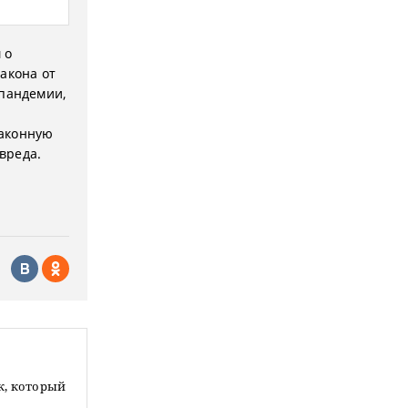
 о
акона от
 пандемии,
законную
вреда.
к, который