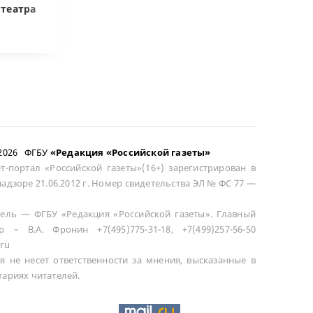
отеатра
общей не считается
сложного това
–2026 ФГБУ
«Редакция «Российской газеты»
т-портал «Российской газеты»(16+) зарегистрирован в
адзоре 21.06.2012 г. Номер свидетельства ЭЛ № ФС 77 —
ель — ФГБУ «Редакция «Российской газеты». Главный
р – В.А. Фронин +7(495)775-31-18, +7(499)257-56-50
ru
я не несет ответственности за мнения, высказанные в
ариях читателей.