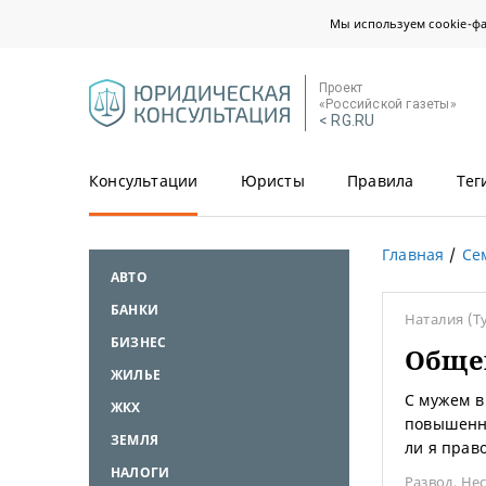
Мы используем cookie-ф
Проект
«Российской газеты»
< RG.RU
Консультации
Юристы
Правила
Тег
Главная
Се
АВТО
БАНКИ
Наталия
(Т
БИЗНЕС
Общен
ЖИЛЬЕ
С мужем в
ЖКХ
повышенно
ЗЕМЛЯ
ли я право
НАЛОГИ
Развод
,
Не