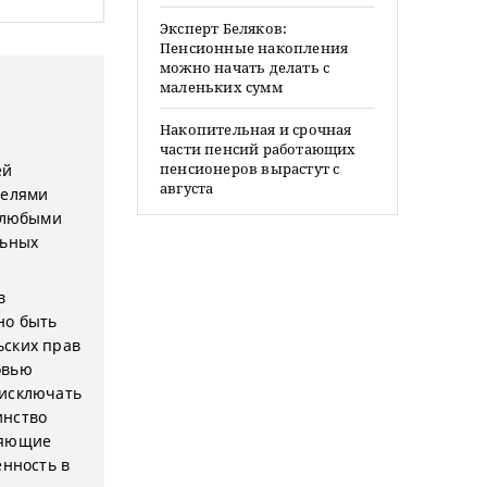
Эксперт Беляков:
Пенсионные накопления
можно начать делать с
маленьких сумм
Накопительная и срочная
части пенсий работающих
пенсионеров вырастут с
ей
августа
телями
с любыми
льных
в
но быть
ьских прав
овью
 исключать
инство
ляющие
енность в