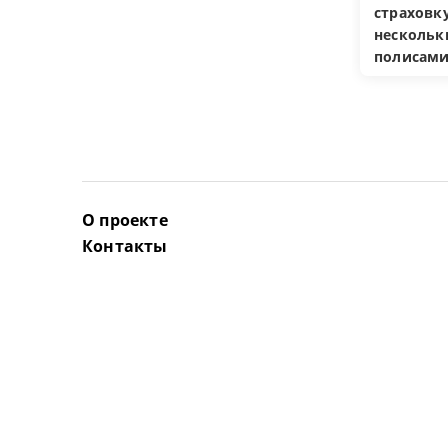
страховку
несколь
полисам
О проекте
Контакты