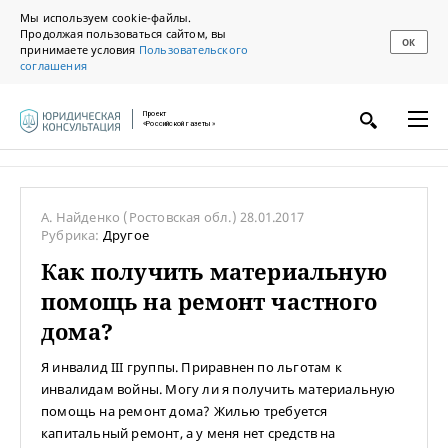
Мы используем cookie-файлы.
Продолжая пользоваться сайтом, вы
ОК
принимаете условия
Пользовательского
соглашения
Проект
«Российской газеты»
А. Найденко
(Ростовская обл.)
28.01.2017
Рубрика:
Другое
Как получить материальную
помощь на ремонт частного
дома?
Я инвалид III группы. Приравнен по льготам к
инвалидам войны. Могу ли я получить материальную
помощь на ремонт дома? Жилью требуется
капитальный ремонт, а у меня нет средств на