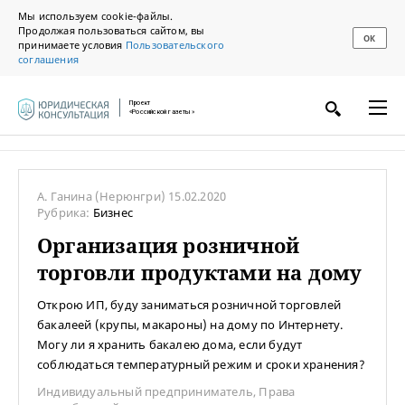
Мы используем cookie-файлы.
Продолжая пользоваться сайтом, вы
ОК
принимаете условия
Пользовательского
соглашения
Проект
«Российской газеты»
А. Ганина
(Нерюнгри)
15.02.2020
Рубрика:
Бизнес
Организация розничной
торговли продуктами на дому
Открою ИП, буду заниматься розничной торговлей
бакалеей (крупы, макароны) на дому по Интернету.
Могу ли я хранить бакалею дома, если будут
соблюдаться температурный режим и сроки хранения?
Индивидуальный предприниматель
,
Права