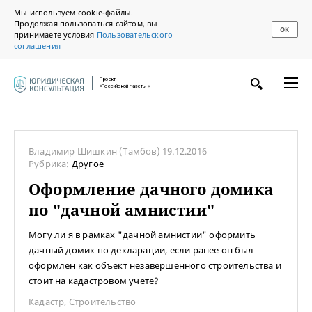
Мы используем cookie-файлы.
Продолжая пользоваться сайтом, вы
ОК
принимаете условия
Пользовательского
соглашения
Проект
«Российской газеты»
Владимир Шишкин
(Тамбов)
19.12.2016
Рубрика:
Другое
Оформление дачного домика
по "дачной амнистии"
Могу ли я в рамках "дачной амнистии" оформить
дачный домик по декларации, если ранее он был
оформлен как объект незавершенного строительства и
стоит на кадастровом учете?
Кадастр
,
Строительство