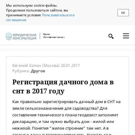
Мы используем cookie-файлы.
Продолжая пользоваться сайтом, вы
ОК
принимаете условия
Пользовательского
соглашения
Проект
«Российской газеты»
Евгений Капин
(Москва)
20.01.2017
Рубрика:
Другое
Регистрация дачного дома в
снт в 2017 году
Как правильно зарегистрировать дачный дом в СНТ на
земле сельхозназначения для садоводства? Для
составления технического плана геодезист заполняет
декларацию, и там нужно выбрать дом - жилой или
нежилой. Понятия "жилое строение" там нет. А в
законе о дачных товариществах есть. Насколько я