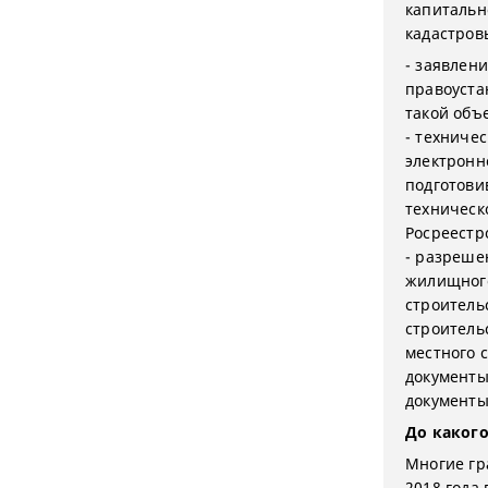
капитальн
кадастров
- заявлен
правоуста
такой объ
- техниче
электронн
подготови
техническ
Росреестр
- разреше
жилищного
строитель
строитель
местного 
документы 
документы
До каког
Многие гр
2018 года