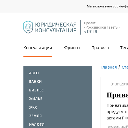
Мы используем cookie-ф
Проект
«Российской газеты»
< RG.RU
Консультации
Юристы
Правила
Тег
Главная
Ст
АВТО
БАНКИ
31.01.201
БИЗНЕС
Прива
ЖИЛЬЕ
Приватиза
ЖКХ
предусмо
ЗЕМЛЯ
актами РФ
НАЛОГИ
Земельный