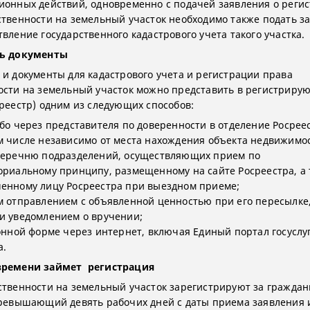
ионных действий, одновременно с подачей заявления о реги
ственности на земельный участок необходимо также подать з
вление государственного кадастрового учета такого участка.
ть документы
 и документы для кадастрового учета и регистрации права
ости на земельный участок можно представить в регистрир
среестр) одним из следующих способов:
ибо через представителя по доверенности в отделение Росрее
м числе независимо от места нахождения объекта недвижимос
перечню подразделений, осуществляющих прием по
ориальному принципу, размещенному на сайте Росреестра, а
енному лицу Росреестра при выездном приеме;
м отправлением с объявленной ценностью при его пересылке
и уведомлением о вручении;
ронной форме через интернет, включая Единый портал госуслуг
а.
времени займет регистрация
ственности на земельный участок зарегистрируют за граждан
превышающий девять рабочих дней с даты приема заявления 