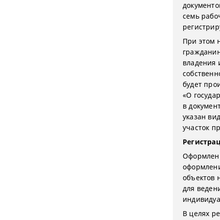
документо
семь рабо
регистри
При этом 
гражданин
владения 
собственн
будет про
«О госуда
в докумен
указан вид
участок п
Регистра
Оформлени
оформлени
объектов 
для ведени
индивидуа
В целях р