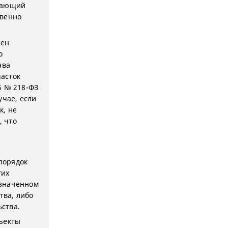
ышающий
твенно
лен
о
ава
асток
5 № 218-ФЗ
учае, если
к, не
, что
порядок
гих
азначенном
тва, либо
ства.
бъекты