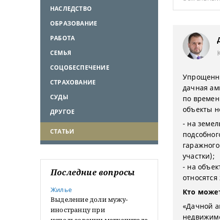
НАСЛЕДСТВО
ОБРАЗОВАНИЕ
РАБОТА
СЕМЬЯ
СОЦОБЕСПЕЧЕНИЕ
Упрощенны
СТРАХОВАНИЕ
дачная ам
СУДЫ
по времен
объекты н
ДРУГОЕ
- на земе
СТАТЬИ
подсобног
гаражного
участки);
- на объе
Последние вопросы
относятся
Жилье
Кто може
Выделение доли мужу-
«Дачной а
иностранцу при
недвижимо