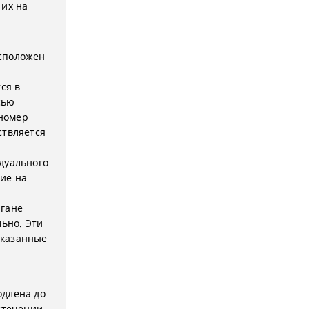
 их на
асположен
ся в
сью
номер
ствляется
дуального
ие на
ргане
льно. Эти
 указанные
одлена до
стечении