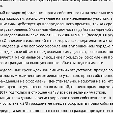
в.
й порядок оформления права собственности на земельные у
едвижимости, расположенные на таких земельных участках, т.
мнистия», действует до неопределенного времени, так как сро
не установлены. Указанная «бессрочность» действия «дачной
на Федеральным законом от 30.06.2006 N 93-ФЗ (последняя р
7) «О внесении изменений в некоторые законодательные акты
й Федерации по вопросу оформления в упрощенном порядке 
а отдельные объекты недвижимого имущества», основным по
является максимальное упрощение процедуры оформления пр
ости граждан на вышеуказанные объекты недвижимости.
пределенные сроки «дачной амнистии» отсутствуют, прежде вс
 огромным количеством земельных участков, права собственно
ражданами не оформлены. Действительно, несмотря на то, чт
ция дачного участка стала возможной, по некоторым подсчет
017 год только в отношении 1/3 всех земельных участков,
ащих гражданам, зарегистрировано право собственности. В
 остальных 2/3 граждане не спешат оформлять право собств
ередь, такая «неспешность» со стороны граждан прежде всего