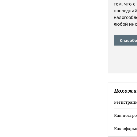
тем, что 
последний
налогообл
любой ино
Спасибо
Похожи
Регистраци
Как постро
Как оформи