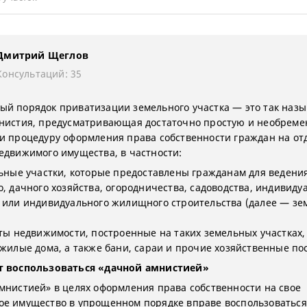
Дмитрий Щеглов
Консультаций: 35
й порядок приватизации земельного участка — это так наз
нистия, предусматривающая достаточно простую и необрем
и процедуру оформления права собственности граждан на от
едвижимого имущества, в частности:
льные участки, которые предоставлены гражданам для ведени
о, дачного хозяйства, огородничества, садоводства, индивиду
 или индивидуального жилищного строительства (далее — з
кты недвижимости, построенные на таких земельных участках,
 жилые дома, а также бани, сараи и прочие хозяйственные по
т воспользоваться «дачной амнистией»
мнистией» в целях оформления права собственности на свое
е имущество в упрощенном порядке вправе воспользоваться