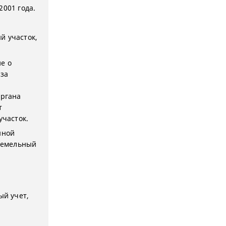
2001 года.
й участок,
е о
 за
органа
т
участок.
нной
 земельный
ый учет,