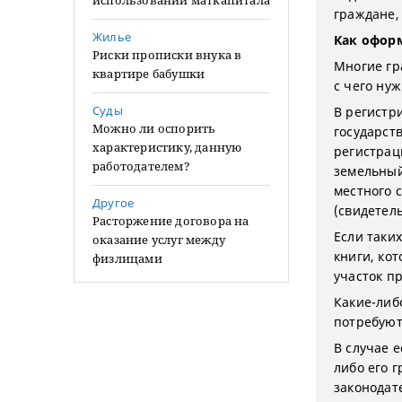
использовании маткапитала
граждане,
Жилье
Как офор
Риски прописки внука в
Многие гр
квартире бабушки
с чего ну
Суды
В регистр
Можно ли оспорить
государст
характеристику, данную
регистрац
работодателем?
земельный
местного 
Другое
(свидетел
Расторжение договора на
Если таки
оказание услуг между
книги, ко
физлицами
участок п
Какие-либ
потребуют
В случае 
либо его 
законодат