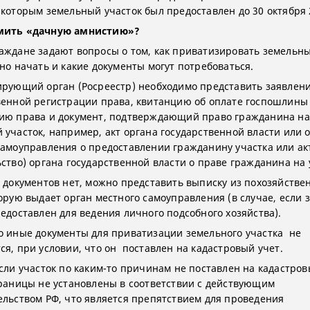
 которым земельный участок был предоставлен до 30 октября 
мить «дачную амнистию»?
аждане задают вопросы о том, как приватизировать земельны
жно начать и какие документы могут потребоваться.
ирующий орган (Росреестр) необходимо представить заявлени
венной регистрации права, квитанцию об оплате госпошлины
ию права и документ, подтверждающий право гражданина на
 участок, например, акт органа государственной власти или 
самоуправления о предоставлении гражданину участка или ак
ьство) органа государственной власти о праве гражданина на 
х документов нет, можно представить выписку из похозяйстве
торую выдает орган местного самоуправления (в случае, если
редоставлен для ведения личного подсобного хозяйства).
о иные документы для приватизации земельного участка не
ся, при условии, что он поставлен на кадастровый учет.
если участок по каким-то причинам не поставлен на кадастров
границы не установлены в соответствии с действующим
ельством РФ, что является препятствием для проведения