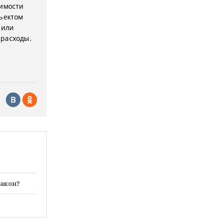
жимости
бъектом
 или
 расходы.
закон?