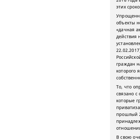
этих сроко
Упрощенны
объекты н
«дачная а
действия 
установле
22.02.201
Российско
граждан н
которого 
собственн
То, что о
связано с
которые г
приватиза
прошлый 2
принадлеж
отношении
В свою оч