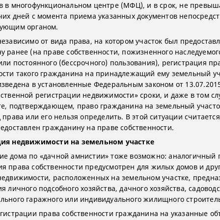
в в многофункциональном центре (МФЦ), и в срок, не прев
чих дней с момента приема указанных документов непосредс
рующим органом.
независимо от вида права, на котором участок был предостав
у ранее (на праве собственности, пожизненного наследуемог
или постоянного (бессрочного) пользования), регистрация пр
ости такого гражданина на принадлежащий ему земельный уч
изведена в установленные Федеральным законом от 13.07.201
рственной регистрации недвижимости» сроки, и даже в том сл
те, подтверждающем, право гражданина на земельный участо
 права или его нельзя определить. В этой ситуации считается
редоставлен гражданину на праве собственности.
ция недвижимости на земельном участке
е дома по «дачной амнистии» тоже возможно: аналогичный 
я права собственности предусмотрен для жилых домов и дру
недвижимости, расположенных на земельном участке, предн
я личного подсобного хозяйства, дачного хозяйства, садоводс
льного гаражного или индивидуального жилищного строитель
егистрации права собственности гражданина на указанные о