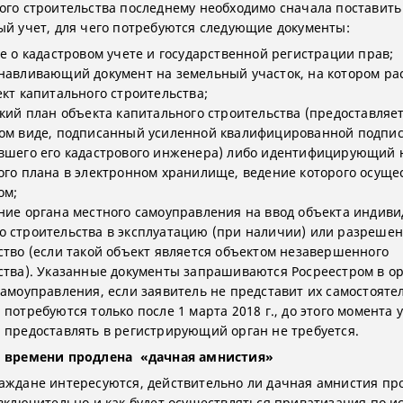
ого строительства последнему необходимо сначала поставить
ый учет, для чего потребуются следующие документы:
ие о кадастровом учете и государственной регистрации прав;
навливающий документ на земельный участок, на котором р
ект капитального строительства;
ский план объекта капитального строительства (предоставляет
ом виде, подписанный усиленной квалифицированной подпи
вшего его кадастрового инженера) либо идентифицирующий 
ого плана в электронном хранилище, ведение которого осуще
ом;
ние органа местного самоуправления на ввод объекта индиви
 строительства в эксплуатацию (при наличии) или разрешен
ство (если такой объект является объектом незавершенного
ства). Указанные документы запрашиваются Росреестром в о
самоуправления, если заявитель не представит их самостояте
потребуются только после 1 марта 2018 г., до этого момента
 предоставлять в регистрирующий орган не требуется.
о времени продлена «дачная амнистия»
аждане интересуются, действительно ли дачная амнистия пр
 включительно и как будет осуществляться приватизация по и