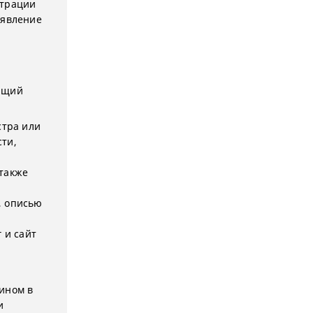
страции
аявление
ующий
стра или
ти,
 также
, описью
 и сайт
ином в
и