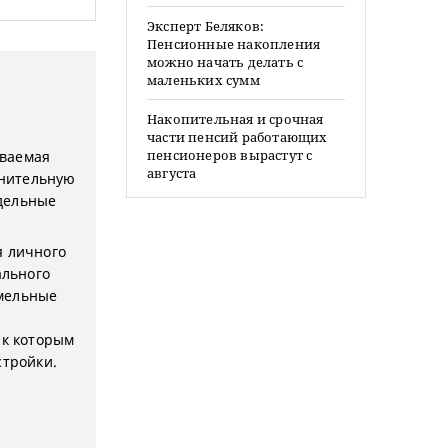
Эксперт Беляков:
Пенсионные накопления
можно начать делать с
маленьких сумм
Накопительная и срочная
части пенсий работающих
пенсионеров вырастут с
ываемая
августа
енительную
дельные
я личного
ального
емельные
 к которым
стройки.