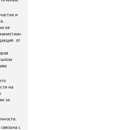
частки и
е.
ки ее
 амнистии»
едакция от
прав
сылом
ава
его
сти на
о
ам за
енности.
 связана с