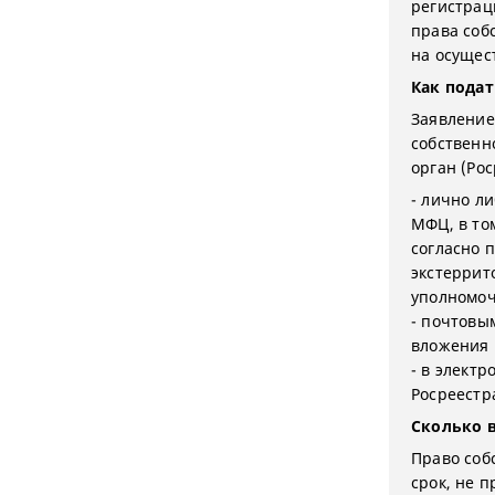
регистрац
права соб
на осущест
Как пода
Заявление
собственн
орган (Ро
- лично л
МФЦ, в то
согласно 
экстеррит
уполномоч
- почтовы
вложения 
- в элект
Росреестр
Сколько 
Право соб
срок, не 