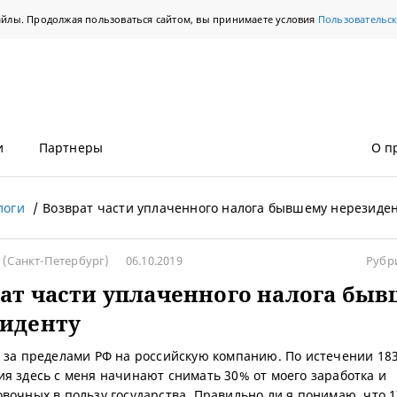
айлы. Продолжая пользоваться сайтом, вы принимаете условия
Пользовательс
и
Партнеры
О п
логи
Возврат части уплаченного налога бывшему нерезиде
(Санкт-Петербург)
06.10.2019
Рубр
ат части уплаченного налога бы
зиденту
 за пределами РФ на российскую компанию. По истечении 18
я здесь с меня начинают снимать 30% от моего заработка и
вочных в пользу государства. Правильно ли я понимаю, что 