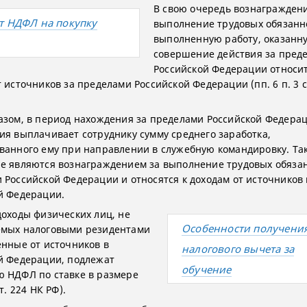
В свою очередь вознаграждени
т НДФЛ на покупку
выполнение трудовых обязанн
выполненную работу, оказанну
совершение действия за пред
Российской Федерации относит
 источников за пределами Российской Федерации (пп. 6 п. 3 с
азом, в период нахождения за пределами Российской Федера
ия выплачивает сотруднику сумму среднего заработка,
ванного ему при направлении в служебную командировку. Та
е являются вознаграждением за выполнение трудовых обязан
 Российской Федерации и относятся к доходам от источников 
й Федерации.
доходы физических лиц, не
Особенности получени
мых налоговыми резидентами
енные от источников в
налогового вычета за
й Федерации, подлежат
обучение
 НДФЛ по ставке в размере
т. 224 НК РФ).