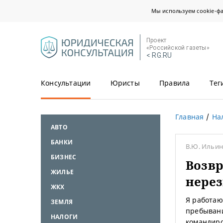
Мы используем cookie-ф
Проект
«Российской газеты»
< RG.RU
Консультации
Юристы
Правила
Тег
Главная
На
АВТО
БАНКИ
В.Ю. Ильин
БИЗНЕС
Возвр
ЖИЛЬЕ
нере
ЖКХ
Я работаю
ЗЕМЛЯ
пребывани
НАЛОГИ
командиро