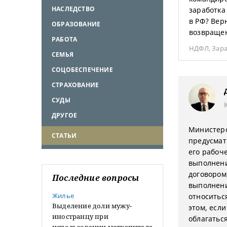
НАСЛЕДСТВО
заработка
в РФ? Вер
ОБРАЗОВАНИЕ
возвращен
РАБОТА
НДФЛ
,
Зара
СЕМЬЯ
СОЦОБЕСПЕЧЕНИЕ
СТРАХОВАНИЕ
СУДЫ
ДРУГОЕ
Министерс
СТАТЬИ
предусмат
его рабоче
выполнени
договором
Последние вопросы
выполнени
Жилье
относитьс
Выделение доли мужу-
этом, если
иностранцу при
облагатьс