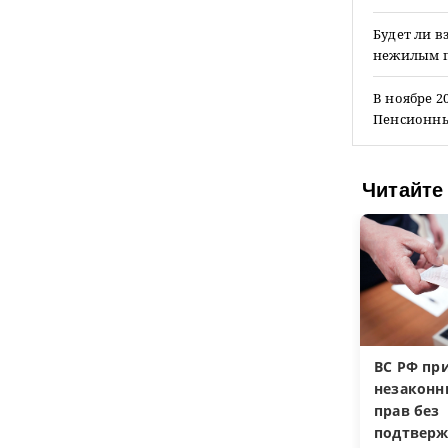
Будет ли в
нежилым 
В ноябре 2
Пенсионный
Читайте
ВС РФ пр
незакон
прав без
подтверж