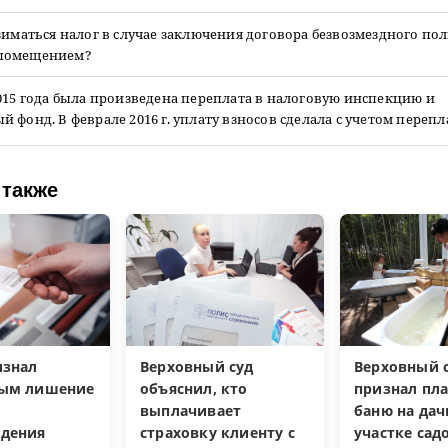
зиматься налог в случае заключения договора безвозмездного по
помещением?
015 года была произведена переплата в налоговую инспекцию и
 фонд. В феврале 2016 г. уплату взносов сделала с учетом перепл
 также
изнал
Верховный суд
Верховный с
ным лишение
объяснил, кто
признал пл
выплачивает
баню на да
дения
страховку клиенту с
участке са