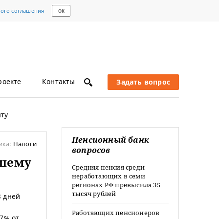
кого соглашения
ОК
роекте
Контакты
Задать вопрос
нту
Пенсионный банк
ика:
Налоги
вопросов
вшему
Средняя пенсия среди
неработающих в семи
регионах РФ превысила 35
тысяч рублей
3 дней
Работающих пенсионеров
17% от