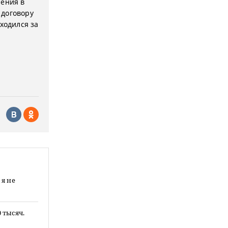
чения в
 договору
ходился за
я не
 тысяч.