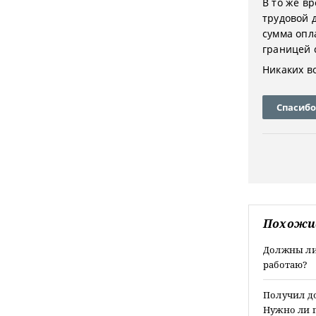
В то же в
трудовой д
сумма опл
границей 
Никаких в
Спасибо
Похожи
Должны ли 
работаю?
Получил до
Нужно ли 