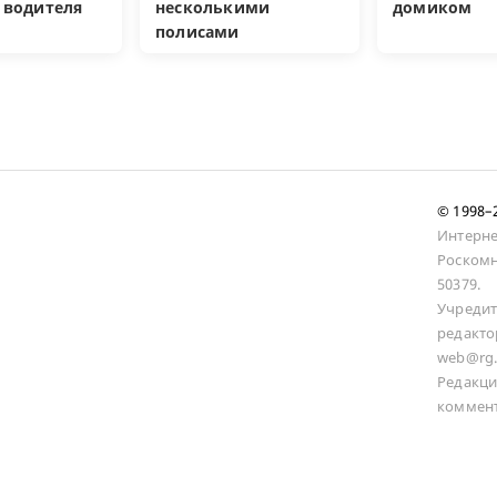
 водителя
несколькими
домиком
полисами
© 1998
Интерне
Роскомн
50379.
Учредит
редакто
web@rg.
Редакци
коммент