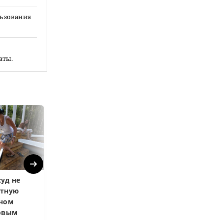
льзования
аты.
Next
уд не
Верховный суд
Верховный суд
атную
запретил
Купленная пос
чном
приватизировать
развода маши
довым
здание кинотеатра
общей не счит