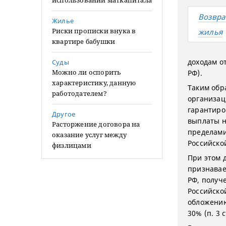
использовании маткапитала
Возвра
Жилье
Риски прописки внука в
жилья
квартире бабушки
доходам от
Суды
Можно ли оспорить
РФ).
характеристику, данную
Таким обр
работодателем?
организац
гарантиро
Другое
выплаты н
Расторжение договора на
пределами
оказание услуг между
Российско
физлицами
При этом 
признавае
РФ, получ
Российско
обложению
30% (п. 3 с