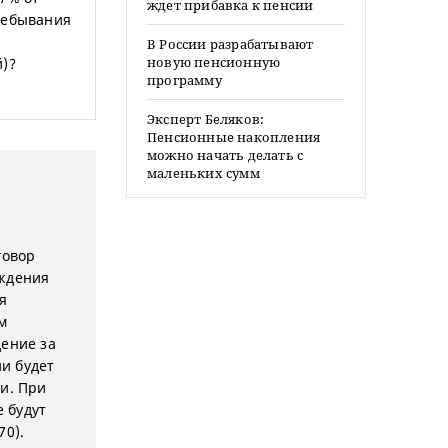
ждет прибавка к пенсии
ребывания
В России разрабатывают
новую пенсионную
й)?
программу
Эксперт Беляков:
Пенсионные накопления
можно начать делать с
маленьких сумм
говор
ождения
я
м
дение за
и будет
и. При
е будут
70).