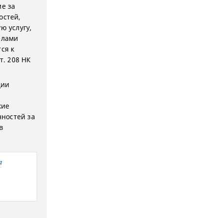
е за
остей,
ю услугу,
елами
ся к
т. 208 НК
ции
кие
ностей за
в
я