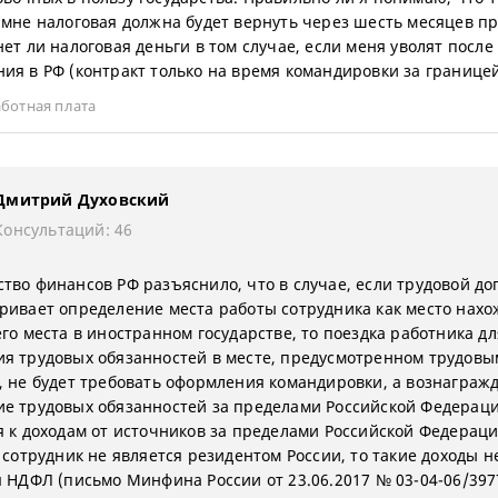
 мне налоговая должна будет вернуть через шесть месяцев п
нет ли налоговая деньги в том случае, если меня уволят после
ия в РФ (контракт только на время командировки за границе
ботная плата
Дмитрий Духовский
Консультаций: 46
тво финансов РФ разъяснило, что в случае, если трудовой до
ривает определение места работы сотрудника как место нах
го места в иностранном государстве, то поездка работника дл
я трудовых обязанностей в месте, предусмотренном трудовы
, не будет требовать оформления командировки, а вознаграж
е трудовых обязанностей за пределами Российской Федераци
я к доходам от источников за пределами Российской Федераци
 сотрудник не является резидентом России, то такие доходы н
я НДФЛ (письмо Минфина России от 23.06.2017 № 03-04-06/397