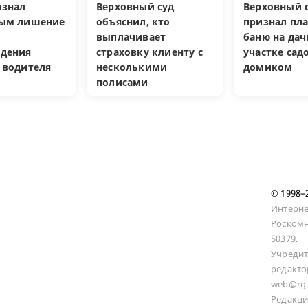
изнал
Верховный суд
Верховный с
ным лишение
объяснил, кто
признал пл
выплачивает
баню на да
дения
страховку клиенту с
участке са
 водителя
несколькими
домиком
полисами
© 1998
Интерне
Роскомн
50379.
Учредит
редакто
web@rg.
Редакци