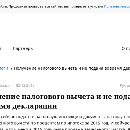
айлы. Продолжая пользоваться сайтом, вы принимаете условия
Пользовательс
и
Партнеры
О п
логи
Получение налогового вычета и не подача вовремя де
сква)
02.12.2016
Рубр
ение налогового вычета и не под
емя декларации
сейчас подать в налоговую инспекцию документы на получе
нного вычета по процентам по ипотеке за 2015 год. И сейчас
а, что у меня в 2015 году была продажа земельного участка. Я