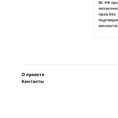
ВС РФ пр
незакон
прав без
подтверж
личности
О проекте
Контакты