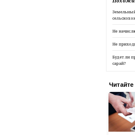
Похожи
Земельный 
сельскохоз
Не начисля
Не приход
Будет ли п
сарай?
Читайте