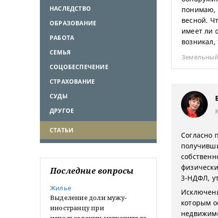
НАСЛЕДСТВО
понимаю, 
весной. Ч
ОБРАЗОВАНИЕ
имеет ли 
РАБОТА
возникал, 
СЕМЬЯ
Земельный
СОЦОБЕСПЕЧЕНИЕ
СТРАХОВАНИЕ
СУДЫ
ДРУГОЕ
СТАТЬИ
Согласно п
получивши
собственн
физически
Последние вопросы
3-НДФЛ, у
Жилье
Исключение
Выделение доли мужу-
которым о
иностранцу при
недвижимо