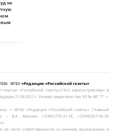
уд не
Верховный суд
Верховный суд
атную
запретил
Купленная пос
чном
приватизировать
развода маши
довым
здание кинотеатра
общей не счит
–2026 ФГБУ
«Редакция «Российской газеты»
т-портал «Российской газеты»(16+) зарегистрирован в
адзоре 21.06.2012 г. Номер свидетельства ЭЛ № ФС 77 —
ель — ФГБУ «Редакция «Российской газеты». Главный
р – В.А. Фронин +7(495)775-31-18, +7(499)257-56-50
ru
я не несет ответственности за мнения, высказанные в