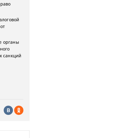
право
налоговой
от
е органы
ьного
ых санкций