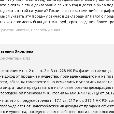
что в связи с этим декларацию за 2015 год я должна была под
то делать в этой ситуации? Грозит ли это какими-либо штрафа
смысл указать эту продажу сейчас в декларации? Налог с про
так как стоимость была до 1 млн руб., срок владения более тре
 участок
,
Ипотека
,
Налоговый вычет
Евгения Яковлева
Консультаций: 83
оложениям пп. 2 п. , п. 2 и 3 ст. 228 НК РФ физические лица,
е доход от продажи имущества, принадлежавшего им на пра
ости, обязаны самостоятельно исчислить и уплатить налог на
х лиц, а также представить в налоговые органы декларацию 
твержденной приказом ФНС России № ММВ-7-11/671@ от 24.12
 из этого предусмотрены п. 17.1 ст. 217 и ст. 217.1 НК РФ, со
свобождаются от налогообложения доходы от продажи объект
го имущества, находившегося в собственности налогоплател