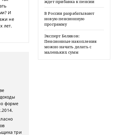
ждет прибавка к пенсии
ать
ми? И
В России разрабатывают
новую пенсионную
дажи не
программу
х лет.
Эксперт Беляков:
Пенсионные накопления
можно начать делать с
маленьких сумм
ве
 доходы
по форме
.2014.
гласно
ов
ьщика три