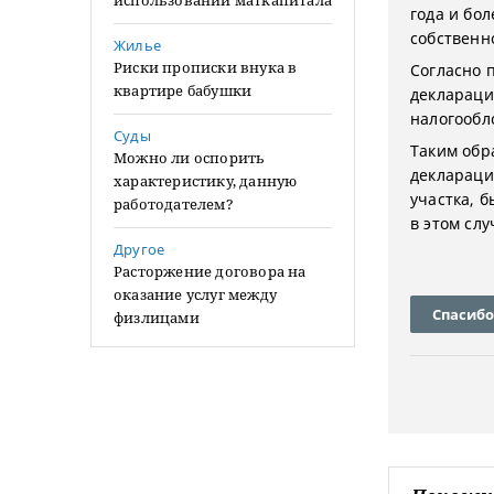
использовании маткапитала
года и бо
собственн
Жилье
Риски прописки внука в
Согласно 
квартире бабушки
деклараци
налогообло
Суды
Таким обр
Можно ли оспорить
деклараци
характеристику, данную
участка, 
работодателем?
в этом сл
Другое
Расторжение договора на
оказание услуг между
Спасибо
физлицами