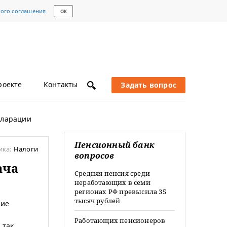
кого соглашения
ОК
роекте
Контакты
Задать вопрос
кларации
Пенсионный банк
ика:
Налоги
вопросов
ача
Средняя пенсия среди
неработающих в семи
регионах РФ превысила 35
тысяч рублей
ние
Работающих пенсионеров
 так