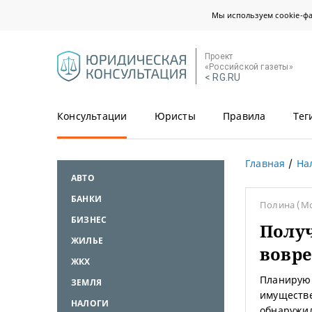
Мы используем cookie-ф
Проект
«Российской газеты»
< RG.RU
Консультации
Юристы
Правила
Тег
Главная
На
АВТО
БАНКИ
Полина
(Мо
БИЗНЕС
Получ
ЖИЛЬЕ
вовр
ЖКХ
Планирую 
ЗЕМЛЯ
имуществе
НАЛОГИ
обнаружил