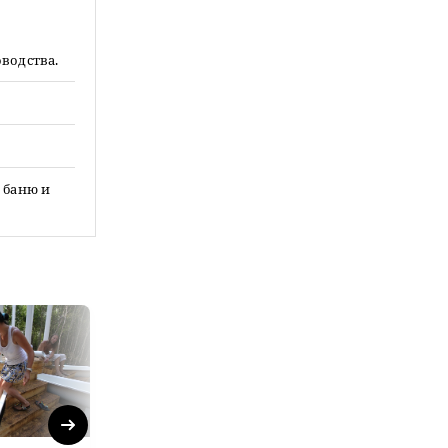
водства.
 баню и
Next