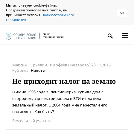
Мы используем cookie-файлы.
Продолжая пользоваться сайтом, вы
ОК
принимаете условия
Пользовательского
соглашения
Проект
«Российской газеты»
Максим Юрьевич Тимофеев
(Кемерово)
23.11.2016
Рубрика:
Налоги
Не приходит налог на землю
В июне 1998 года я, пенсионерка, купила дом с
огородом, зарегистрировала в БТИ и платила
земельный налог. С 2004 года мне перестали его
начислять. Как быть?
Земельный участок