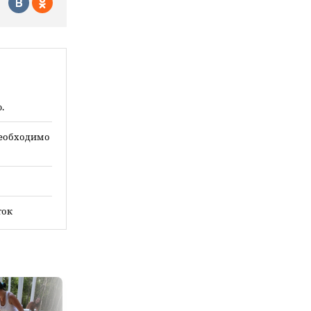
.
необходимо
ток