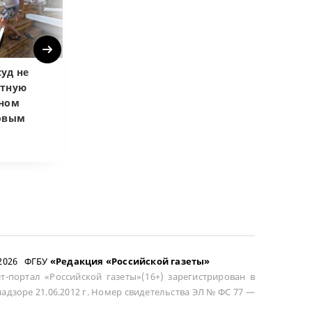
Next
уд не
Верховный суд
Верховный суд
атную
запретил
Купленная пос
чном
приватизировать
развода маши
довым
здание кинотеатра
общей не счит
–2026 ФГБУ
«Редакция «Российской газеты»
т-портал «Российской газеты»(16+) зарегистрирован в
адзоре 21.06.2012 г. Номер свидетельства ЭЛ № ФС 77 —