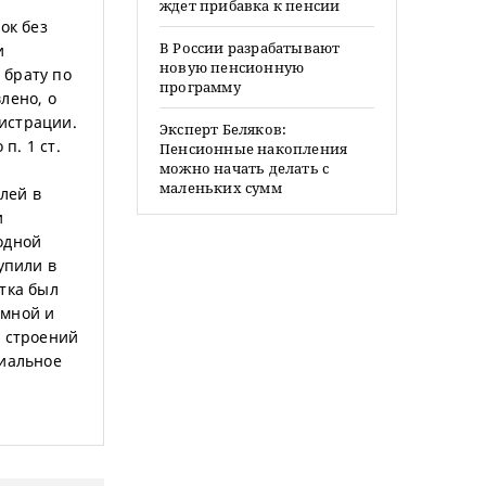
ждет прибавка к пенсии
ок без
В России разрабатывают
и
новую пенсионную
 брату по
программу
лено, о
истрации.
Эксперт Беляков:
п. 1 ст.
Пенсионные накопления
можно начать делать с
маленьких сумм
лей в
и
одной
упили в
тка был
 мной и
х строений
риальное