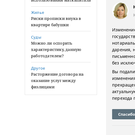
использовании маткапитала
Жилье
Риски прописки внука в
квартире бабушки
Изменение
государст
Суды
нотариаль
Можно ли оспорить
характеристику, данную
дарения, 
работодателем?
письменно
без исключ
Другое
Вы подали 
Расторжение договора на
изменения
оказание услуг между
прекращен
физлицами
актуальную
перехода 
Спасибо