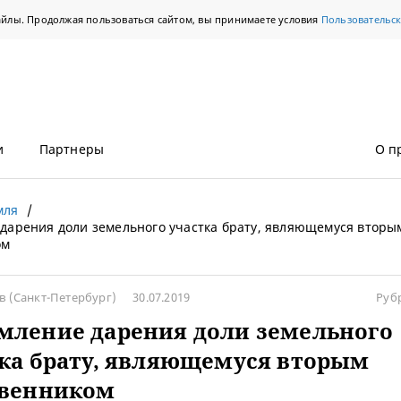
айлы. Продолжая пользоваться сайтом, вы принимаете условия
Пользовательс
и
Партнеры
О п
мля
дарения доли земельного участка брату, являющемуся вторы
ом
ов
(Санкт-Петербург)
30.07.2019
Руб
мление дарения доли земельного
ка брату, являющемуся вторым
твенником