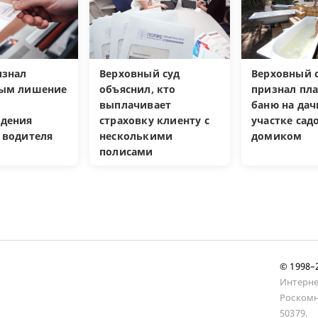
изнал
Верховный суд
Верховный с
ным лишение
объяснил, кто
признал пл
выплачивает
баню на да
дения
страховку клиенту с
участке са
 водителя
несколькими
домиком
полисами
© 1998
Интерне
Роскомн
50379.