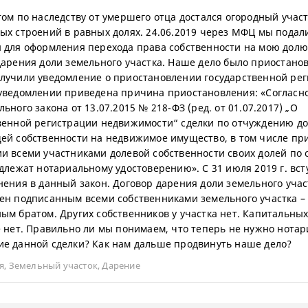
том по наследству от умершего отца достался огородный участ
ых строений в равных долях. 24.06.2019 через МФЦ мы подал
 для оформления перехода права собственности на мою долю
дарения доли земельного участка. Наше дело было приостанов
лучили уведомление о приостановлении государственной рег
уведомлении приведена причина приостановления: «Согласно 
ьного закона от 13.07.2015 № 218-ФЗ (ред. от 01.07.2017) „О
венной регистрации недвижимости“ сделки по отчуждению до
ей собственности на недвижимое имущество, в том числе пр
и всеми участниками долевой собственности своих долей по 
одлежат нотариальному удостоверению». С 31 июля 2019 г. вст
нения в данный закон. Договор дарения доли земельного учас
ен подписанным всеми собственниками земельного участка –
ым братом. Других собственников у участка нет. Капитальны
е нет. Правильно ли мы понимаем, что теперь не нужно нота
е данной сделки? Как нам дальше продвинуть наше дело?
я
,
Земельный участок
,
Дарение