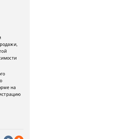
м
продажи,
той
жимости
ого
о
орме на
гистрацию