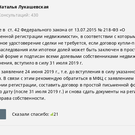
Наталья Лукашевская
Консультаций: 430
 в ст. 42 Федерального закона от 13.07.2015 № 218-ФЗ «О
венной регистрации недвижимости», в соответствии с которы
ное удостоверение сделки не требуется, если договор купли-
наследования или ипотеки долей может быть заключен в прос
й форме и подписан всеми долевыми собственниками недви
ения, вступило в силу 31 июля 2019 г.
заявление 24 июня 2019 г., т.е. до вступления в силу указанн
. В связи с этим рекомендую обратиться в МФЦ с заявлением 
ии регистрации, составить договор в простой письменной ф
 дату (после 31 июля 2019 г.) и снова сдать документы на ре
права собственности.
Сказали спасибо:
21