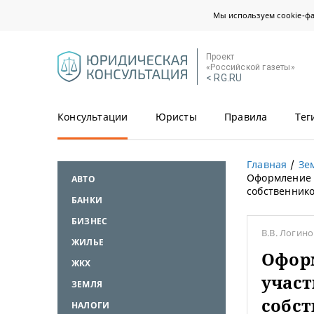
Мы используем cookie-ф
Проект
«Российской газеты»
< RG.RU
Консультации
Юристы
Правила
Тег
Главная
Зе
Оформление 
АВТО
собственник
БАНКИ
БИЗНЕС
В.В. Логин
ЖИЛЬЕ
Офор
ЖКХ
участ
ЗЕМЛЯ
собс
НАЛОГИ