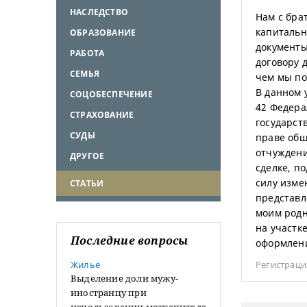
НАСЛЕДСТВО
Нам с бра
капитальн
ОБРАЗОВАНИЕ
документы
РАБОТА
договору 
СЕМЬЯ
чем мы по
В данном 
СОЦОБЕСПЕЧЕНИЕ
42 Федерал
СТРАХОВАНИЕ
государст
СУДЫ
праве общ
отчуждени
ДРУГОЕ
сделке, п
силу изме
СТАТЬИ
представл
моим родн
на участк
Последние вопросы
оформлени
Жилье
Регистраци
Выделение доли мужу-
иностранцу при