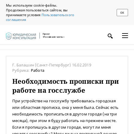
Мы используем cookie-файлы.
Продолжая пользоваться сайтом, вы
ОК
принимаете условия
Пользовательского
соглашения
Проект
«Российской газеты»
Г. Балашин
(Санкт-Петербург)
16.02.2019
Рубрика:
Работа
Необходимость прописки при
работе на госслужбе
При устройстве на госслужбу требовалась городская
или областная прописка, она у меня была. Сейчас есть
необходимость прописаться в другом городе (на три
месяца), при этом я буду работать на прежнем месте.
Если я пропишусь в другом городе, могут ли меня
уволят с госслужбы? Могу ли я на постоянной основе