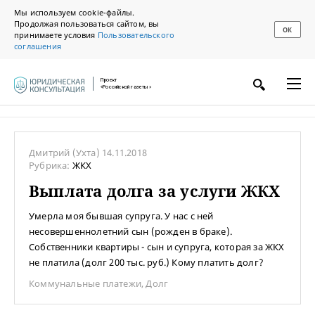
Мы используем cookie-файлы.
Продолжая пользоваться сайтом, вы
ОК
принимаете условия
Пользовательского
соглашения
Проект
«Российской газеты»
Дмитрий
(Ухта)
14.11.2018
Рубрика:
ЖКХ
Выплата долга за услуги ЖКХ
Умерла моя бывшая супруга. У нас с ней
несовершеннолетний сын (рожден в браке).
Собственники квартиры - сын и супруга, которая за ЖКХ
не платила (долг 200 тыс. руб.) Кому платить долг?
Коммунальные платежи
,
Долг