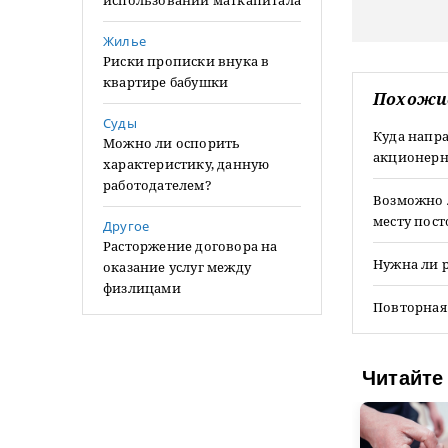
использовании маткапитала
Жилье
Риски прописки внука в
квартире бабушки
Похожи
Суды
Куда напр
Можно ли оспорить
акционерн
характеристику, данную
работодателем?
Возможно л
месту пос
Другое
Расторжение договора на
Нужна ли 
оказание услуг между
физлицами
Повторная
Читайте