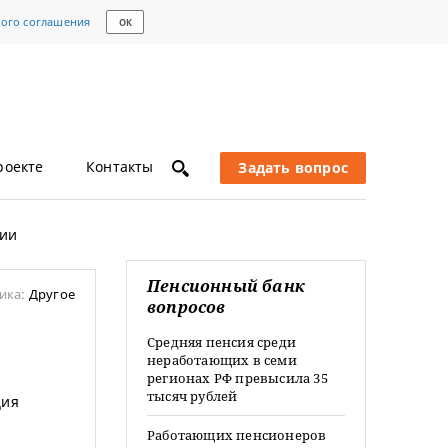
кого соглашения
ОК
роекте
Контакты
Задать вопрос
сии
Пенсионный банк
ика:
Другое
вопросов
Средняя пенсия среди
неработающих в семи
регионах РФ превысила 35
тысяч рублей
ция
Работающих пенсионеров