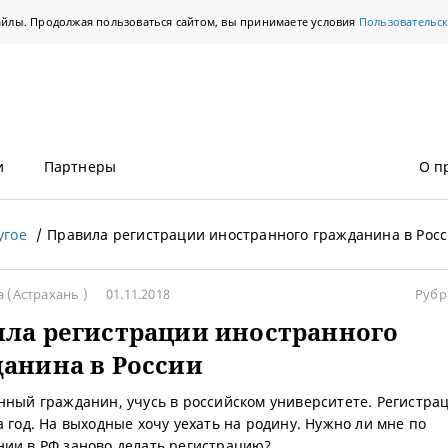
айлы. Продолжая пользоваться сайтом, вы принимаете условия
Пользовательс
и
Партнеры
О п
угое
Правила регистрации иностранного гражданина в Рос
а
(Астрахань )
01.11.2018
Рубр
ла регистрации иностранного
анина в России
нный гражданин, учусь в российском университете. Регистра
а год. На выходные хочу уехать на родину. Нужно ли мне по
ии в РФ заново делать регистрацию?