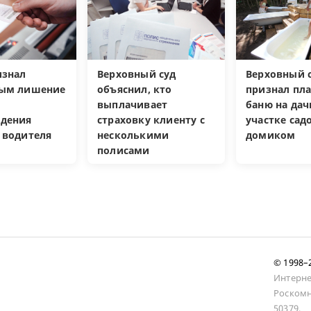
изнал
Верховный суд
Верховный с
ным лишение
объяснил, кто
признал пл
выплачивает
баню на да
дения
страховку клиенту с
участке са
 водителя
несколькими
домиком
полисами
© 1998
Интерне
Роскомн
50379.