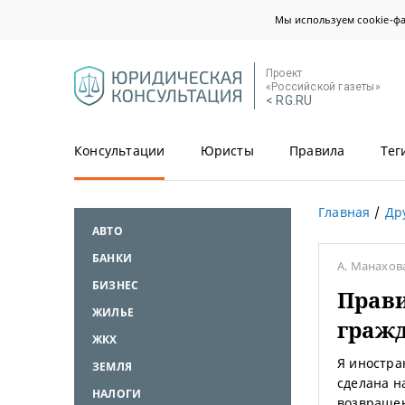
Мы используем cookie-ф
Проект
«Российской газеты»
< RG.RU
Консультации
Юристы
Правила
Тег
Главная
Др
АВТО
БАНКИ
А. Манахов
БИЗНЕС
Прави
ЖИЛЬЕ
гражд
ЖКХ
Я иностра
ЗЕМЛЯ
сделана н
НАЛОГИ
возвращен