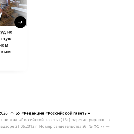
Next
уд не
Верховный суд
Верховный суд
атную
запретил
Купленная пос
чном
приватизировать
развода маши
довым
здание кинотеатра
общей не счит
–2026 ФГБУ
«Редакция «Российской газеты»
т-портал «Российской газеты»(16+) зарегистрирован в
адзоре 21.06.2012 г. Номер свидетельства ЭЛ № ФС 77 —