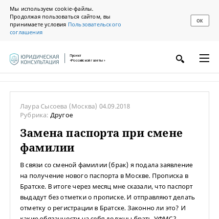
Мы используем cookie-файлы.
Продолжая пользоваться сайтом, вы
ОК
принимаете условия
Пользовательского
соглашения
Проект
«Российской газеты»
Лаура Сысоева
(Москва)
04.09.2018
Рубрика:
Другое
Замена паспорта при смене
фамилии
В связи со сменой фамилии (брак) я подала заявление
на получение нового паспорта в Москве. Прописка в
Братске. В итоге через месяц мне сказали, что паспорт
выдадут без отметки о прописке. И отправляют делать
отметку о регистрации в Братске. Законно ли это? И
какие обязанности на себя должны брать УФМС?