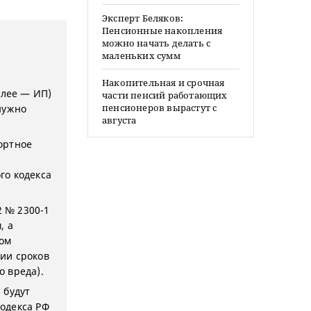
Эксперт Беляков:
Пенсионные накопления
можно начать делать с
маленьких сумм
Накопительная и срочная
лее — ИП)
части пенсий работающих
пенсионеров вырастут с
нужно
августа
ортное
го кодекса
2 № 2300-1
, а
ном
ии сроков
 вреда).
 будут
одекса РФ