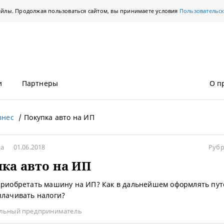
айлы. Продолжая пользоваться сайтом, вы принимаете условия
Пользовательс
и
Партнеры
О п
знес
Покупка авто на ИП
на
01.06.2018
Рубр
ка авто на ИП
приобретать машину на ИП? Как в дальнейшем оформлять пу
плачивать налоги?
льный предприниматель