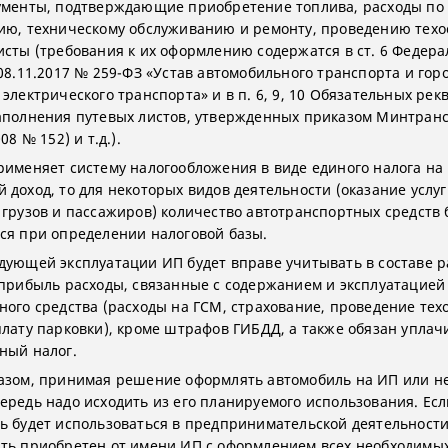
ументы, подтверждающие приобретение топлива, расходы по
ию, техническому обслуживанию и ремонту, проведению техо
исты (требования к их оформлению содержатся в ст. 6 Федера
 08.11.2017 № 259-ФЗ «Устав автомобильного транспорта и гор
электрического транспорта» и в п. 6, 9, 10 Обязательных рек
аполнения путевых листов, утвержденных приказом Минтранс
08 № 152) и т.д.).
рименяет систему налогообложения в виде единого налога на
 доход, то для некоторых видов деятельности (оказание услуг
 грузов и пассажиров) количество автотранспортных средств 
ся при определении налоговой базы.
дующей эксплуатации ИП будет вправе учитывать в составе р
 прибыль расходы, связанные с содержанием и эксплуатацией
ного средства (расходы на ГСМ, страхование, проведение тех
плату парковки), кроме штрафов ГИБДД, а также обязан уплач
ный налог.
азом, принимая решение оформлять автомобиль на ИП или не
ередь надо исходить из его планируемого использования. Есл
ь будет использоваться в предпринимательской деятельности
ть приобретен от имени ИП с оформлением всех необходимы