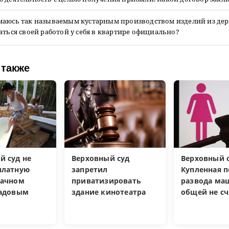
маюсь так называемым кустарным производством изделий из дер
аться своей работой у себя в квартире официально?
 также
й суд не
Верховный суд
Верховный с
платную
запретил
Купленная п
дачном
приватизировать
развода ма
садовым
здание кинотеатра
общей не сч