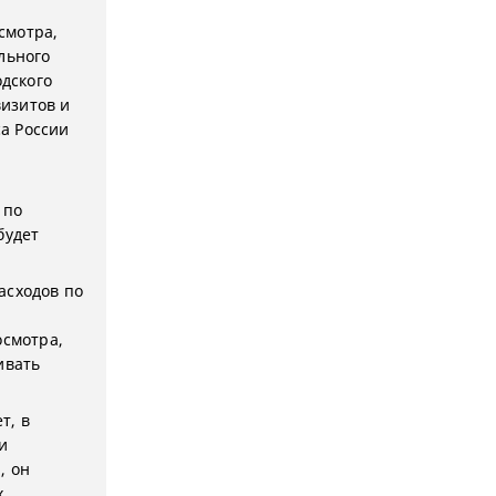
смотра,
льного
одского
визитов и
а России
 по
будет
асходов по
осмотра,
ивать
т, в
и
, он
х