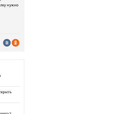
елку нужно
и
ткрыть
ючить?