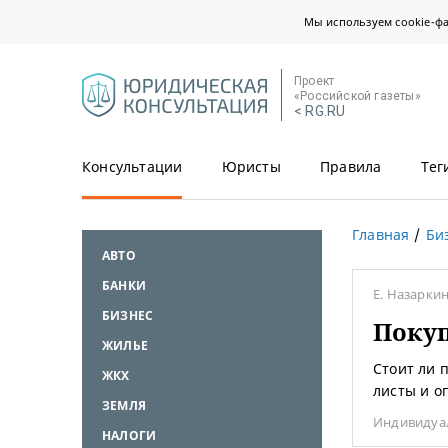
Мы используем cookie-ф
Проект
«Российской газеты»
< RG.RU
Консультации
Юристы
Правила
Тег
Главная
Би
АВТО
БАНКИ
Е. Назарки
БИЗНЕС
Покуп
ЖИЛЬЕ
Стоит ли 
ЖКХ
листы и о
ЗЕМЛЯ
Индивидуа
НАЛОГИ