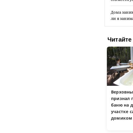
Дома зани
ли я заним
Читайте
Верховны
признал 
баню на 
участке 
домиком