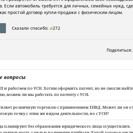
в. Если автомобиль требуется для личных, семейных нужд, сд
как простой договор купли-продажи с физическим лицом.
Сказали спасибо:
272
Поделиться:
е вопросы
 и работаем по УСН. Хотим оформить патент, но не смогли найт
ю, можем ли мы работать по патенту с УСН.
твляет розничную торговлю с применением ЕНВД. Может ли он о
говую точку с этим же видом деятельности, но с УСН?
ца планируют без образования юридического лица осуществлять
ю деятельность с целью получения прибыли. Какой договор закл