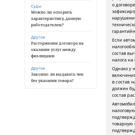
о договор
Суды
зафиксиро
Можно ли оспорить
нарушении
характеристику, данную
техническ
работодателем?
гарантийны
Другое
Если авто
Расторжение договора на
налогообл
оказание услуг между
состав вы
физлицами
налога на
Другое
Однако у 
Законно ли выдавать чек
включения
без указания товара?
в состав 
должен бу
состав рас
Автомобил
налоговую
подтвержд
товарную 
подтвержд