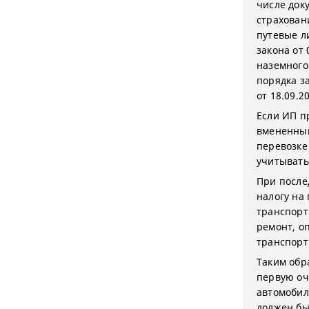
числе док
страхован
путевые л
закона от
наземного 
порядка з
от 18.09.20
Если ИП п
вмененный
перевозке
учитывать
При после
налогу на
транспорт
ремонт, о
транспорт
Таким обр
первую оч
автомобил
должен бы