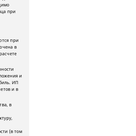
димо
вца при
ются при
лючена в
 расчете
рности
бложения и
биль. ИП
етов и в
тва, в
ктуру,
сти (в том