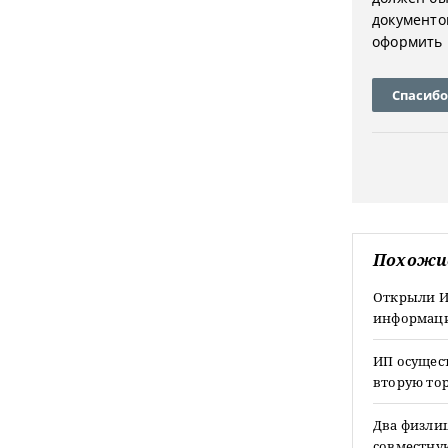
документо
оформить 
Спасибо
Похожи
Открыли ИП
информаци
ИП осущес
вторую тор
Два физли
совместну