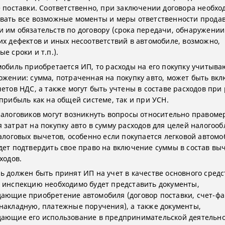
е поставки. Соответственно, при заключении договора необхо
вать все возможные моменты и меры ответственности прода
 им обязательств по договору (срока передачи, обнаружении
их дефектов и иных несоответствий в автомобиле, возможно,
е сроки и т.п.).
мобиль приобретается ИП, то расходы на его покупку учитыва
ожении: сумма, потраченная на покупку авто, может быть вк
четов НДС, а также могут быть учтены в составе расходов при
 прибыль как на общей системе, так и при УСН.
налоговиков могут возникнуть вопросы относительно правоме
 затрат на покупку авто в сумму расходов для целей налогоо
налоговых вычетов, особенно если покупается легковой автомо
дет подтвердить свое право на включение суммы в состав выч
ходов.
ь должен быть принят ИП на учет в качестве основного средс
 инспекцию необходимо будет представить документы,
ающие приобретение автомобиля (договор поставки, счет-фа
накладную, платежные поручения), а также документы,
ающие его использование в предпринимательской деятельно