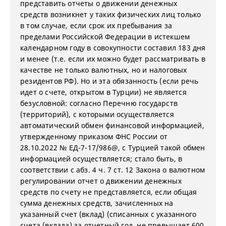
представить отчеты о движении денежных
средств возникнет у таких физических лиц только
в том случае, если срок их пребывания за
пределами Российской Федерации в истекшем
календарном году в совокупности составил 183 дня
и менее (т.е. если их можно будет рассматривать в
качестве не только валютных, но и налоговых
резидентов РФ). Но и эта обязанность (если речь
идет о счете, открытом в Турции) не является
безусловной: согласно Перечню государств
(территорий), с которыми осуществляется
автоматический обмен финансовой информацией,
утвержденному приказом ФНС России от
28.10.2022 № ЕД-7-17/986@, с Турцией такой обмен
информацией осуществляется; стало быть, в
соответствии с абз. 4 ч. 7 ст. 12 Закона о валютном
регулировании отчет о движении денежных
средств по счету не представляется, если общая
сумма денежных средств, зачисленных на
указанный счет (вклад) (списанных с указанного
счета (вклада) за отчетный год, не превышает 600