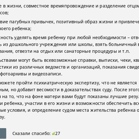
е в жизни, совместное времяпровождение и разделение отцо
сов;
твие пагубных привычек, позитивный образ жизни и привлеч
воего ребенка;
ность уделять время ребенку при любой необходимости – отв
ь из дошкольного учреждения или школы, взять больничный 
вания, отвезти на отдых или санаторные процедуры и т.п.
ьствами могут быть всевозможные справки, выписки, чеки, к
стики из различных ведомств и организаций, показания свид
фотоархивы и видеозаписи.
можете пройти психиатрическую экспертизу, что не является
ным, но добавит весомости в доказательствах суду. После это
я на то, что на фоне матери вами будут показаны лучшие резу
и ребенка, участии в его жизни и возможности обеспечить вс
ые условия, и определение судом места жительства ребенка 
зу.
Сказали спасибо:
27