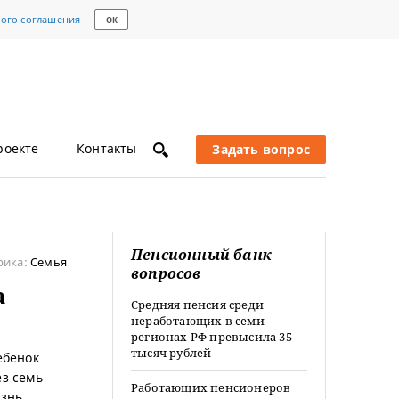
кого соглашения
ОК
роекте
Контакты
Задать вопрос
Пенсионный банк
рика:
Семья
вопросов
а
Средняя пенсия среди
неработающих в семи
регионах РФ превысила 35
тысяч рублей
ебенок
ез семь
Работающих пенсионеров
знь,