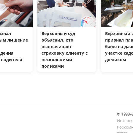
изнал
Верховный суд
Верховный с
ным лишение
объяснил, кто
признал пл
выплачивает
баню на да
дения
страховку клиенту с
участке са
 водителя
несколькими
домиком
полисами
© 1998
Интерне
Роскомн