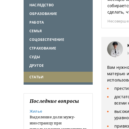
НАСЛЕДСТВО
собираетс
сделать, 
ОБРАЗОВАНИЕ
Несоверше
РАБОТА
СЕМЬЯ
СОЦОБЕСПЕЧЕНИЕ
СТРАХОВАНИЕ
СУДЫ
ДРУГОЕ
Вам нужно 
матерью и
СТАТЬИ
использова
прести
достат
Последние вопросы
всеми 
Жилье
высоки
Выделение доли мужу-
уравно
иностранцу при
привяз