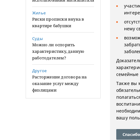
использовании маткапитала
участи
интере
Жилье
Риски прописки внука в
отсутс
квартире бабушки
нему с
возмож
Суды
забрат
Можно ли оспорить
характеристику, данную
заболе
работодателем?
Доказател
характери
Другое
семейные 
Расторжение договора на
Также вы 
оказание услуг между
физлицами
обязатель
полагатьс
воспитани
необходим
вашу поль
Спасибо