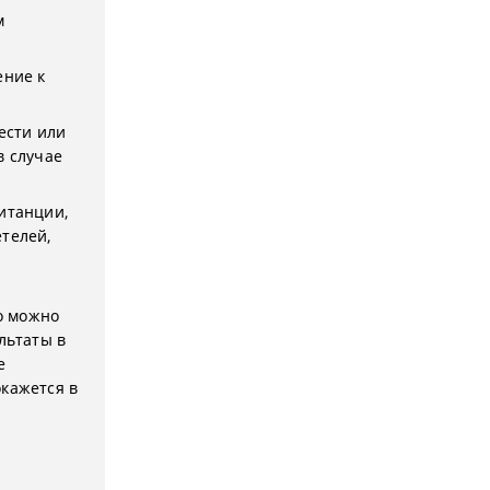
м
ение к
ести или
в случае
витанции,
етелей,
го можно
льтаты в
е
окажется в