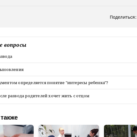
Поделиться:
е вопросы
азвода
усыновления
ументом определяется понятие "интересы ребенка"?
сле развода родителей хочет жить с отцом
 также