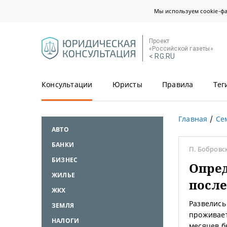
Мы используем cookie-ф
Проект
«Российской газеты»
< RG.RU
Консультации
Юристы
Правила
Тег
Главная
Се
АВТО
БАНКИ
П. Бобров
БИЗНЕС
Опред
ЖИЛЬЕ
после
ЖКХ
Развелись
ЗЕМЛЯ
проживает
НАЛОГИ
месяцев б