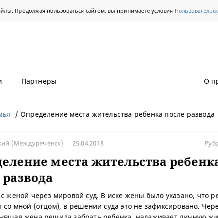
айлы. Продолжая пользоваться сайтом, вы принимаете условия
Пользовательс
и
Партнеры
О п
мья
Определение места жительства ребенка после развода
ский
(Междуреченск)
25.04.2018
Руб
еление места жительства ребенк
 развода
 с женой через мировой суд. В иске жены было указано, что р
 со мной (отцом), в решении суда это не зафиксировано. Чер
ывшая жена решила забрать ребенка, налаживает личную жи