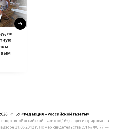
Next
уд не
Верховный суд
Верховный суд
атную
запретил
Купленная пос
чном
приватизировать
развода маши
довым
здание кинотеатра
общей не счит
–2026 ФГБУ
«Редакция «Российской газеты»
т-портал «Российской газеты»(16+) зарегистрирован в
адзоре 21.06.2012 г. Номер свидетельства ЭЛ № ФС 77 —