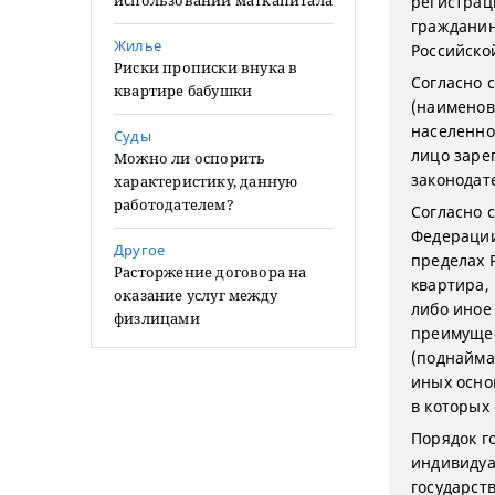
использовании маткапитала
регистрац
гражданин
Жилье
Российско
Риски прописки внука в
Согласно с
квартире бабушки
(наименов
населенно
Суды
лицо заре
Можно ли оспорить
законодат
характеристику, данную
работодателем?
Согласно с
Федерации
Другое
пределах 
Расторжение договора на
квартира,
оказание услуг между
либо иное
физлицами
преимущес
(поднайма
иных осно
в которых
Порядок г
индивидуа
государст