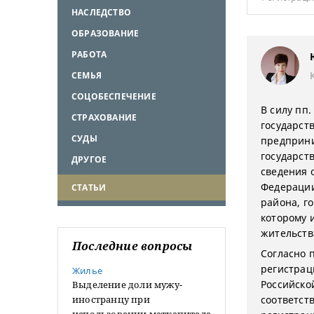
НАСЛЕДСТВО
ОБРАЗОВАНИЕ
РАБОТА
СЕМЬЯ
СОЦОБЕСПЕЧЕНИЕ
В силу пп.
СТРАХОВАНИЕ
государст
СУДЫ
предприни
государст
ДРУГОЕ
сведения 
Федерации
СТАТЬИ
района, го
которому 
жительств
Последние вопросы
Согласно п
регистрац
Жилье
Российской
Выделение доли мужу-
иностранцу при
соответст