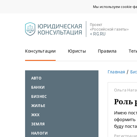
Мы используем cookie-ф
Проект
«Российской газеты»
< RG.RU
Консультации
Юристы
Правила
Тег
Главная
Би
АВТО
БАНКИ
Ольга Наг
БИЗНЕС
Роль 
ЖИЛЬЕ
Имею пост
ЖКХ
оформить 
ЗЕМЛЯ
буду пост
НАЛОГИ
Регистраци