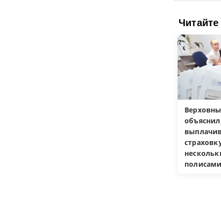
Читайте
Верховны
объяснил
выплачив
страховку
несколь
полисам