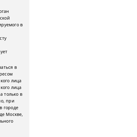
рган
ской
ируемого в
сту
вует
ваться в
дресом
акого лица
акого лица
а только в
но, при
в городе
де Москве,
льного