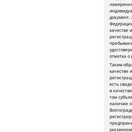
намеренно
индивидуа
документ,
Федерации
качестве 
регистрац
пребывани
удостовер
отметка о
Таким обр
качестве 
регистрац
есть свид
в качеств
том субъе
наличии о
Волгоград
регистрир
предприни
указанном