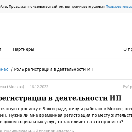
айлы. Продолжая пользоваться сайтом, вы принимаете условия
Пользовательс
и
Партнеры
О п
знес
Роль регистрации в деятельности ИП
аева
(Москва)
16.12.2022
Рубр
регистрации в деятельности ИП
оянную прописку в Волгограде, живу и работаю в Москве, хо
ИП. Нужна ли мне временная регистрация по месту жительств
авщиком социальных услуг, то как влияет на это прописка?
я
,
Индивидуальный предприниматель