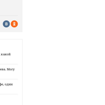
, какой
ева. Могу
фе, один