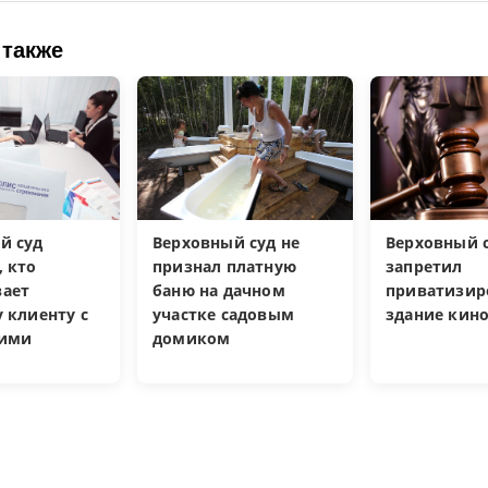
 также
й суд
Верховный суд не
Верховный 
, кто
признал платную
запретил
ает
баню на дачном
приватизир
 клиенту с
участке садовым
здание кин
кими
домиком
и