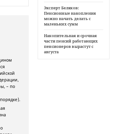
Эксперт Беляков:
Пенсионные накопления
можно начать делать с
маленьких сумм
Накопительная и срочная
части пенсий работающих
пенсионеров вырастут с
августа
едином
ся
сийской
дерации,
ы, – по
порядке).
ная
ина
 о