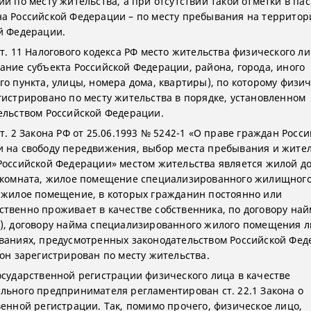
ии по месту жительства, а при отсутствии такой отметки в па
а Российской Федерации – по месту пребывания на территор
й Федерации.
т. 11 Налогового кодекса РФ место жительства физического ли
ание субъекта Российской Федерации, района, города, иного
го пункта, улицы, номера дома, квартиры), по которому физи
гистрировано по месту жительства в порядке, установленном
ельством Российской Федерации.
т. 2 Закона РФ от 25.06.1993 № 5242-1 «О праве граждан Росс
 на свободу передвижения, выбор места пребывания и жител
Российской Федерации» местом жительства является жилой до
 комната, жилое помещение специализированного жилищног
 жилое помещение, в которых гражданин постоянно или
твенно проживает в качестве собственника, по договору най
), договору найма специализированного жилого помещения л
ваниях, предусмотренных законодательством Российской Фед
 он зарегистрирован по месту жительства.
осударственной регистрации физического лица в качестве
льного предпринимателя регламентирован ст. 22.1 Закона о
венной регистрации. Так, помимо прочего, физическое лицо,