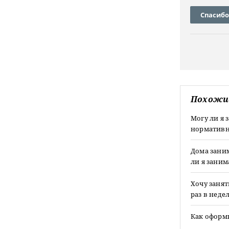
Спасибо
Похожи
Могу ли я 
нормативн
Дома зани
ли я заним
Хочу занят
раз в неде
Как оформ