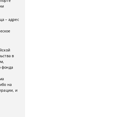
спорте
ии
ца – адрес
ческое
ийской
ьства в
м,
о фонда
ма
ибо на
ерации, и