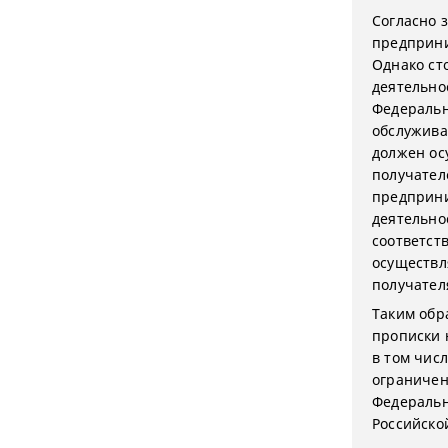
Согласно 
предприни
Однако ст
деятельнос
Федеральн
обслужива
должен ос
получател
предприни
деятельно
соответст
осуществл
получател
Таким обр
прописки 
в том чис
ограничени
Федеральн
Российско