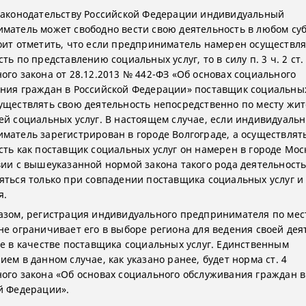
законодательству Российской Федерации индивидуальный
матель может свободно вести свою деятельность в любом суб
оит отметить, что если предприниматель намерен осуществля
ть по представлению социальных услуг, то в силу п. 3 ч. 2 ст.
ого закона от 28.12.2013 № 442-ФЗ «Об основах социального
ния граждан в Российской Федерации» поставщик социальных
уществлять свою деятельность непосредственно по месту жит
ей социальных услуг. В настоящем случае, если индивидуаль
матель зарегистрирован в городе Волгограде, а осуществлят
сть как поставщик социальных услуг он намерен в городе Моск
вии с вышеуказанной нормой закона такого рода деятельност
яться только при совпадении поставщика социальных услуг и
я.
азом, регистрация индивидуального предпринимателя по мес
не ограничивает его в выборе региона для ведения своей дея
ле в качестве поставщика социальных услуг. Единственным
ем в данном случае, как указано ранее, будет норма ст. 4
ого закона «Об основах социального обслуживания граждан в
й Федерации».