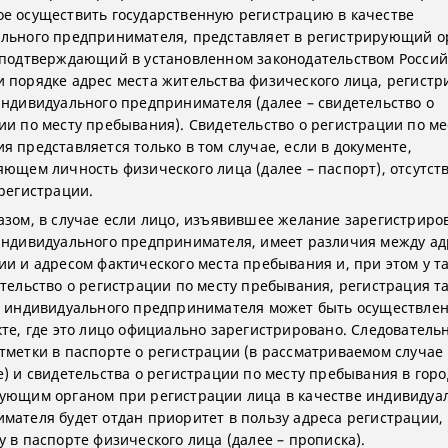
е осуществить государственную регистрацию в качестве
льного предпринимателя, представляет в регистрирующий о
 подтверждающий в установленном законодательством Россий
 порядке адрес места жительства физического лица, регистр
индивидуального предпринимателя (далее – свидетельство о
ии по месту пребывания). Свидетельство о регистрации по ме
я представляется только в том случае, если в документе,
яющем личность физического лица (далее – паспорт), отсутст
 регистрации.
азом, в случае если лицо, изъявившее желание зарегистриро
индивидуального предпринимателя, имеет различия между а
ии и адресом фактического места пребывания и, при этом у т
етельство о регистрации по месту пребывания, регистрация т
е индивидуального предпринимателя может быть осуществлен
кте, где это лицо официально зарегистрировано. Следователь
тметки в паспорте о регистрации (в рассматриваемом случае 
е) и свидетельства о регистрации по месту пребывания в горо
ующим органом при регистрации лица в качестве индивидуа
мателя будет отдан приоритет в пользу адреса регистрации,
у в паспорте физического лица (далее – прописка).