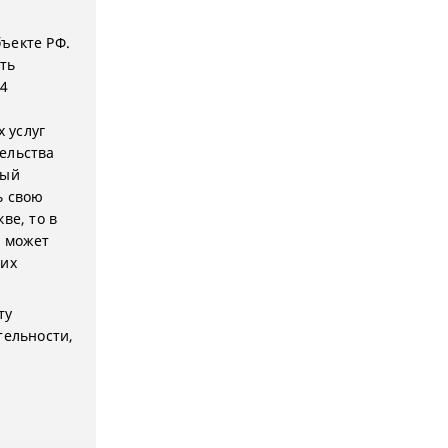
ъекте РФ.
ть
 4
 услуг
ельства
ный
ь свою
ве, то в
ь может
 их
ту
тельности,