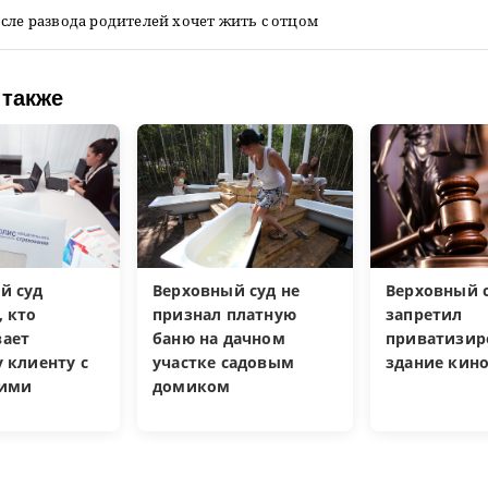
сле развода родителей хочет жить с отцом
 также
й суд
Верховный суд не
Верховный 
, кто
признал платную
запретил
ает
баню на дачном
приватизир
 клиенту с
участке садовым
здание кин
кими
домиком
и