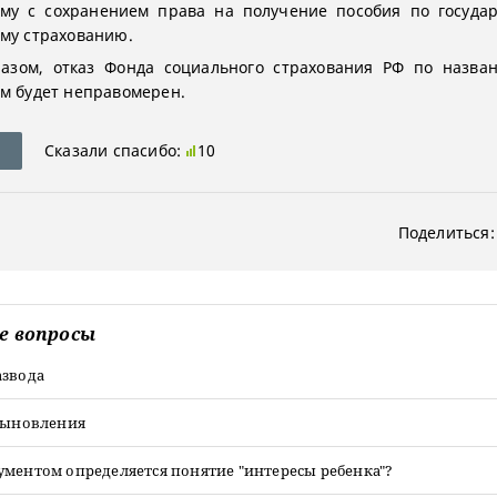
му с сохранением права на получение пособия по госуда
му страхованию.
разом, отказ Фонда социального страхования РФ по назва
м будет неправомерен.
Сказали спасибо:
10
Поделиться:
е вопросы
азвода
усыновления
ументом определяется понятие "интересы ребенка"?