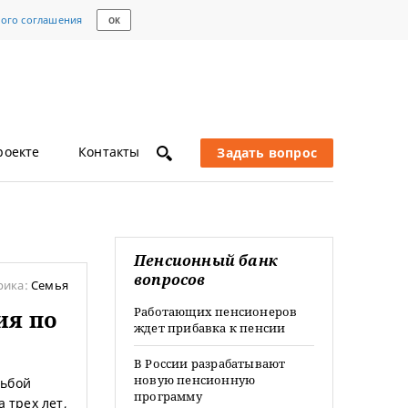
кого соглашения
ОК
роекте
Контакты
Задать вопрос
Пенсионный банк
вопросов
рика:
Семья
Работающих пенсионеров
ия по
ждет прибавка к пенсии
В России разрабатывают
новую пенсионную
сьбой
программу
 трех лет,