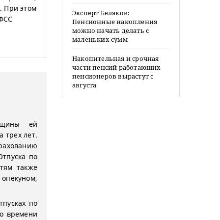
. При этом
Эксперт Беляков:
 ФСС
Пенсионные накопления
можно начать делать с
маленьких сумм
Накопительная и срочная
части пенсий работающих
пенсионеров вырастут с
августа
нщины ей
а трех лет.
трахованию
Отпуска по
тям также
опекуном,
тпусках по
го времени