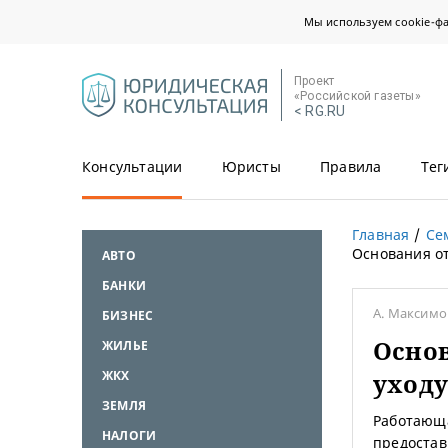
Мы используем cookie-ф
Проект
«Российской газеты»
< RG.RU
Консультации
Юристы
Правила
Тег
Главная
Се
Основания от
АВТО
БАНКИ
А. Максим
БИЗНЕС
Основ
ЖИЛЬЕ
ЖКХ
уходу
ЗЕМЛЯ
Работающа
НАЛОГИ
предостав