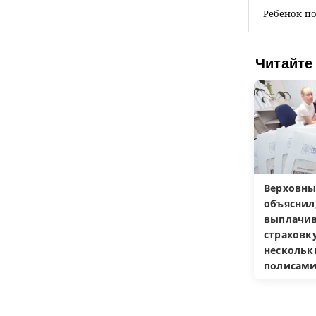
Ребенок по
Читайте
Верховны
объяснил
выплачив
страховку
несколь
полисам