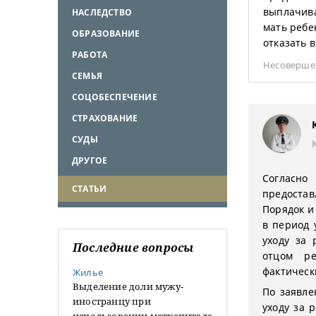
выплачива
НАСЛЕДСТВО
мать ребе
ОБРАЗОВАНИЕ
отказать 
РАБОТА
Несоверше
СЕМЬЯ
СОЦОБЕСПЕЧЕНИЕ
СТРАХОВАНИЕ
СУДЫ
ДРУГОЕ
Согласн
СТАТЬИ
предоставл
Порядок и
в период 
уходу за
Последние вопросы
отцом ре
фактическ
Жилье
Выделение доли мужу-
По заявле
иностранцу при
уходу за 