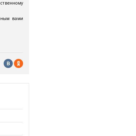
рственному
нным вами