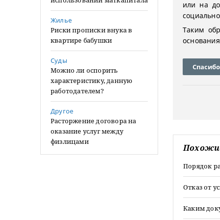
использовании маткапитала
или на до
социально
Жилье
Таким об
Риски прописки внука в
квартире бабушки
основания
Суды
Спасибо
Можно ли оспорить
характеристику, данную
работодателем?
Другое
Расторжение договора на
оказание услуг между
физлицами
Похожи
Порядок р
Отказ от 
Каким док