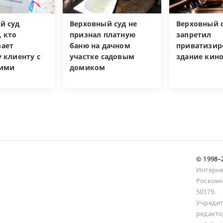
й суд
Верховный суд не
Верховный 
, кто
признал платную
запретил
ает
баню на дачном
приватизир
 клиенту с
участке садовым
здание кин
кими
домиком
и
© 1998
Интерне
Роскомн
50379.
Учредит
редакто