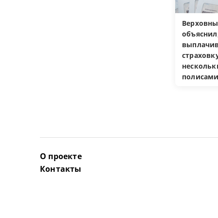
Верховны
объяснил
выплачив
страховку
несколь
полисам
О проекте
Контакты