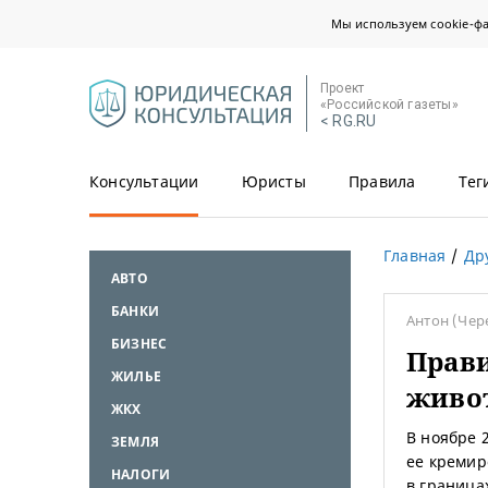
Мы используем cookie-ф
Проект
«Российской газеты»
< RG.RU
Консультации
Юристы
Правила
Тег
Главная
Др
АВТО
БАНКИ
Антон
(Чер
БИЗНЕС
Прав
ЖИЛЬЕ
живо
ЖКХ
В ноябре 2
ЗЕМЛЯ
ее кремиро
НАЛОГИ
в граница