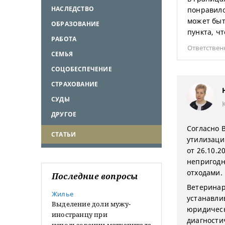
НАСЛЕДСТВО
понравило
может быт
ОБРАЗОВАНИЕ
пункта, чт
РАБОТА
Ответствен
СЕМЬЯ
СОЦОБЕСПЕЧЕНИЕ
СТРАХОВАНИЕ
СУДЫ
ДРУГОЕ
Согласно 
СТАТЬИ
утилизаци
от 26.10.
непригодн
отходами.
Последние вопросы
Ветеринар
Жилье
устанавли
Выделение доли мужу-
юридическ
иностранцу при
диагности