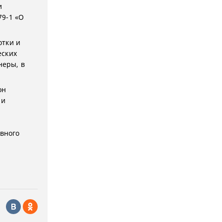
и
79-1 «О
отки и
еских
неры, в
он
 и
ивного