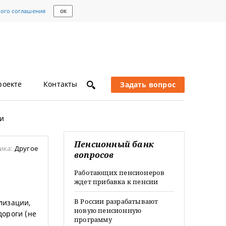
кого соглашения
ОК
роекте
Контакты
Задать вопрос
ти
Пенсионный банк
ика:
Другое
вопросов
Работающих пенсионеров
ждет прибавка к пенсии
В России разрабатывают
илизации,
новую пенсионную
дороги (не
программу