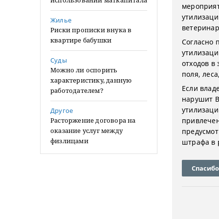
использовании маткапитала
мероприят
утилизации
Жилье
ветеринар
Риски прописки внука в
квартире бабушки
Согласно 
утилизаци
Суды
отходов в
Можно ли оспорить
поля, леса
характеристику, данную
Если владе
работодателем?
нарушит В
утилизаци
Другое
Расторжение договора на
привлечен
оказание услуг между
предусмот
физлицами
штрафа в р
Спасибо