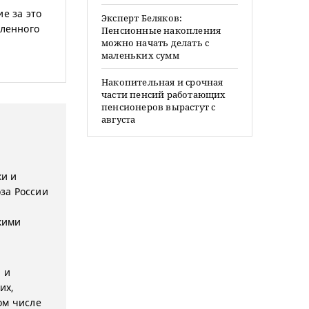
е за это
Эксперт Беляков:
еленного
Пенсионные накопления
можно начать делать с
маленьких сумм
Накопительная и срочная
части пенсий работающих
пенсионеров вырастут с
августа
и и
за России
кими
 и
их,
ом числе