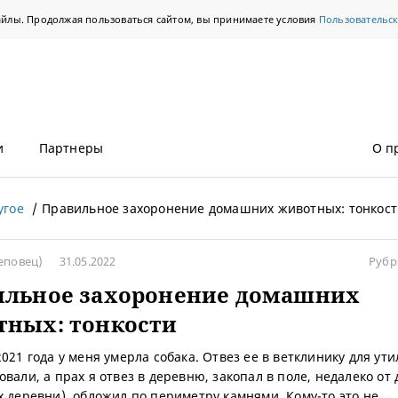
айлы. Продолжая пользоваться сайтом, вы принимаете условия
Пользовательс
и
Партнеры
О п
угое
Правильное захоронение домашних животных: тонкос
еповец)
31.05.2022
Рубр
ильное захоронение домашних
тных: тонкости
021 года у меня умерла собака. Отвез ее в ветклинику для ут
вали, а прах я отвез в деревню, закопал в поле, недалеко от 
х деревни), обложил по периметру камнями. Кому-то это не