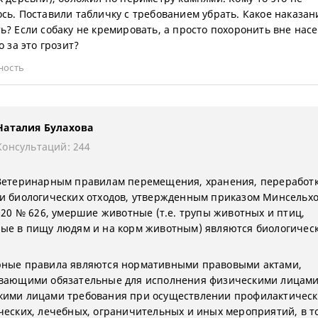
сь. Поставили табличку с требованием убрать. Какое наказани
ь? Если собаку не кремировать, а просто похоронить вне нас
о за это грозит?
ность
Наталия Булахова
Консультаций: 244
Ветеринарным правилам перемещения, хранения, переработк
и биологических отходов, утвержденным приказом Минсельхо
2020 № 626, умершие животные (т.е. трупы животных и птиц,
ые в пищу людям и на корм животным) являются биологичес
ные правила являются нормативными правовыми актами,
вающими обязательные для исполнения физическими лицами
ими лицами требования при осуществлении профилактическ
ческих, лечебных, ограничительных и иных мероприятий, в т