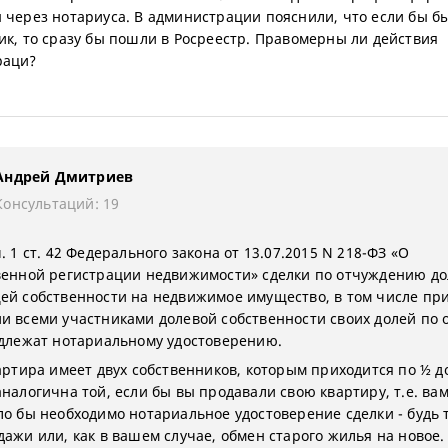
 через нотариуса. В администрации пояснили, что если бы б
ик, то сразу бы пошли в Росреестр. Правомерны ли действия
раци?
Андрей Дмитриев
Консультаций: 19
. 1 ст. 42 Федерального закона от 13.07.2015 N 218-ФЗ «О
венной регистрации недвижимости» сделки по отчуждению до
ей собственности на недвижимое имущество, в том числе пр
и всеми участниками долевой собственности своих долей по 
одлежат нотариальному удостоверению.
артира имеет двух собственников, которым приходится по ½ до
аналогична той, если бы вы продавали свою квартиру, т.е. ва
ло бы необходимо нотариальное удостоверение сделки - будь 
дажи или, как в вашем случае, обмен старого жилья на новое.