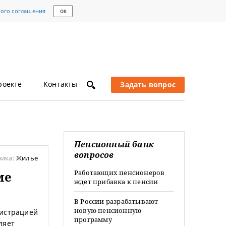
кого соглашения
ОК
роекте
Контакты
Задать вопрос
Пенсионный банк
вопросов
рика:
Жилье
Работающих пенсионеров
ме
ждет прибавка к пенсии
В России разрабатывают
новую пенсионную
нистрацией
программу
ляет