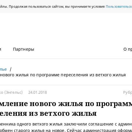
айлы. Продолжая пользоваться сайтом, вы принимаете условия
Пользовательс
и
Партнеры
О п
лье
нового жилья по программе переселения из ветхого жилья
ко
(Энгельс)
24.01.2018
Руб
мление нового жилья по програм
еления из ветхого жилья
венника одного ветхого жилья заключили соглашение с адми
 обмен старого жилья на новое. Сейчас администрация оформ