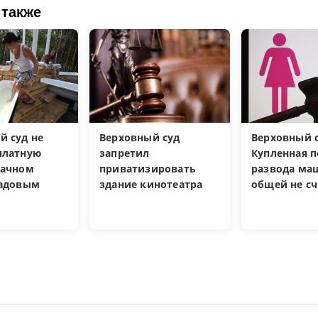
 также
й суд не
Верховный суд
Верховный с
платную
запретил
Купленная п
дачном
приватизировать
развода ма
садовым
здание кинотеатра
общей не сч