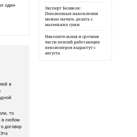
ыл один
Эксперт Беляков:
Пенсионные накопления
можно начать делать с
маленьких сумм
Накопительная и срочная
части пенсий работающих
пенсионеров вырастут с
августа
лей в
и
одной
ли, то
м в любом
то договор
 Эта