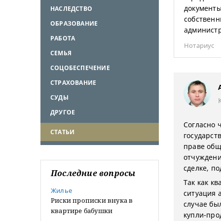
документы
НАСЛЕДСТВО
собственн
ОБРАЗОВАНИЕ
админист
РАБОТА
Нотариус
СЕМЬЯ
СОЦОБЕСПЕЧЕНИЕ
СТРАХОВАНИЕ
СУДЫ
ДРУГОЕ
Согласно ч
СТАТЬИ
государст
праве общ
отчуждени
сделке, п
Последние вопросы
Так как кв
Жилье
ситуация 
Риски прописки внука в
случае бы
квартире бабушки
купли-про