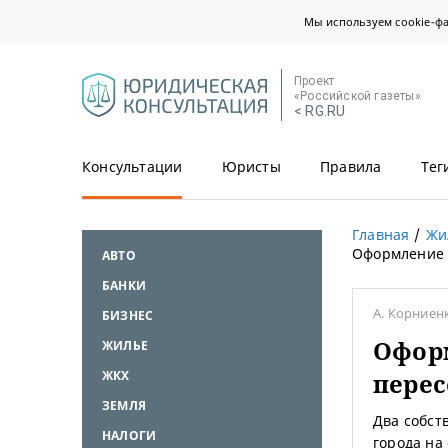
Мы используем cookie-ф
Проект
«Российской газеты»
< RG.RU
Консультации
Юристы
Правила
Тег
Главная
Жи
Оформление 
АВТО
БАНКИ
А. Корниен
БИЗНЕС
Офор
ЖИЛЬЕ
ЖКХ
перес
ЗЕМЛЯ
Два собст
НАЛОГИ
города на