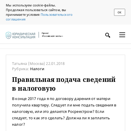
Мы используем cookie-файлы.
Продолжая пользоваться сайтом, вы
ОК
принимаете условия
Пользовательского
соглашения
Проект
«Российской газеты»
Татьяна
(Москва)
22.01.2018
Рубрика:
Налоги
Правильная подача сведений
в налоговую
В конце 2017 года я по договору дарения от матери
получила квартиру. Следует ли мне подать сведения в
налоговую, или это делается Росреестром? Если
следует, то как это сделать? Должна ли я заплатить
налог?