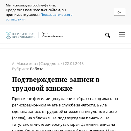
Мы используем cookie-файлы.
Продолжая пользоваться сайтом, вы
ОК
принимаете условия
Пользовательского
соглашения
Проект
«Российской газеты»
А. Максимова
(Свердловск)
22.01.2018
Рубрика:
Работа
Подтверждение записи в
трудовой книжке
При смене фамилии (вступление в брак) находилась на
регистрационном учете в службе занятости. Была
сделана запись в трудовой книжке на титульном листе
(слева), на обложке. Не подтверждена печатью. На
титульном листе зачеркнута старая фамилия, вписана
новая. Оригинал свидетельства о браке имеется. Могу