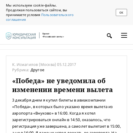
Мы используем cookie-файлы.
Продолжая пользоваться сайтом, вы
ОК
принимаете условия
Пользовательского
соглашения
Проект
«Российской газеты»
К. Исмагилов
(Москва)
05.12.2017
Рубрика:
Другое
«Победа» не уведомила об
изменении времени вылета
3 декабря днем я купил билеты в авиакомпании
«Победа», в которых было указано время вылета из
аэропорта «Внуково» в 16:00. Когда я хотел
зарегистрироваться онлайн в 14:50, оказалось, что
регистрация уже завершена, а самолет вылетает в 15:00,
а не в 16:00. Я даже не успел доехать до аэропорта. На