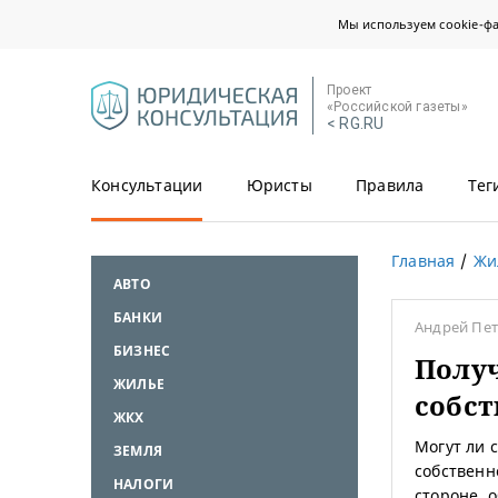
Мы используем cookie-ф
Проект
«Российской газеты»
< RG.RU
Консультации
Юристы
Правила
Тег
Главная
Жи
АВТО
БАНКИ
Андрей Пе
БИЗНЕС
Получ
ЖИЛЬЕ
собст
ЖКХ
Могут ли 
ЗЕМЛЯ
собственн
НАЛОГИ
стороне, 