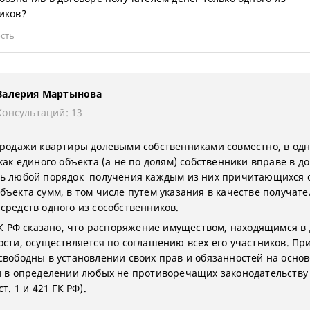
иков?
сть
Валерия Мартынова
Консультаций: 13
продажи квартиры долевыми собственниками совместно, в од
как единого объекта (а не по долям) собственники вправе в д
ь любой порядок получения каждым из них причитающихся 
бъекта сумм, в том числе путем указания в качестве получате
средств одного из сособственников.
 ГК РФ сказано, что распоряжение имуществом, находящимся в
ости, осуществляется по соглашению всех его участников. Пр
свободны в установлении своих прав и обязанностей на основ
и в определении любых не противоречащих законодательству
ст. 1 и 421 ГК РФ).