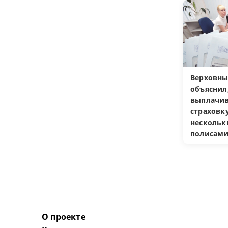
Верховны
объяснил
выплачив
страховку
несколь
полисам
О проекте