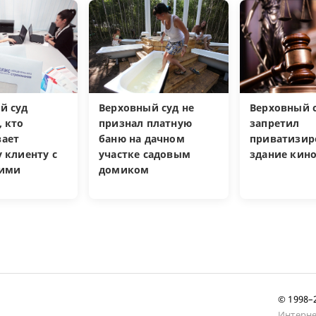
й суд
Верховный суд не
Верховный 
, кто
признал платную
запретил
ает
баню на дачном
приватизир
 клиенту с
участке садовым
здание кин
кими
домиком
и
© 1998
Интерне