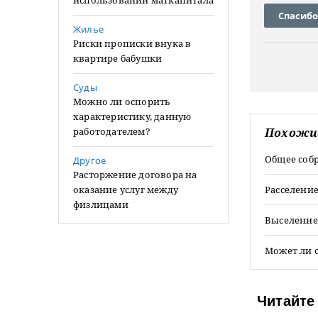
использовании маткапитала
Спасибо
Жилье
Риски прописки внука в
квартире бабушки
Суды
Можно ли оспорить
характеристику, данную
работодателем?
Похожи
Общее соб
Другое
Расторжение договора на
оказание услуг между
Расселени
физлицами
Выселение
Может ли 
Читайте