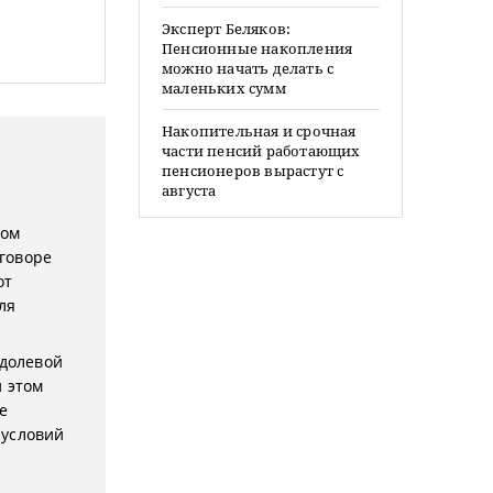
Эксперт Беляков:
Пенсионные накопления
можно начать делать с
маленьких сумм
Накопительная и срочная
части пенсий работающих
пенсионеров вырастут с
августа
ном
оговоре
от
ля
 долевой
и этом
е
 условий