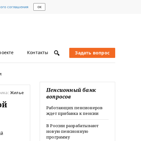
кого соглашения
ОК
роекте
Контакты
Задать вопрос
и
Пенсионный банк
рика:
Жилье
вопросов
ой
Работающих пенсионеров
ждет прибавка к пенсии
В России разрабатывают
новую пенсионную
ей
программу