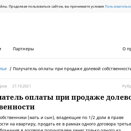
айлы. Продолжая пользоваться сайтом, вы принимаете условия
Пользовательс
и
Партнеры
О п
лье
Получатель оплаты при продаже долевой собственност
тров
27.10.2021
Руб
атель оплаты при продаже долев
венности
собственники (мать и сын), владеющие по 1/2 доли в праве
ости на квартиру, продать ее в рамках одного договора треть
обозначив в договоре получателем денег только одного из