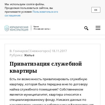
Мы используем cookie-файлы.
Продолжая пользоваться сайтом, вы
ОК
принимаете условия
Пользовательского
соглашения
Проект
«Российской газеты»
В. Гончаров
(Снежногорск)
18.11.2017
Рубрика:
Жилье
Приватизация служебной
квартиры
Есть ли возможность приватизировать служебную
квартиру, которая была передана мне по договору
найма служебного помещения? Собственником
является муниципалитет, квартира относится к
специализированному фонду. Никаких данных по
кадастровому номеру и собственнику в Росреестре нет.