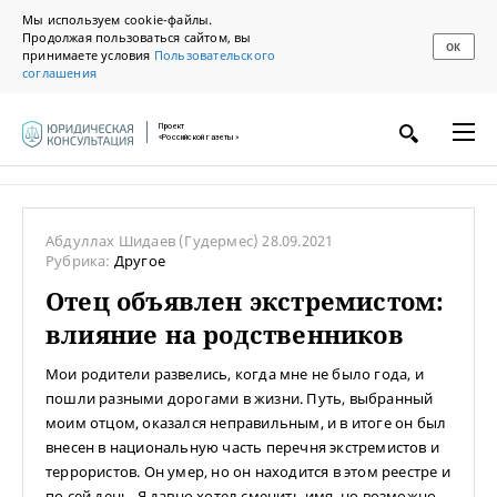
Мы используем cookie-файлы.
Продолжая пользоваться сайтом, вы
ОК
принимаете условия
Пользовательского
соглашения
Проект
«Российской газеты»
Абдуллах Шидаев
(Гудермес)
28.09.2021
Рубрика:
Другое
Отец объявлен экстремистом:
влияние на родственников
Мои родители развелись, когда мне не было года, и
пошли разными дорогами в жизни. Путь, выбранный
моим отцом, оказался неправильным, и в итоге он был
внесен в национальную часть перечня экстремистов и
террористов. Он умер, но он находится в этом реестре и
по сей день. Я давно хотел сменить имя, но возможно